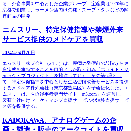
る、外食事業を中心とした企業グループ。宝産業は1970年に
京都で創業し、ラーメン店向けの麺・スープ・タレなどの関
連商品の開発
エムスリー、特定保健指導や禁煙外来
サービス提供のメドケアを買収
2024年04月26日
エムスリー株式会社（2413）は、疾病の発症前の段階から健
康状態を維持することを目的とした取り組み「ホワイト・ジ
ャック・プロジェクト」を推進しており、その第6弾とし
て、特定保健指導を中心とした生活習慣改善サービスを提供
するメドケア株式会社（東京都豊島区）を子会社化した。エ
ムスリーは、医療従事者専門サイト「m3.com」を運営し、
製薬会社向けマーケティング支援サービスや治験支援サービ
ス等を提供する。
KADOKAWA、アナログゲームの企
画・製造・販売のアークライトを買収