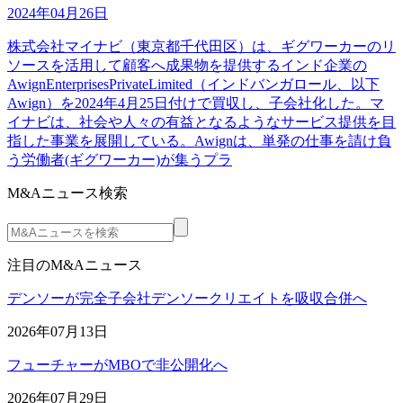
2024年04月26日
株式会社マイナビ（東京都千代田区）は、ギグワーカーのリ
ソースを活用して顧客へ成果物を提供するインド企業の
AwignEnterprisesPrivateLimited（インドバンガロール、以下
Awign）を2024年4月25日付けで買収し、子会社化した。マ
イナビは、社会や人々の有益となるようなサービス提供を目
指した事業を展開している。Awignは、単発の仕事を請け負
う労働者(ギグワーカー)が集うプラ
M&Aニュース検索
注目のM&Aニュース
デンソーが完全子会社デンソークリエイトを吸収合併へ
2026年07月13日
フューチャーがMBOで非公開化へ
2026年07月29日