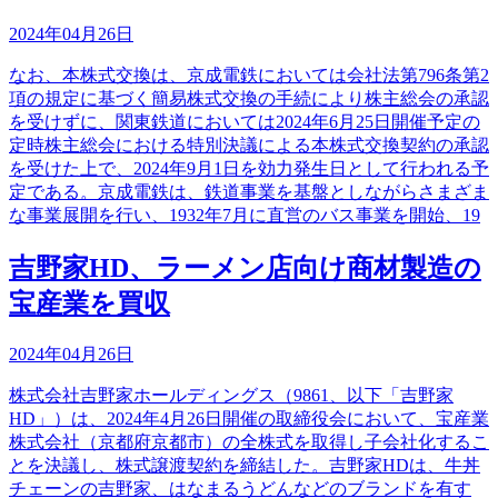
2024年04月26日
なお、本株式交換は、京成電鉄においては会社法第796条第2
項の規定に基づく簡易株式交換の手続により株主総会の承認
を受けずに、関東鉄道においては2024年6月25日開催予定の
定時株主総会における特別決議による本株式交換契約の承認
を受けた上で、2024年9月1日を効力発生日として行われる予
定である。京成電鉄は、鉄道事業を基盤としながらさまざま
な事業展開を行い、1932年7月に直営のバス事業を開始、19
吉野家HD、ラーメン店向け商材製造の
宝産業を買収
2024年04月26日
株式会社吉野家ホールディングス（9861、以下「吉野家
HD」）は、2024年4月26日開催の取締役会において、宝産業
株式会社（京都府京都市）の全株式を取得し子会社化するこ
とを決議し、株式譲渡契約を締結した。吉野家HDは、牛丼
チェーンの吉野家、はなまるうどんなどのブランドを有す