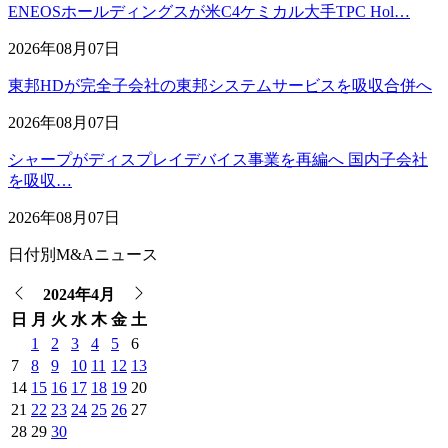
ENEOSホールディングスが米C4ケミカル大手TPC Hol…
2026年08月07日
東邦HDが完全子会社の東邦システムサービスを吸収合併へ
2026年08月07日
シャープがディスプレイデバイス事業を再編へ 国内子会社
を吸収…
2026年08月07日
日付別M&Aニュース
2024年4月
日
月
火
水
木
金
土
1
2
3
4
5
6
7
8
9
10
11
12
13
14
15
16
17
18
19
20
21
22
23
24
25
26
27
28
29
30