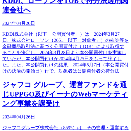
KDDI、ローソンをTOBで持分法適用関
連会社へ
2024年04月26日
KDDI株式会社（以下「公開買付者」）は、2024年3月27
日、株式会社ローソン（2651、以下「対象者」）の株券等を
金融商品取引法に基づく公開買付け（TOB）により取得す
ることを決定し、2024年3月28日より本公開買付けを実施し
ていたが、本公開買付けが2024年4月25日をもって終了し
た。また、本公開買付けの結果、2024年5月7日（本公開買付
けの決済の開始日）付で、対象者は公開買付者の持分法
ジャフコ グループ、運営ファンドを通
じUPPGO及びイーナのWebマーケティ
ング事業を譲受け
2024年04月26日
ジャフコグループ株式会社（8595）は、その管理・運営する