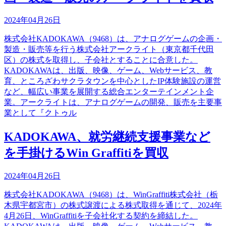
2024年04月26日
株式会社KADOKAWA（9468）は、アナログゲームの企画・
製造・販売等を行う株式会社アークライト（東京都千代田
区）の株式を取得し、子会社とすることに合意した。
KADOKAWAは、出版、映像、ゲーム、Webサービス、教
育、ところざわサクラタウンを中心としたIP体験施設の運営
など、幅広い事業を展開する総合エンターテインメント企
業。アークライトは、アナログゲームの開発、販売を主要事
業として『クトゥル
KADOKAWA、就労継続支援事業など
を手掛けるWin Graffitiを買収
2024年04月26日
株式会社KADOKAWA（9468）は、WinGraffiti株式会社（栃
木県宇都宮市）の株式譲渡による株式取得を通じて、2024年
4月26日、WinGraffitiを子会社化する契約を締結した。