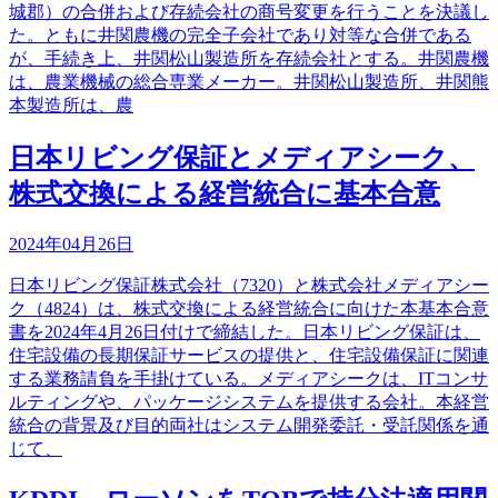
城郡）の合併および存続会社の商号変更を行うことを決議し
た。ともに井関農機の完全子会社であり対等な合併である
が、手続き上、井関松山製造所を存続会社とする。井関農機
は、農業機械の総合専業メーカー。井関松山製造所、井関熊
本製造所は、農
日本リビング保証とメディアシーク、
株式交換による経営統合に基本合意
2024年04月26日
日本リビング保証株式会社（7320）と株式会社メディアシー
ク（4824）は、株式交換による経営統合に向けた本基本合意
書を2024年4月26日付けで締結した。日本リビング保証は、
住宅設備の長期保証サービスの提供と、住宅設備保証に関連
する業務請負を手掛けている。メディアシークは、ITコンサ
ルティングや、パッケージシステムを提供する会社。本経営
統合の背景及び目的両社はシステム開発委託・受託関係を通
じて、