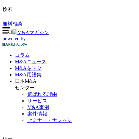
検索
無料相談
powered by
コラム
M&A
ニュース
M&Aを
学ぶ
M&A
用語集
日本M&A
センター
選ばれる理由
サービス
M&A事例
案件情報
セミナー・ナレッジ