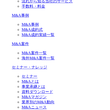
流れから知る当社のサービス
手数料・料金
M&A事例
M&A事例
M&A成約式
M&A成約実績一覧
M&A案件
M&A案件一覧
海外M&A案件一覧
セミナー・ナレッジ
セミナー
M&Aとは
事業承継とは
資料ダウンロード
M&Aマガジン
業界別のM&A動向
M&Aニュース