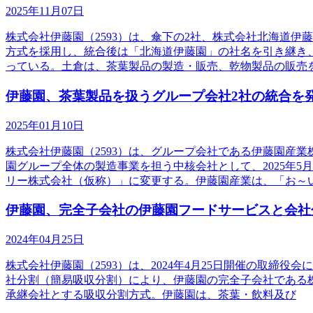
2025年11月07日
株式会社伊藤園（2593）は、傘下の2社、株式会社北海道
方式を採用し、統合後は「北海道伊藤園」の社名を引き継き、
っている。土倉は、茶葉製品の製造・販売、乾物製品の販売
伊藤園、茶葉製品を扱うグループ会社2社の統合を
2025年01月10日
株式会社伊藤園（2593）は、グループ会社である伊藤園産
園グループ全体の製造事業を担う中核会社として、2025年
リー株式会社（仮称）」に変更する。伊藤園産業は、「お～
伊藤園、完全子会社の伊藤園フードサービスと会社
2024年04月25日
株式会社伊藤園（2593）は、2024年4月25日開催の取締
社分割（簡易吸収分割）により、伊藤園の完全子会社である
承継会社とする吸収分割方式。伊藤園は、茶葉・飲料及び