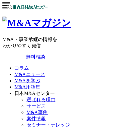
M&A・事業承継の情報を
わかりやすく発信
無料相談
コラム
M&Aニュース
M&Aを学ぶ
M&A用語集
日本M&Aセンター
選ばれる理由
サービス
M&A事例
案件情報
セミナー・ナレッジ