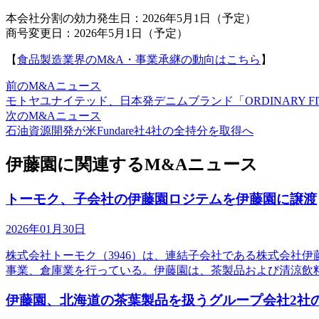
本会社分割の効力発生日：2026年5月1日（予定）
商号変更日：2026年5月1日（予定）
【
食品製造業界のM&A・事業承継の動向はこちら
】
前のM&Aニュース
モトヤユナイテッド、日本発デニムブランド「ORDINARY FI
次のM&Aニュース
石油資源開発が米Fundare社4社の全持分を取得へ
伊藤園に関連するM&Aニュース
トーモク、子会社の伊藤園ロジテムを伊藤園に譲渡
2026年01月30日
株式会社トーモク（3946）は、連結子会社である株式会社
事業、倉庫業を行っている。伊藤園は、茶製品および清涼飲料水
伊藤園、北海道の茶葉製品を扱うグループ会社2社