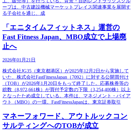
工、販売等）を行っている。背景・目的レントラックスグル
ープは、中古建設機械マーケットプレイス関連事業を展開す
る子会社を通じ、成
「エニタイムフィットネス」運営の
Fast Fitness Japan、MBO成立で上場廃
止へ
2026年01月21日
株式会社JG35（東京都港区）が2025年12月2日から実施して
いた、株式会社FastFitnessJapan（7092）に対する公開買付け
（TOB）が2026年1月20日をもって終了した。応募株券等の
総数（8,972,661株）が買付予定数の下限（3,254,400株）以上
となったため成立している。本件は、マネジメント・バイア
ウト（MBO）の一環。FastFitnessJapanは、東京証券取引
マネーフォワード、アウトルックコン
サルティングへのTOBが成立