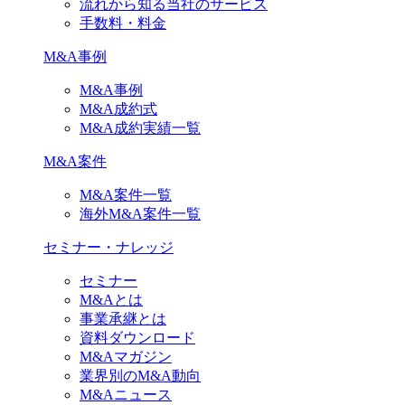
流れから知る当社のサービス
手数料・料金
M&A事例
M&A事例
M&A成約式
M&A成約実績一覧
M&A案件
M&A案件一覧
海外M&A案件一覧
セミナー・ナレッジ
セミナー
M&Aとは
事業承継とは
資料ダウンロード
M&Aマガジン
業界別のM&A動向
M&Aニュース