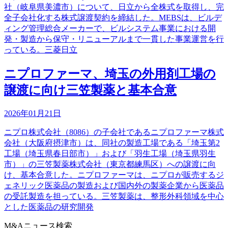
社（岐阜県美濃市）について、日立から全株式を取得し、完
全子会社化する株式譲渡契約を締結した。MEBSは、ビルデ
ィング管理総合メーカーで、ビルシステム事業における開
発・製造から保守・リニューアルまで一貫した事業運営を行
っている。三菱日立
ニプロファーマ、埼玉の外用剤工場の
譲渡に向け三笠製薬と基本合意
2026年01月21日
ニプロ株式会社（8086）の子会社であるニプロファーマ株式
会社（大阪府摂津市）は、同社の製造工場である「埼玉第2
工場（埼玉県春日部市）」および「羽生工場（埼玉県羽生
市）」の三笠製薬株式会社（東京都練馬区）への譲渡に向
け、基本合意した。ニプロファーマは、ニプロが販売するジ
ェネリック医薬品の製造および国内外の製薬企業から医薬品
の受託製造を担っている。三笠製薬は、整形外科領域を中心
とした医薬品の研究開発
M&Aニュース検索