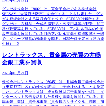
2026年01月21日
グンゼ株式会社（3002）は、完全子会社である株式会社
SEESAY（大阪府大阪市）を合併することを決定した。グン
ゼを存続会社とする吸収合併方式で、SEESAYは解散する。
グンゼは、衣料品・合成樹脂製品・医療用具等の製造、加工
及び販売等を行っている。SEESAYは、アパレル商品の企画
販売事業を展開している目的アパレル事業の構造改革の一環
で、グループ経営の効率化を図る。日程合併予定日（効力発
生日）：2
レントラックス、貴金属の売買の井嶋
金銀工業を買収
2026年01月21日
株式会社レントラックス（6045）は、井嶋金銀工業株式会社
（東京都荒川区）の株式を取得し、子会社化することを決定
した。レントラックスは、成果報酬型広告事業を中核に、イ
ンターネット広告を活用した多様な事業を展開している。井
嶋金銀工業は、貴金属事業（貴金属のリサイクル、精錬、加