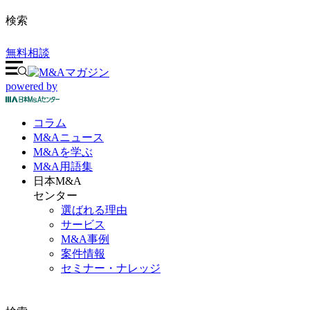
検索
無料相談
powered by
コラム
M&A
ニュース
M&Aを
学ぶ
M&A
用語集
日本M&A
センター
選ばれる理由
サービス
M&A事例
案件情報
セミナー・ナレッジ