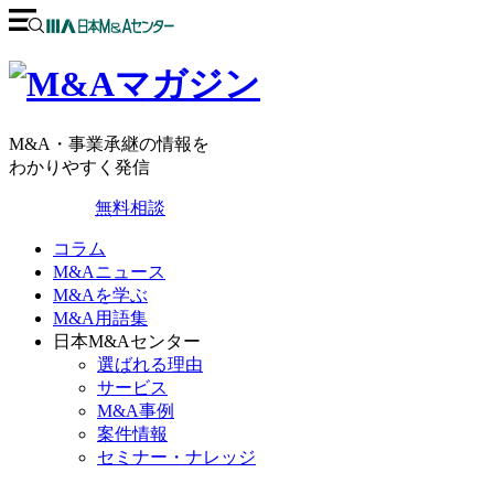
M&A・事業承継の情報を
わかりやすく発信
無料相談
コラム
M&Aニュース
M&Aを学ぶ
M&A用語集
日本M&Aセンター
選ばれる理由
サービス
M&A事例
案件情報
セミナー・ナレッジ