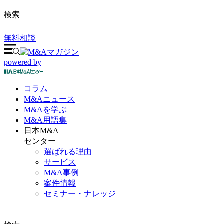
検索
無料相談
powered by
コラム
M&A
ニュース
M&Aを
学ぶ
M&A
用語集
日本M&A
センター
選ばれる理由
サービス
M&A事例
案件情報
セミナー・ナレッジ