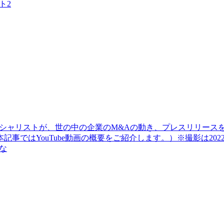
ト2
シャリストが、世の中の企業のM&Aの動き、プレスリリース
事ではYouTube動画の概要をご紹介します。）※撮影は20
な