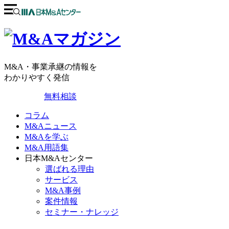
M&A・事業承継の情報を
わかりやすく発信
無料相談
コラム
M&Aニュース
M&Aを学ぶ
M&A用語集
日本M&Aセンター
選ばれる理由
サービス
M&A事例
案件情報
セミナー・ナレッジ