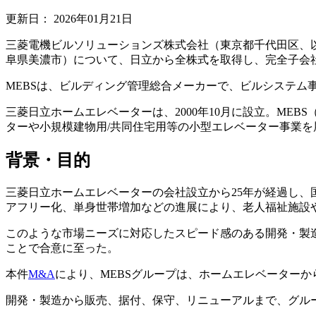
更新日：
2026年01月21日
三菱電機ビルソリューションズ株式会社（東京都千代田区、以
阜県美濃市）について、日立から全株式を取得し、完全子会
MEBSは、ビルディング管理総合メーカーで、ビルシステム
三菱日立ホームエレベーターは、2000年10月に設立。M
ターや小規模建物用/共同住宅用等の小型エレベーター事業を
背景・目的
三菱日立ホームエレベーターの会社設立から25年が経過し
アフリー化、単身世帯増加などの進展により、老人福祉施設
このような市場ニーズに対応したスピード感のある開発・製
ことで合意に至った。
本件
M&A
により、MEBSグループは、ホームエレベーター
開発・製造から販売、据付、保守、リニューアルまで、グル