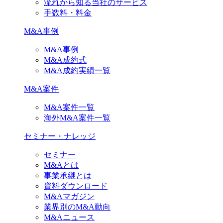
流れから知る当社のサービス
手数料・料金
M&A事例
M&A事例
M&A成約式
M&A成約実績一覧
M&A案件
M&A案件一覧
海外M&A案件一覧
セミナー・ナレッジ
セミナー
M&Aとは
事業承継とは
資料ダウンロード
M&Aマガジン
業界別のM&A動向
M&Aニュース