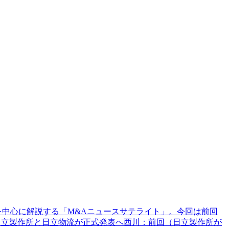
を中心に解説する「M&Aニュースサテライト」。今回は前回
）日立製作所と日立物流が正式発表へ西川：前回（日立製作所が