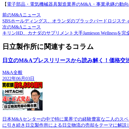
【
電子部品・電気機械器具製造業界のM&A・事業承継の動向
前のM&Aニュース
SBSホールディングス、オランダのブラックバードロジステ
次のM&Aニュース
キリンHD、カナダのサプリメント大手Jamieson Wellnessを完
日立製作所に関連するコラム
日立のM&Aプレスリリースから読み解く！価格交
M&A全般
2022年06月03日
日本M&Aセンターの中で特に業界での経験豊富な二人のスペ
に引き続き日立製作所による日立物流の売却をテーマに解説し