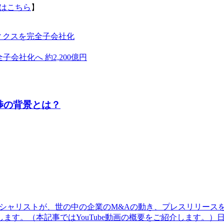
はこちら
】
ィクスを完全子会社化
全子会社化へ 約2,200億円
渉の背景とは？
シャリストが、世の中の企業のM&Aの動き、プレスリリース
ます。（本記事ではYouTube動画の概要をご紹介します。