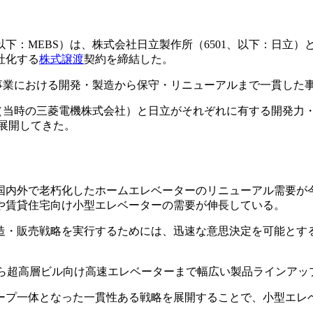
下：MEBS）は、株式会社日立製作所（6501、以下：日立
社化する
株式譲渡
契約を締結した。
事業における開発・製造から保守・リニューアルまで一貫した
EBS（当時の三菱電機株式会社）と日立がそれぞれに有する開発
展開してきた。
、国内外で老朽化したホームエレベーターのリニューアル需要が
や賃貸住宅向け小型エレベーターの需要が伸長している。
造・販売戦略を実行するためには、迅速な意思決定を可能とす
から超高層ビル向け高速エレベーターまで幅広い製品ラインアッ
ープ一体となった一貫性ある戦略を展開することで、小型エレ