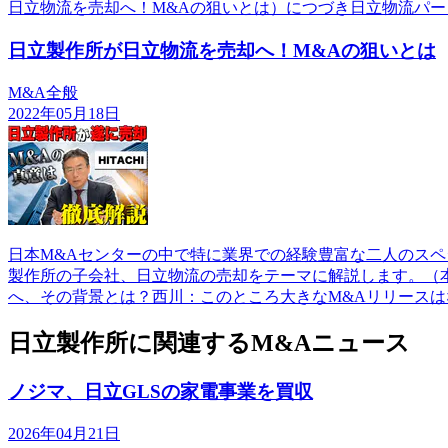
日立物流を売却へ！M&Aの狙いとは）につづき日立物流パー
日立製作所が日立物流を売却へ！M&Aの狙いとは
M&A全般
2022年05月18日
日本M&Aセンターの中で特に業界での経験豊富な二人のスペ
製作所の子会社、日立物流の売却をテーマに解説します。（本記
へ、その背景とは？西川：このところ大きなM&Aリリースは
日立製作所に関連するM&Aニュース
ノジマ、日立GLSの家電事業を買収
2026年04月21日