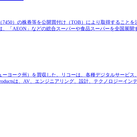
（7450）の株券等を公開買付け（TOB）により取得すること
は、「AEON」などの総合スーパーや食品スーパーを全国展
ts,Inc.（米国ニューヨーク州）を買収した。リコーは、各種デジ
onProductsは、AV、エンジニアリング、設計、テクノロジ