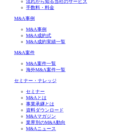
流れから知る当社のサービス
手数料・料金
M&A事例
M&A事例
M&A成約式
M&A成約実績一覧
M&A案件
M&A案件一覧
海外M&A案件一覧
セミナー・ナレッジ
セミナー
M&Aとは
事業承継とは
資料ダウンロード
M&Aマガジン
業界別のM&A動向
M&Aニュース