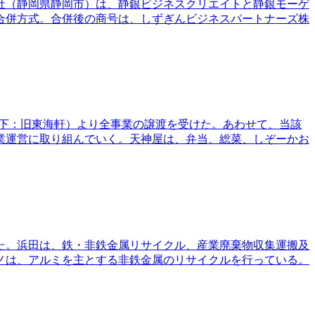
社（静岡県静岡市）は、静銀ビジネスクリエイトと静銀モーゲ
合併方式。合併後の商号は、しずぎんビジネスパートナーズ株
以下：旧東海軒）より全事業の譲渡を受けた。あわせて、当該
業運営に取り組んでいく。天神屋は、弁当、総菜、しぞーかお
した。浜田は、鉄・非鉄金属リサイクル、産業廃棄物収集運搬及
ノは、アルミを主とする非鉄金属のリサイクルを行っている。