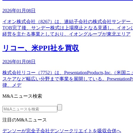
2026年01月08日
イオン株式会社（8267）は、連結子会社の株式会社サンデー
TOB完了後、サンデー株式は上場廃止となる見通し。イオン
経営を主たる事業としており、イオングループが東北エリア
リコー、米PPI社を買収
2026年01月08日
株式会社リコー（7752）は、PresentationProduc
スケアなど幅広い分野まで事業を展開している。Presentati
律、メデ
M&Aニュース検索
注目のM&Aニュース
デンソーが完全子会社デンソークリエイトを吸収合併へ