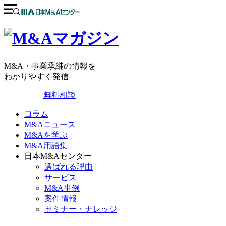
M&A・事業承継の情報を
わかりやすく発信
無料相談
コラム
M&Aニュース
M&Aを学ぶ
M&A用語集
日本M&Aセンター
選ばれる理由
サービス
M&A事例
案件情報
セミナー・ナレッジ