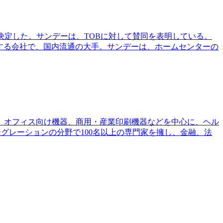
を決定した。サンデーは、TOBに対して賛同を表明している。
開する会社で、国内流通の大手。サンデーは、ホームセンターの
タルサービス、オフィス向け機器、商用・産業印刷機器などを中心に、ヘル
ーインテグレーションの分野で100名以上の専門家を擁し、金融、法