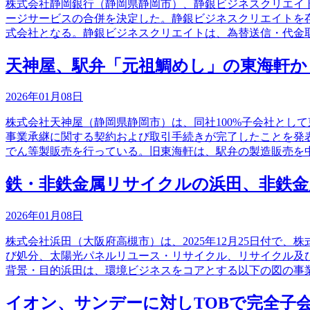
株式会社静岡銀行（静岡県静岡市）、静銀ビジネスクリエイ
ージサービスの合併を決定した。静銀ビジネスクリエイトを
式会社となる。静銀ビジネスクリエイトは、為替送信・代金
天神屋、駅弁「元祖鯛めし」の東海軒か
2026年01月08日
株式会社天神屋（静岡県静岡市）は、同社100%子会社とし
事業承継に関する契約および取引手続きが完了したことを発
でん等製販売を行っている。旧東海軒は、駅弁の製造販売を
鉄・非鉄金属リサイクルの浜田、非鉄
2026年01月08日
株式会社浜田（大阪府高槻市）は、2025年12月25日付
び処分、太陽光パネルリユース・リサイクル、リサイクル及
背景・目的浜田は、環境ビジネスをコアとする以下の図の事
イオン、サンデーに対しTOBで完全子