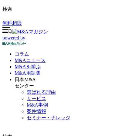
検索
無料相談
powered by
コラム
M&A
ニュース
M&Aを
学ぶ
M&A
用語集
日本M&A
センター
選ばれる理由
サービス
M&A事例
案件情報
セミナー・ナレッジ