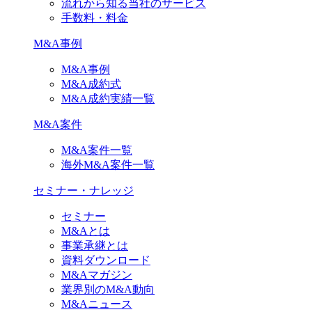
流れから知る当社のサービス
手数料・料金
M&A事例
M&A事例
M&A成約式
M&A成約実績一覧
M&A案件
M&A案件一覧
海外M&A案件一覧
セミナー・ナレッジ
セミナー
M&Aとは
事業承継とは
資料ダウンロード
M&Aマガジン
業界別のM&A動向
M&Aニュース