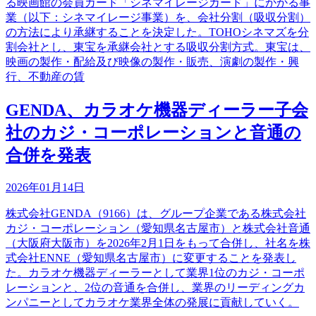
る映画館の会員カード「シネマイレージカード」にかかる事
業（以下：シネマイレージ事業）を、会社分割（吸収分割）
の方法により承継することを決定した。TOHOシネマズを分
割会社とし、東宝を承継会社とする吸収分割方式。東宝は、
映画の製作・配給及び映像の製作・販売、演劇の製作・興
行、不動産の賃
GENDA、カラオケ機器ディーラー子会
社のカジ・コーポレーションと音通の
合併を発表
2026年01月14日
株式会社GENDA（9166）は、グループ企業である株式会社
カジ・コーポレーション（愛知県名古屋市）と株式会社音通
（大阪府大阪市）を2026年2月1日をもって合併し、社名を株
式会社ENNE（愛知県名古屋市）に変更することを発表し
た。カラオケ機器ディーラーとして業界1位のカジ・コーポ
レーションと、2位の音通を合併し、業界のリーディングカ
ンパニーとしてカラオケ業界全体の発展に貢献していく。