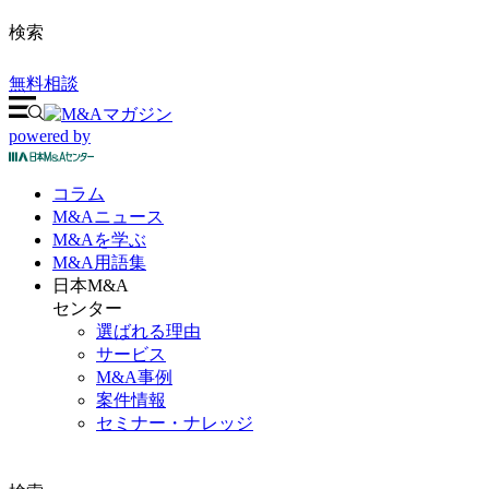
検索
無料相談
powered by
コラム
M&A
ニュース
M&Aを
学ぶ
M&A
用語集
日本M&A
センター
選ばれる理由
サービス
M&A事例
案件情報
セミナー・ナレッジ