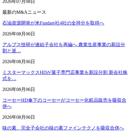
2026年07月08日
最新のM&Aニュース
石油資源開発が米Fundare社4社の全持分を取得へ
2026年08月06日
アルプス技研が連結子会社を再編へ 農業生産事業の新設分
割と派…
2026年08月06日
ミスターマックスHDが菓子専門店事業を新設分割 新会社株
式を…
2026年08月06日
コーセーHD傘下のコーセーがコーセー化粧品販売を吸収合
併へ
2026年08月06日
味の素、完全子会社の味の素ファインテクノを吸収合併へ