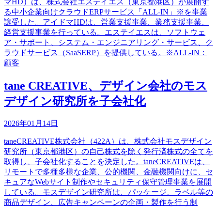
マHD）は、株式会社エステイエス（東京都港区）が展開す
る中小企業向けクラウドERPサービス「ALL-IN」※を事業
譲受した。アイドマHDは、営業支援事業、業務支援事業、
経営支援事業を行っている。エステイエスは、ソフトウェ
ア・サポート、システム・エンジニアリング・サービス、ク
ラウドサービス（SaaSERP）を提供している。※ALL-IN：
顧客
tane CREATIVE、デザイン会社のモス
デザイン研究所を子会社化
2026年01月14日
taneCREATIVE株式会社（422A）は、株式会社モスデザイン
研究所（東京都港区）の自己株式を除く発行済株式の全てを
取得し、子会社化することを決定した。taneCREATIVEは、
リモートで多種多様な企業、公的機関、金融機関向けに、セ
キュアなWebサイト制作やセキュリティ保守管理事業を展開
している。モスデザイン研究所は、パッケージ、ラベル等の
商品デザイン、広告キャンペーンの企画・製作を行う制