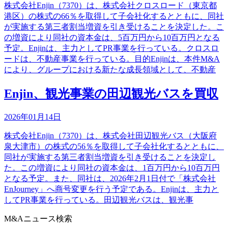
株式会社Enjin（7370）は、株式会社クロスロード（東京都
港区）の株式の66％を取得して子会社化するとともに、同社
が実施する第三者割当増資を引き受けることを決定した。こ
の増資により同社の資本金は、5百万円から10百万円となる
予定。Enjinは、主力としてPR事業を行っている。クロスロ
ードは、不動産事業を行っている。目的Enjinは、本件M&A
により、グループにおける新たな成長領域として、不動産
Enjin、観光事業の田辺観光バスを買収
2026年01月14日
株式会社Enjin（7370）は、株式会社田辺観光バス（大阪府
泉大津市）の株式の56％を取得して子会社化するとともに、
同社が実施する第三者割当増資を引き受けることを決定し
た。この増資により同社の資本金は、1百万円から10百万円
となる予定。また、同社は、2026年2月1日付で「株式会社
EnJourney」へ商号変更を行う予定である。Enjinは、主力と
してPR事業を行っている。田辺観光バスは、観光事
M&Aニュース検索