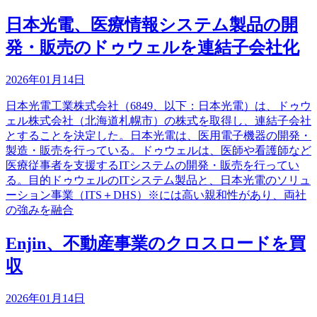
日本光電、医療情報システム製品の開
発・販売のドゥウェルを連結子会社化
2026年01月14日
日本光電工業株式会社（6849、以下：日本光電）は、ドゥウ
ェル株式会社（北海道札幌市）の株式を取得し、連結子会社
とすることを決定した。日本光電は、医用電子機器の開発・
製造・販売を行っている。ドゥウェルは、医師や看護師など
医療従事者を支援するITシステムの開発・販売を行ってい
る。目的ドゥウェルのITシステム製品と、日本光電のソリュ
ーション事業（ITS＋DHS）※には高い親和性があり、両社
の強みを融合
Enjin、不動産事業のクロスロードを買
収
2026年01月14日