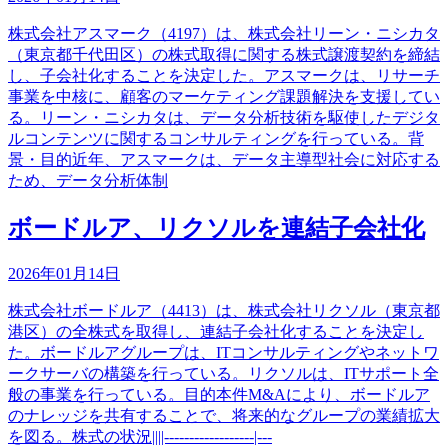
株式会社アスマーク（4197）は、株式会社リーン・ニシカタ
（東京都千代田区）の株式取得に関する株式譲渡契約を締結
し、子会社化することを決定した。アスマークは、リサーチ
事業を中核に、顧客のマーケティング課題解決を支援してい
る。リーン・ニシカタは、データ分析技術を駆使したデジタ
ルコンテンツに関するコンサルティングを行っている。背
景・目的近年、アスマークは、データ主導型社会に対応する
ため、データ分析体制
ボードルア、リクソルを連結子会社化
2026年01月14日
株式会社ボードルア（4413）は、株式会社リクソル（東京都
港区）の全株式を取得し、連結子会社化することを決定し
た。ボードルアグループは、ITコンサルティングやネットワ
ークサーバの構築を行っている。リクソルは、ITサポート全
般の事業を行っている。目的本件M&Aにより、ボードルア
のナレッジを共有することで、将来的なグループの業績拡大
を図る。株式の状況||||------------------|---