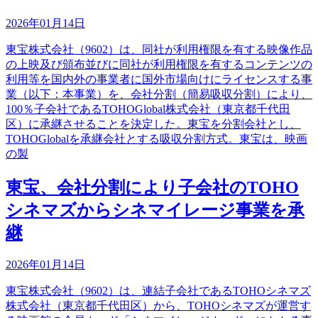
2026年01月14日
東宝株式会社（9602）は、同社が利用権限を有する映像作品
の上映及び頒布並びに同社が利用権限を有するコンテンツの
利用等を国内外の事業者に国外市場向けにライセンスする事
業（以下：本事業）を、会社分割（簡易吸収分割）により、
100％子会社であるTOHOGlobal株式会社（東京都千代田
区）に承継させることを決定した。東宝を分割会社とし、
TOHOGlobalを承継会社とする吸収分割方式。東宝は、映画
の製
東宝、会社分割により子会社のTOHO
シネマズからシネマイレージ事業を承
継
2026年01月14日
東宝株式会社（9602）は、連結子会社であるTOHOシネマズ
株式会社（東京都千代田区）から、TOHOシネマズが運営す