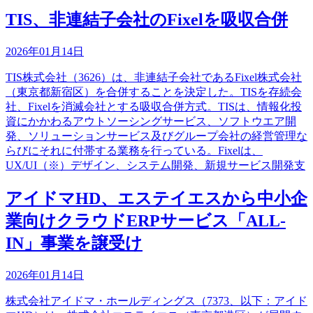
TIS、非連結子会社のFixelを吸収合併
2026年01月14日
TIS株式会社（3626）は、非連結子会社であるFixel株式会社
（東京都新宿区）を合併することを決定した。TISを存続会
社、Fixelを消滅会社とする吸収合併方式。TISは、情報化投
資にかかわるアウトソーシングサービス、ソフトウエア開
発、ソリューションサービス及びグループ会社の経営管理な
らびにそれに付帯する業務を行っている。Fixelは、
UX/UI（※）デザイン、システム開発、新規サービス開発支
アイドマHD、エステイエスから中小企
業向けクラウドERPサービス「ALL-
IN」事業を譲受け
2026年01月14日
株式会社アイドマ・ホールディングス（7373、以下：アイド