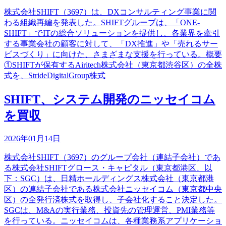
株式会社SHIFT（3697）は、DXコンサルティング事業に関
わる組織再編を発表した。SHIFTグループは、「ONE-
SHIFT」でITの総合ソリューションを提供し、各業界を牽引
する事業会社の顧客に対して、「DX推進」や「売れるサー
ビスづくり」に向けた、さまざまな支援を行っている。概要
①SHIFTが保有するAiritech株式会社（東京都渋谷区）の全株
式を、StrideDigitalGroup株式
SHIFT、システム開発のニッセイコム
を買収
2026年01月14日
株式会社SHIFT（3697）のグループ会社（連結子会社）であ
る株式会社SHIFTグロース・キャピタル（東京都港区、以
下：SGC）は、日精ホールディングス株式会社（東京都港
区）の連結子会社である株式会社ニッセイコム（東京都中央
区）の全発行済株式を取得し、子会社化すること決定した。
SGCは、M&Aの実行業務、投資先の管理運営、PMI業務等
を行っている。ニッセイコムは、各種業務系アプリケーショ