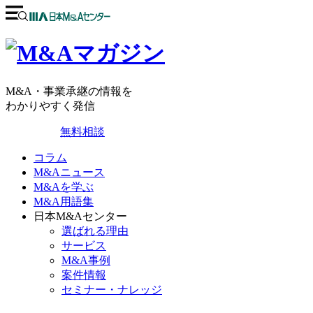
M&A・事業承継の情報を
わかりやすく発信
無料相談
コラム
M&Aニュース
M&Aを学ぶ
M&A用語集
日本M&Aセンター
選ばれる理由
サービス
M&A事例
案件情報
セミナー・ナレッジ