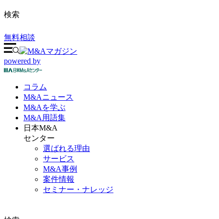
検索
無料相談
powered by
コラム
M&A
ニュース
M&Aを
学ぶ
M&A
用語集
日本M&A
センター
選ばれる理由
サービス
M&A事例
案件情報
セミナー・ナレッジ