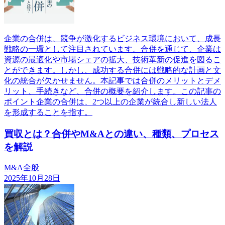
企業の合併は、競争が激化するビジネス環境において、成長
戦略の一環として注目されています。合併を通じて、企業は
資源の最適化や市場シェアの拡大、技術革新の促進を図るこ
とができます。しかし、成功する合併には戦略的な計画と文
化の統合が欠かせません。本記事では合併のメリットとデメ
リット、手続きなど、合併の概要を紹介します。この記事の
ポイント企業の合併は、2つ以上の企業が統合し新しい法人
を形成することを指す。
買収とは？合併やM&Aとの違い、種類、プロセス
を解説
M&A全般
2025年10月28日