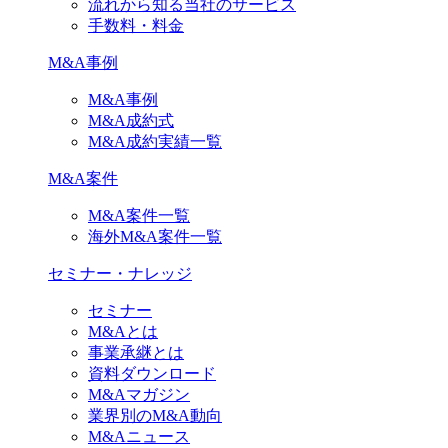
流れから知る当社のサービス
手数料・料金
M&A事例
M&A事例
M&A成約式
M&A成約実績一覧
M&A案件
M&A案件一覧
海外M&A案件一覧
セミナー・ナレッジ
セミナー
M&Aとは
事業承継とは
資料ダウンロード
M&Aマガジン
業界別のM&A動向
M&Aニュース