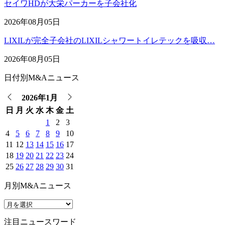
セイワHDが大栄パーカーを子会社化
2026年08月05日
LIXILが完全子会社のLIXILシャワートイレテックを吸収…
2026年08月05日
日付別M&Aニュース
2026年1月
日
月
火
水
木
金
土
1
2
3
4
5
6
7
8
9
10
11
12
13
14
15
16
17
18
19
20
21
22
23
24
25
26
27
28
29
30
31
月別M&Aニュース
注目ニュースワード