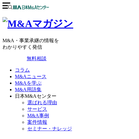
M&A・事業承継の情報を
わかりやすく発信
無料相談
コラム
M&Aニュース
M&Aを学ぶ
M&A用語集
日本M&Aセンター
選ばれる理由
サービス
M&A事例
案件情報
セミナー・ナレッジ