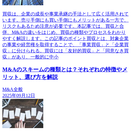
買収は、企業の成長や事業承継の手法として広く活用されて
います。売り手側にも買い手側にもメリットがある一方で、
リスクもあるため注意が必要です。本記事では、買収と合
併、M&Aの違いをはじめ、買収の種類やプロセスをわかり
やすく解説します。この記事のポイント買収とは、対象企業
の事業や経営権を取得することで、「事業買収」と「企業買
収」に分けられる。買収には「友好的買収」と「同意なき買
収」があり、一般的に中小
M&Aのスキームの種類とは？それぞれの特徴やメ
リット、選び方を解説
M&A全般
2025年09月12日