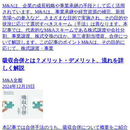
M&Aは、企業の成長戦略や事業承継の手段として広く活用
されています。M&Aは、事業承継や経営資源の補完、新規
市場への参入など、さまざまな目的で実施され、その目的や
状況に応じて選択すべきスキーム（手法）は異なります。本
記事では、代表的なM&Aスキームである株式譲渡や会社分
割、事業譲渡、株式交換のほか、第三者割当増資、合併につ
いて解説します。この記事のポイントM&Aは、その目的に
応じて、株式譲渡・事業
吸収合併とは？メリット・デメリット、流れを詳
しく解説
M&A全般
2024年12月19日
本記事では合併手法のうち、吸収合併について概要をご紹介