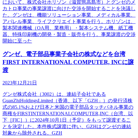
において、株式会社ホリゾン（滋賀県高島市）とグンゼのメ
カトロ事業の事業譲渡に向けた交渉を開始することを決議し
た。グンゼは、機能ソリューション事業、メディカル事業、
アパレル事業、ライフクリエイト事業を行う。ホリゾンは、
製本関連機械（OA用、業務用）・製本システム機、紙工機
器、特殊印刷機の開発・製造・販売を行う。事業譲渡の交渉
開始に至った
グンゼ、電子部品事業子会社の株式などを台湾
FIRST INTERNATIONAL COMPUTER, INCに譲
渡
2023年12月21日
グンゼ株式会社（3002）は、連結子会社である
GuanZhiHoldingsLimited（香港、以下「GZH」）の発行済株
式の85.1%および日本と米国の電子部品タッチパネル事業の
商権をFIRSTINTERNATIONALCOMPUTER,INC（台湾、以
下［FIC］）に2024年10月1日（予定）をもって譲渡するこ
とを決定した。本件株式譲渡に伴い、GZHはグンゼの連結
対象から除外される。GZH