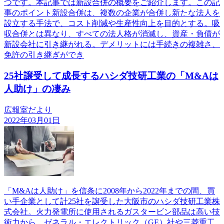
つです。本記事では新設合併の概要をご紹介します。この記
事のポイント新設合併は、複数の企業が合併し新たな法人を
設立する手法で、コスト削減や生産性向上を目的とする。吸
収合併とは異なり、すべての法人格が消滅し、資産・負債が
新設会社に引き継がれる。デメリットには手続きの複雑さ、
免許の引き継ぎができ
25社譲受して成長するハシダ技研工業の「M&Aは
人助け」の凄み
広報室だより
2022年03月01日
「M&Aは人助け」を信条に2008年から2022年までの間、買
い手企業として計25社を譲受した大阪市のハシダ技研工業株
式会社。火力発電所に使用されるガスタービン部品は高い技
術力から、ゼネラル・エレクトリック（GE）社や三菱重工