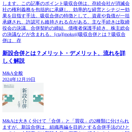
します。この記事のポイント吸収合併は、存続会社が消滅会
社の権利義務を包括的に承継し、効率的な経営とシナジー効
果を目指す手法。吸収合併の特徴として、資産や負債が一括
承継され、許認可も維持される点がある。主な手続きは取締
役会の決議、合併契約の締結、債権者保護手続き、株主総会
の決議などが含まれる。[cta][mokuji]吸収合併とは？吸収合
併は、存
新設合併とは？メリット・デメリット、流れを詳
しく解説
M&A全般
2024年12月19日
M&Aは大きく分けて「合併」と「買収」の2種類に分けられ
ますが、新設合併は、組織再編を目的とする合併手法のひと