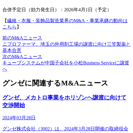
合併予定日（効力発生日）：2026年4月1日（予定）
【
繊維・衣服・装飾品製造業界のM&A・事業承継の動向は
こちら
】
前のM&Aニュース
ニプロファーマ、埼玉の外用剤工場の譲渡に向け三笠製薬と
基本合意
次のM&Aニュース
キューブシステムが中国子会社を小松Business Serviceに譲渡
へ
グンゼに関連するM&Aニュース
グンゼ、メカトロ事業をホリゾンへ譲渡に向けて
交渉開始
2024年03月28日
グンゼ株式会社（3002）は、2024年3月28日開催の取締役会