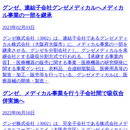
グンゼ、連結子会社グンゼメディカルへメディカ
ル事業の一部を継承
2023年02月03日
グンゼ株式会社（3002）は、連結子会社であるグンゼメディ
カル株式会社（大阪府大阪市）に、メディカル事業の一部を
継承させる。グンゼを分割会社とし、グンゼメディカルを承
継会社とする吸収分割方式で行われる。【承継する事業内
容】・医療機器の販売に関する事業・医療機器の研究開発に
関する事業グンゼは、衣料品、合成樹脂製品、医療用具等の
製造・加工・販売等を行っている。グンゼメディカルは、医
療器械の開発・製造・
グンゼ、メディカル事業を行う子会社間で吸収合
併実施へ
2022年06月16日
グンゼ株式会社（3002）は、完全子会社である株式会社メデ
ィカルユーアンドエイ（大阪市北区）とグンゼメディカルジ