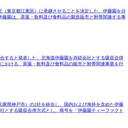
会社（東京都江東区）に承継させることを決定した。伊藤園を分
伊藤園は、茶葉・飲料及び食料品の製造販売と附帯関連する事
統合すると発表した。北海道伊藤園を存続会社とする吸収合併
道における、茶葉・飲料及び食料品の販売と附帯関連事業を行
兵庫県神戸市）の2社を統合し、国内および海外を含めた伊藤
会社とする吸収合併方式とし、商号を「伊藤園ティーファクト