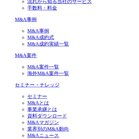
流れから知る当社のサービス
手数料・料金
M&A事例
M&A事例
M&A成約式
M&A成約実績一覧
M&A案件
M&A案件一覧
海外M&A案件一覧
セミナー・ナレッジ
セミナー
M&Aとは
事業承継とは
資料ダウンロード
M&Aマガジン
業界別のM&A動向
M&Aニュース