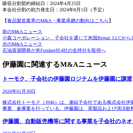
吸収分割契約締結日：2024年4月25日
本会社分割の効力発生日：2024年8月1日（予定）
【
食品製造業界のM&A・事業承継の動向はこちら
】
前のM&Aニュース
小森コーポレーション、子会社を通じて米国Bernal. LL
次のM&Aニュース
石油資源開発が米Fundare社4社の全持分を取得へ
伊藤園に関連するM&Aニュース
トーモク、子会社の伊藤園ロジテムを伊藤園に譲渡
2026年01月30日
株式会社トーモク（3946）は、連結子会社である株式会社
事業、倉庫業を行っている。伊藤園は、茶製品および清涼飲料水
伊藤園、自動販売機等に関する事業を子会社のネオ