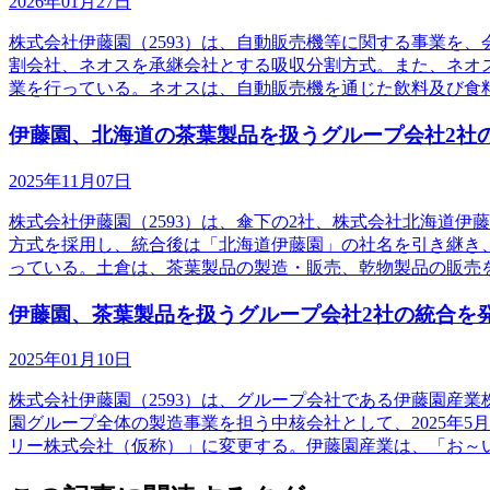
2026年01月27日
株式会社伊藤園（2593）は、自動販売機等に関する事業を
割会社、ネオスを承継会社とする吸収分割方式。また、ネオ
業を行っている。ネオスは、自動販売機を通じた飲料及び食
伊藤園、北海道の茶葉製品を扱うグループ会社2社
2025年11月07日
株式会社伊藤園（2593）は、傘下の2社、株式会社北海道
方式を採用し、統合後は「北海道伊藤園」の社名を引き継き、
っている。土倉は、茶葉製品の製造・販売、乾物製品の販売
伊藤園、茶葉製品を扱うグループ会社2社の統合を
2025年01月10日
株式会社伊藤園（2593）は、グループ会社である伊藤園産
園グループ全体の製造事業を担う中核会社として、2025年
リー株式会社（仮称）」に変更する。伊藤園産業は、「お～