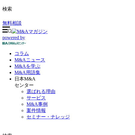
検索
無料相談
powered by
コラム
M&A
ニュース
M&Aを
学ぶ
M&A
用語集
日本M&A
センター
選ばれる理由
サービス
M&A事例
案件情報
セミナー・ナレッジ