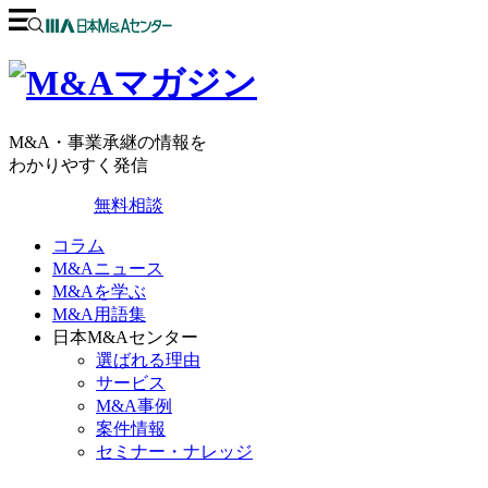
M&A・事業承継の情報を
わかりやすく発信
無料相談
コラム
M&Aニュース
M&Aを学ぶ
M&A用語集
日本M&Aセンター
選ばれる理由
サービス
M&A事例
案件情報
セミナー・ナレッジ