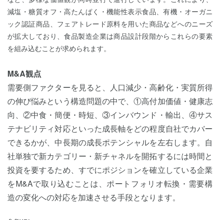
減塩・糖質オフ・高たんぱく・機能性表示食品、有機・オーガニ
ック認証商品、フェアトレード原料を用いた商品などへのニーズ
が拡大しており、食品製造企業は商品設計段階からこれらの要素
を組み込むことが求められます。
M&A観点
需要側ファクターを見ると、人口減少・高齢化・実質所得
の伸び悩みという構造問題の中で、①高付加価値・健康志
向、②中食・簡便・時短、③インバウンド・輸出、④サス
テナビリティ対応といった成長軸をどの程度自社でカバー
できるかが、中長期の成長ポテンシャルを左右します。自
社単独で新カテゴリー・新チャネルを開拓するには時間と
投資を要するため、すでにポジションを確立している企業
をM&Aで取り込むことは、ポートフォリオ転換・需要構
造の変化への対応を加速させる手段となります。