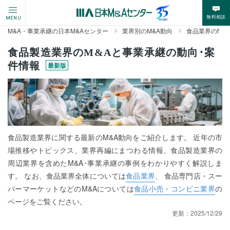
無料相談
MENU
M&A・事業承継の日本M&Aセンター
業界別のM&A動向
食品業界のM&
食品製造業界のM&Aと事業承継の動向･案
件情報
最新版
食品製造業界に関する最新のM&A動向をご紹介します。 近年の市
場推移やトピックス、業界再編にまつわる情報、食品製造業界の
周辺業界を含めたM&A･事業承継の事例をわかりやすく解説しま
す。 なお、食品業界全体については
食品業界
、 食品専門店・スー
パーマーケットなどのM&Aについては
食品小売・コンビニ業界
の
ページをご覧ください。
更新：
2025/12/29