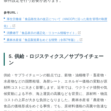
条件設定を行う必要があります。
参考URL：
厚生労働省「食品衛生法の改正について（HACCPに沿った衛生管理の制度
化）」
消費者庁「食品表示の適正化・リコール情報サイト」
農林水産省「食品製造業をめぐる情勢（令和7年版）」
供給・ロジスティクス／サプライチェー
ン
供給・サプライチェーンの観点では、穀物・油糧種子・畜産物・
水産物などの国際相場、為替レート、エネルギー価格の変動が原
材料コストに大きく影響します。近年では、ウクライナ情勢や気
候変動による不作、海上運賃の高騰などを背景に、原材料・物流
コストの上昇が大きな負担となりました。農林水産省「農産物・
食品の価格形成をめぐる事情」でも、原材料価格の高騰や急速な