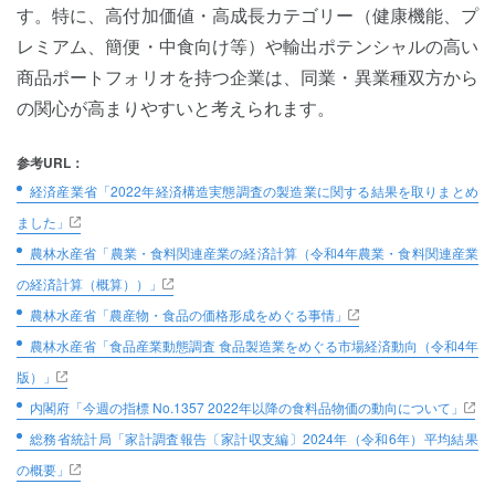
す。特に、高付加価値・高成長カテゴリー（健康機能、プ
レミアム、簡便・中食向け等）や輸出ポテンシャルの高い
商品ポートフォリオを持つ企業は、同業・異業種双方から
の関心が高まりやすいと考えられます。
参考URL：
経済産業省「2022年経済構造実態調査の製造業に関する結果を取りまとめ
ました」
農林水産省「農業・食料関連産業の経済計算（令和4年農業・食料関連産業
の経済計算（概算））」
農林水産省「農産物・食品の価格形成をめぐる事情」
農林水産省「食品産業動態調査 食品製造業をめぐる市場経済動向（令和4年
版）」
内閣府「今週の指標 No.1357 2022年以降の食料品物価の動向について」
総務省統計局「家計調査報告〔家計収支編〕2024年（令和6年）平均結果
の概要」