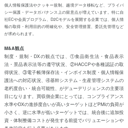
個人情報保護法やクッキー規制、越境データ移転など、プライバ
シー保護・データガバナンス上の留意点が増えています。特に自
社ECや会員プログラム、D2Cモデルを展開する企業では、個人情
報の取得・利用目的の明確化や、安全管理措置、委託先管理など
が求められます。
M&A観点
制度・規制・DXの観点では、①食品衛生法・食品表示
法・景品表示法等の遵守状況、②HACCPや各種認証の取
得状況、③電子帳簿保存法・インボイス制度・個人情報保
護法への対応状況、④基幹システム・生産管理システムの
老朽度合い・統合可能性、がデューデリジェンスの主要項
目になります。買収側企業にとっては、コンプライアンス
水準やDXの進捗度合いが高いターゲットほどPMIの負荷が
小さく、逆に水準が低いターゲットでは、統合後に追加投
資・体制整備コストが発生する前提でバリュエーションや