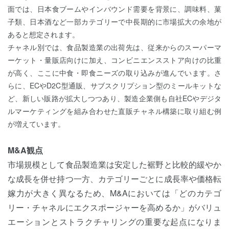
面では、日本食ブームやインバウンド需要を背景に、調味料、菓
子類、日本酒など一部カテゴリーで中長期的に市場拡大の余地が
あると想定されます。
チャネル別では、食品製造業の出荷先は、従来からのスーパーマ
ーケット・量販店向けに加え、コンビニエンスストア向けの比重
が高く、ここに中食・即食ニーズの取り込みが進んでいます。さ
らに、ECやD2C型通販、サブスクリプション型のミールキットな
ど、新しい販路が拡大しつつあり、製造企業側も自社ECやデジタ
ルマーケティングを組み合わせた直販チャネル構築に取り組む例
が増えています。
M&A観点
市場規模として食品製造業は安定した裾野と比較的緩やか
な成長を併せ持つ一方、カテゴリーごとに成長率や価格転
嫁力が大きく異なるため、M&Aにおいては「どのカテゴ
リー・チャネルにエクスポージャーを高めるか」がバリュ
エーションとストラクチャリングの重要な起点になりま