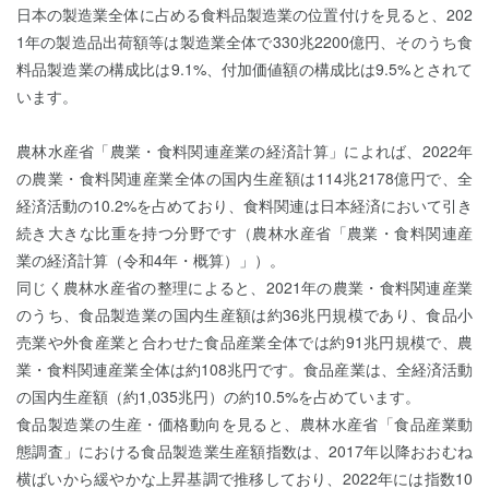
日本の製造業全体に占める食料品製造業の位置付けを見ると、202
1年の製造品出荷額等は製造業全体で330兆2200億円、そのうち食
料品製造業の構成比は9.1%、付加価値額の構成比は9.5%とされて
います。
農林水産省「農業・食料関連産業の経済計算」によれば、2022年
の農業・食料関連産業全体の国内生産額は114兆2178億円で、全
経済活動の10.2%を占めており、食料関連は日本経済において引き
続き大きな比重を持つ分野です（農林水産省「農業・食料関連産
業の経済計算（令和4年・概算）」）。
同じく農林水産省の整理によると、2021年の農業・食料関連産業
のうち、食品製造業の国内生産額は約36兆円規模であり、食品小
売業や外食産業と合わせた食品産業全体では約91兆円規模で、農
業・食料関連産業全体は約108兆円です。食品産業は、全経済活動
の国内生産額（約1,035兆円）の約10.5%を占めています。
食品製造業の生産・価格動向を見ると、農林水産省「食品産業動
態調査」における食品製造業生産額指数は、2017年以降おおむね
横ばいから緩やかな上昇基調で推移しており、2022年には指数10