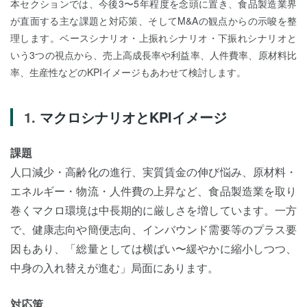
本セクションでは、今後3〜5年程度を念頭に置き、食品製造業界
が直面する主な課題と対応策、そしてM&Aの観点からの示唆を整
理します。ベースシナリオ・上振れシナリオ・下振れシナリオと
いう3つの視点から、売上高成長率や利益率、人件費率、原材料比
率、生産性などのKPIイメージもあわせて検討します。
マクロシナリオとKPIイメージ
課題
人口減少・高齢化の進行、実質賃金の伸び悩み、原材料・
エネルギー・物流・人件費の上昇など、食品製造業を取り
巻くマクロ環境は中長期的に厳しさを増しています。一方
で、健康志向や簡便志向、インバウンド需要等のプラス要
因もあり、「総量としては横ばい〜緩やかに縮小しつつ、
中身の入れ替えが進む」局面にあります。
対応策