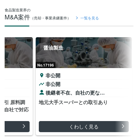
食品製造業界の
M&A案件
（売却・事業承継案件）
一覧を見る
醤油製造
No.17196
非公開
非公開
め
後継者不在、自社の更な…
取引 原料調
地元大手スーパーとの取引あり
で自社で対応
くわしく見る