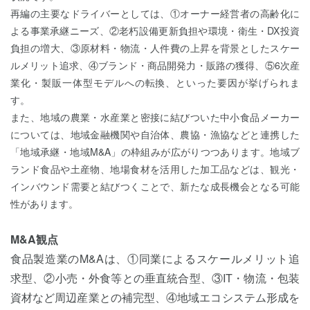
再編の主要なドライバーとしては、①オーナー経営者の高齢化に
よる事業承継ニーズ、②老朽設備更新負担や環境・衛生・DX投資
負担の増大、③原材料・物流・人件費の上昇を背景としたスケー
ルメリット追求、④ブランド・商品開発力・販路の獲得、⑤6次産
業化・製販一体型モデルへの転換、といった要因が挙げられま
す。
また、地域の農業・水産業と密接に結びついた中小食品メーカー
については、地域金融機関や自治体、農協・漁協などと連携した
「地域承継・地域M&A」の枠組みが広がりつつあります。地域ブ
ランド食品や土産物、地場食材を活用した加工品などは、観光・
インバウンド需要と結びつくことで、新たな成長機会となる可能
性があります。
M&A観点
食品製造業のM&Aは、①同業によるスケールメリット追
求型、②小売・外食等との垂直統合型、③IT・物流・包装
資材など周辺産業との補完型、④地域エコシステム形成を