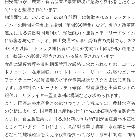
円安進行が、農業・食品産業の事業環境に急激な変化をもたらし
ていると整理されています。
物流面では、いわゆる「2024年問題」に象徴されるトラックドラ
イバーの時間外労働上限規制（年間960時間）など、働き方改革関
連法による労働時間規制が、輸送能力・運賃水準・リードタイム
に影響を与えています。国土交通省や厚生労働省の資料でも、202
4年4月以降、トラック運転者に時間外労働の上限規制が適用さ
れ、物流への影響が懸念されている旨が示されています。
食品は温度管理や賞味期限管理が厳格に求められるため、コール
ドチェーン、在庫回転、ロットトレース、リコール対応など、サ
プライチェーン品質管理の水準が事業継続リスクと密接に関係し
ます。原材料のトレーサビリティ確保、製造履歴と出荷ロットの
紐付け、サプライヤー監査体制の構築などが求められます。
また、国産農林水産物との結びつきという観点では、農林水産省
の分析によれば、国産農林水産物の仕向け先の約6割が食品製造業
とされ、食品製造業における原材料のうち約7割が国産農林水産物
とされています。これにより、食品製造業は農業・水産業と一体
となって地域経済を支える役割を担っており、原材料調達・価格