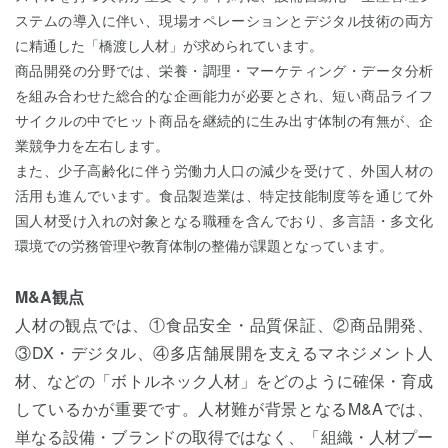
ステムの導入に伴い、現場オペレーションとデジタル技術の両方
に精通した「橋渡し人材」が求められています。
商品開発の分野では、栄養・調理・マーケティング・データ分析
を組み合わせた総合的な企画能力が必要とされ、短い商品ライフ
サイクルの中でヒット商品を継続的に生み出す体制の有無が、企
業競争力を左右します。
また、少子高齢化に伴う労働力人口の減少を受けて、外国人材の
活用も進んでいます。食品製造業は、特定技能制度等を通じて外
国人材受け入れの対象となる職種を含んでおり、多言語・多文化
環境での労務管理や教育体制の整備が課題となっています。
M&A観点
人材の観点では、①食品安全・品質保証、②商品開発、
③DX・デジタル、④多店舗展開を支えるマネジメント人
材、などの「ボトルネック人材」をどのように確保・育成
しているかが重要です。人材難が背景となるM&Aでは、
単なる設備・ブランドの取得ではなく、「組織・人材プー