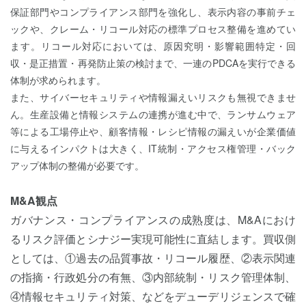
保証部門やコンプライアンス部門を強化し、表示内容の事前チェ
ックや、クレーム・リコール対応の標準プロセス整備を進めてい
ます。リコール対応においては、原因究明・影響範囲特定・回
収・是正措置・再発防止策の検討まで、一連のPDCAを実行できる
体制が求められます。
また、サイバーセキュリティや情報漏えいリスクも無視できませ
ん。生産設備と情報システムの連携が進む中で、ランサムウェア
等による工場停止や、顧客情報・レシピ情報の漏えいが企業価値
に与えるインパクトは大きく、IT統制・アクセス権管理・バック
アップ体制の整備が必要です。
M&A観点
ガバナンス・コンプライアンスの成熟度は、M&Aにおけ
るリスク評価とシナジー実現可能性に直結します。買収側
としては、①過去の品質事故・リコール履歴、②表示関連
の指摘・行政処分の有無、③内部統制・リスク管理体制、
④情報セキュリティ対策、などをデューデリジェンスで確