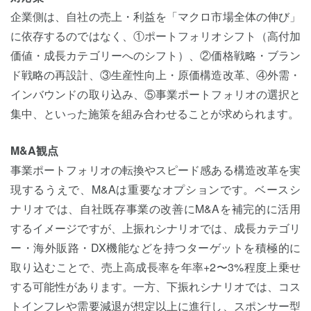
企業側は、自社の売上・利益を「マクロ市場全体の伸び」
に依存するのではなく、①ポートフォリオシフト（高付加
価値・成長カテゴリーへのシフト）、②価格戦略・ブラン
ド戦略の再設計、③生産性向上・原価構造改革、④外需・
インバウンドの取り込み、⑤事業ポートフォリオの選択と
集中、といった施策を組み合わせることが求められます。
M&A観点
事業ポートフォリオの転換やスピード感ある構造改革を実
現するうえで、M&Aは重要なオプションです。ベースシ
ナリオでは、自社既存事業の改善にM&Aを補完的に活用
するイメージですが、上振れシナリオでは、成長カテゴリ
ー・海外販路・DX機能などを持つターゲットを積極的に
取り込むことで、売上高成長率を年率+2〜3%程度上乗せ
する可能性があります。一方、下振れシナリオでは、コス
トインフレや需要減退が想定以上に進行し、スポンサー型