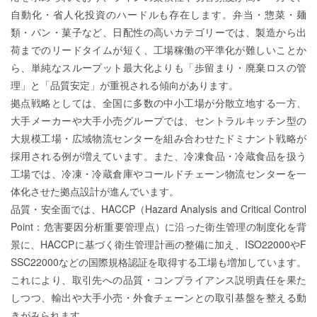
自動化・省人化投資のハードルも存在します。弁当・惣菜・麺
類・パン・菓子など、日配性の高いカテゴリーでは、製造から出
荷までのリードタイムが短く、工場稼働の平準化が難しいことか
ら、単純なスループット最大化よりも「歩留まり・廃棄ロスの管
理」と「品質安定」が重視される傾向があります。
拠点戦略としては、全国に多数の中小工場が分散立地する一方、
大手メーカーや大手小売グループでは、セントラルキッチン型の
大規模工場・広域物流センターを組み合わせたドミナント戦略が
採用される例が増えています。また、冷凍食品・冷蔵食品を扱う
工場では、冷凍・冷蔵倉庫やコールドチェーン物流センターを一
体化させた拠点設計が進んでいます。
品質・安全面では、HACCP（Hazard Analysis and Critical Control
Point：危害要因分析重要管理点）に沿った衛生管理の制度化を背
景に、HACCPに基づく衛生管理計画の整備に加え、ISO22000やF
SSC22000などの国際規格認証を取得する工場も増加しています。
これにより、取引先への品質・コンプライアンス説明責任を果た
しつつ、輸出や大手小売・外食チェーンとの取引基盤を整える動
きがみられます。