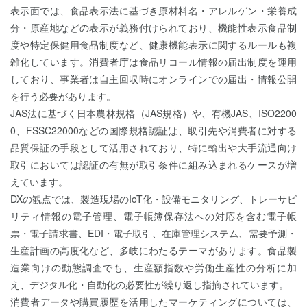
表示面では、食品表示法に基づき原材料名・アレルゲン・栄養成
分・原産地などの表示が義務付けられており、機能性表示食品制
度や特定保健用食品制度など、健康機能表示に関するルールも複
雑化しています。消費者庁は食品リコール情報の届出制度を運用
しており、事業者は自主回収時にオンラインでの届出・情報公開
を行う必要があります。
JAS法に基づく日本農林規格（JAS規格）や、有機JAS、ISO2200
0、FSSC22000などの国際規格認証は、取引先や消費者に対する
品質保証の手段として活用されており、特に輸出や大手流通向け
取引においては認証の有無が取引条件に組み込まれるケースが増
えています。
DXの観点では、製造現場のIoT化・設備モニタリング、トレーサビ
リティ情報の電子管理、電子帳簿保存法への対応を含む電子帳
票・電子請求書、EDI・電子取引、在庫管理システム、需要予測・
生産計画の高度化など、多岐にわたるテーマがあります。食品製
造業向けの動態調査でも、生産額指数や労働生産性の分析に加
え、デジタル化・自動化の必要性が繰り返し指摘されています。
消費者データや購買履歴を活用したマーケティングについては、