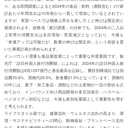
り、ある民間調査によると2024年の食品・飲料（酒類含む）の1家
計あたり年間支出は10年前から一貫して増加しているとされてい
ますが、実質ベースでは物価上昇分を差し引くと伸びは限定的と
推測されます。総務省「家計調査」の分析でも、2024年の二人以
上世帯の消費支出は名目増加・実質減少となっており、今後も
「単価アップは可能だが、数量の伸びは限定的」という前提を置
いた事業計画が求められます。
インバウンド需要も食品製造業にとって重要な外需要因です。観
光庁「訪日外国人旅行消費額」によれば、2024年の訪日外国人旅
行消費額は8兆1257億円と過去最高を記録し、費目別構成比では宿
泊費33.6%、買物代29.5%、飲食費21.5%となっています。買物代
の中には、菓子・加工食品・酒類などの土産物が一定の割合を占
めており、インバウンド向け商品開発や多言語表示・ハラール・
ベジタリアン対応などは、今後も差別化要因として重要性を増す
と考えられます。
ライフスタイル面では、健康志向・ウェルネス志向の高まり、環
境・サステナビリティへの関心、動物福祉・プラントベース志向
など、多様な価値観が同時並行で進行しています。これにより、