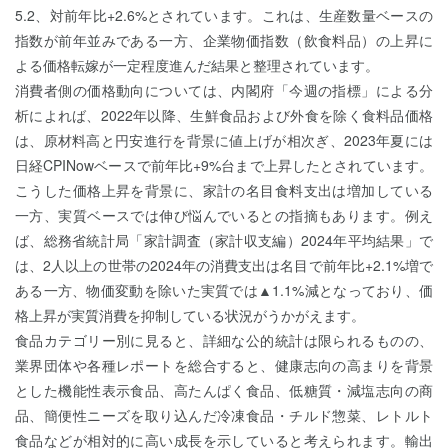
5.2、対前年比+2.6%とされています。これは、生産数量ベースの
指数が前年並みである一方、企業物価指数（飲食料品）の上昇に
よる価格転嫁が一定程度進んだ結果と整理されています。
消費者側の価格動向については、内閣府「今週の指標」による分
析によれば、2022年以降、生鮮食品および外食を除く食料品価格
は、原材料高と円安進行を背景に値上げが相次ぎ、2023年夏には
日経CPINowベースで前年比+9%台まで上昇したとされています。
こうした価格上昇を背景に、家計の名目食料支出は増加している
一方、実質ベースでは伸び悩んでいるとの指摘もあります。例え
ば、総務省統計局「家計調査（家計収支編）2024年平均結果」で
は、2人以上の世帯の2024年の消費支出は名目で前年比+2.1%増で
ある一方、物価変動を除いた実質では▲1.1%減となっており、価
格上昇が実質消費を抑制している状況がうかがえます。
食品カテゴリー別に見ると、詳細な公的統計は限られるものの、
業界団体や各種レポートを総合すると、健康志向の高まりを背景
とした機能性表示食品、高たんぱく食品、低糖質・減塩志向の商
品、簡便性ニーズを取り込んだ冷凍食品・チルド惣菜、レトルト
食品などが相対的に高い成長を示していると考えられます。輸出