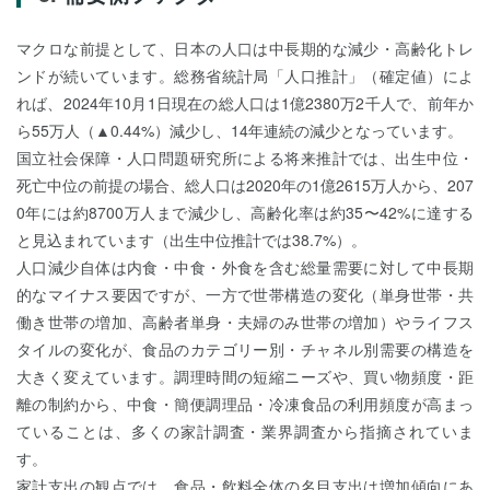
マクロな前提として、日本の人口は中長期的な減少・高齢化トレ
ンドが続いています。総務省統計局「人口推計」（確定値）によ
れば、2024年10月1日現在の総人口は1億2380万2千人で、前年か
ら55万人（▲0.44%）減少し、14年連続の減少となっています。
国立社会保障・人口問題研究所による将来推計では、出生中位・
死亡中位の前提の場合、総人口は2020年の1億2615万人から、207
0年には約8700万人まで減少し、高齢化率は約35〜42%に達する
と見込まれています（出生中位推計では38.7%）。
人口減少自体は内食・中食・外食を含む総量需要に対して中長期
的なマイナス要因ですが、一方で世帯構造の変化（単身世帯・共
働き世帯の増加、高齢者単身・夫婦のみ世帯の増加）やライフス
タイルの変化が、食品のカテゴリー別・チャネル別需要の構造を
大きく変えています。調理時間の短縮ニーズや、買い物頻度・距
離の制約から、中食・簡便調理品・冷凍食品の利用頻度が高まっ
ていることは、多くの家計調査・業界調査から指摘されていま
す。
家計支出の観点では、食品・飲料全体の名目支出は増加傾向にあ