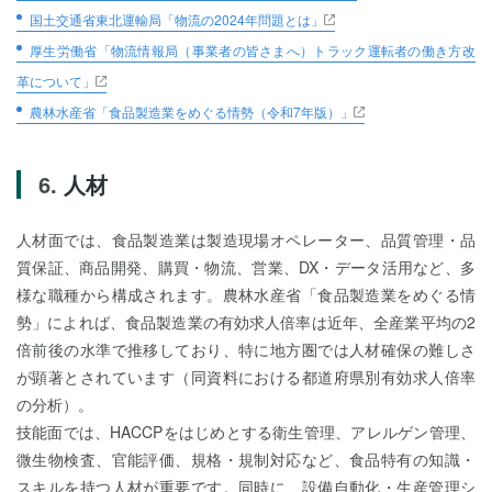
国土交通省東北運輸局「物流の2024年問題とは」
厚生労働省「物流情報局（事業者の皆さまへ）トラック運転者の働き方改
革について」
農林水産省「食品製造業をめぐる情勢（令和7年版）」
人材
人材面では、食品製造業は製造現場オペレーター、品質管理・品
質保証、商品開発、購買・物流、営業、DX・データ活用など、多
様な職種から構成されます。農林水産省「食品製造業をめぐる情
勢」によれば、食品製造業の有効求人倍率は近年、全産業平均の2
倍前後の水準で推移しており、特に地方圏では人材確保の難しさ
が顕著とされています（同資料における都道府県別有効求人倍率
の分析）。
技能面では、HACCPをはじめとする衛生管理、アレルゲン管理、
微生物検査、官能評価、規格・規制対応など、食品特有の知識・
スキルを持つ人材が重要です。同時に、設備自動化・生産管理シ