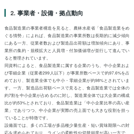
事業者・設備・拠点動向
食品製造業の事業者構造を見ると、農林水産省「食品製造業をめ
ぐる情勢」によれば、食品製造業の事業所数は長期的に減少傾向
にある一方、従業者数および製造品出荷額は増加傾向にあり、事
業所の集約・規模拡大と人員増・付加価値増が並行して進んでい
ると整理されています。
同資料によると、食品製造業に属する企業のうち、中小企業およ
び零細企業（従業者299人以下）が事業所数ベースで約97.6%を占
めており、製造業全体でも中小・零細企業が約98%とされていま
す。一方、製造品出荷額ベースで見ると、食品製造業では全体の
約7割を中小企業が占めるのに対し、製造業全体では大企業の構成
比が約53%とされており、食品製造業は「中小企業比率の高い産
業」でありつつ、中小企業が実際の売上面でも大きな役割を担っ
ていることが特徴です。
設備面では、多くの工場が多品種少量生産・短い賞味期限への対
応を求められており、ラインの柔軟性や切替頻度が高い一方で、