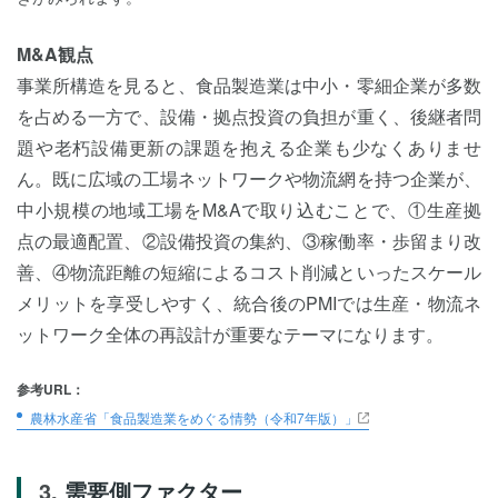
M&A観点
事業所構造を見ると、食品製造業は中小・零細企業が多数
を占める一方で、設備・拠点投資の負担が重く、後継者問
題や老朽設備更新の課題を抱える企業も少なくありませ
ん。既に広域の工場ネットワークや物流網を持つ企業が、
中小規模の地域工場をM&Aで取り込むことで、①生産拠
点の最適配置、②設備投資の集約、③稼働率・歩留まり改
善、④物流距離の短縮によるコスト削減といったスケール
メリットを享受しやすく、統合後のPMIでは生産・物流ネ
ットワーク全体の再設計が重要なテーマになります。
参考URL：
農林水産省「食品製造業をめぐる情勢（令和7年版）」
需要側ファクター