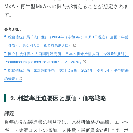
M&A・再生型M&Aへの関与が増えることが想定されま
す。
参考URL：
総務省統計局「人口推計（2024年（令和6年）10月1日現在）‐全国：年齢
（各歳）、男女別人口・都道府県別人口‐」
国立社会保障・人口問題研究所「日本の将来推計人口（令和5年推計）
Population Projections for Japan：2021–2070」
総務省統計局「家計調査報告〔家計収支編〕2024年（令和6年）平均結果
の概要」
利益率圧迫要因と原価・価格戦略
課題
近年の食品製造業の利益率は、原材料価格の高騰、エネル
ギー・物流コストの増加、人件費・最低賃金の引上げ、ポ