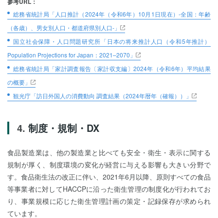
参考URL：
総務省統計局「人口推計（2024年（令和6年）10月1日現在）‐全国：年齢
（各歳）、男女別人口・都道府県別人口‐」
国立社会保障・人口問題研究所「日本の将来推計人口（令和5年推計）
Population Projections for Japan：2021–2070」
総務省統計局「家計調査報告〔家計収支編〕2024年（令和6年）平均結果
の概要」
観光庁「訪日外国人の消費動向 調査結果（2024年暦年（確報））」
制度・規制・DX
食品製造業は、他の製造業と比べても安全・衛生・表示に関する
規制が厚く、制度環境の変化が経営に与える影響も大きい分野で
す。食品衛生法の改正に伴い、2021年6月以降、原則すべての食品
等事業者に対してHACCPに沿った衛生管理の制度化が行われてお
り、事業規模に応じた衛生管理計画の策定・記録保存が求められ
ています。