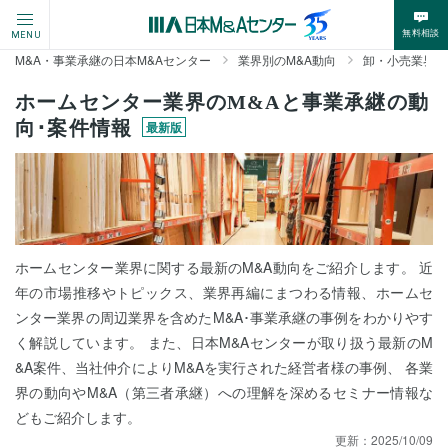
無料相談
MENU
M&A・事業承継の日本M&Aセンター
業界別のM&A動向
卸・小売業界の
ホームセンター業界のM&Aと事業承継の動
向･案件情報
最新版
ホームセンター業界に関する最新のM&A動向をご紹介します。 近
年の市場推移やトピックス、業界再編にまつわる情報、ホームセ
ンター業界の周辺業界を含めたM&A･事業承継の事例をわかりやす
く解説しています。 また、日本M&Aセンターが取り扱う最新のM
&A案件、当社仲介によりM&Aを実行された経営者様の事例、 各業
界の動向やM&A（第三者承継）への理解を深めるセミナー情報な
どもご紹介します。
更新：
2025/10/09