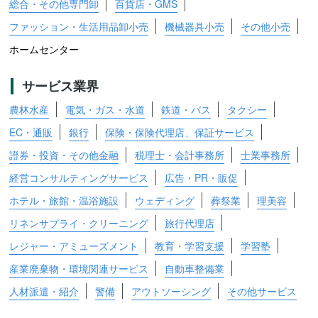
総合・その他専門卸
百貨店・GMS
ファッション・生活用品卸小売
機械器具小売
その他小売
ホームセンター
サービス業界
農林水産
電気・ガス・水道
鉄道・バス
タクシー
EC・通販
銀行
保険・保険代理店、保証サービス
證券・投資・その他金融
税理士・会計事務所
士業事務所
経営コンサルティングサービス
広告・PR・販促
ホテル・旅館・温浴施設
ウェディング
葬祭業
理美容
リネンサプライ・クリーニング
旅行代理店
レジャー・アミューズメント
教育・学習支援
学習塾
産業廃棄物・環境関連サービス
自動車整備業
人材派遣・紹介
警備
アウトソーシング
その他サービス