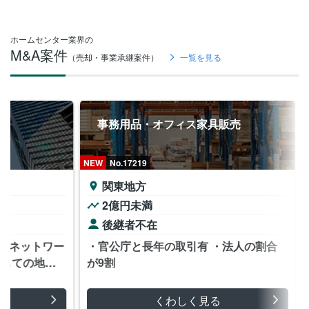
ホームセンター業界の
M&A案件
（売却・事業承継案件）
一覧を見る
事務用品・オフィス家具販売
NEW
No.17219
関東地方
2億円未満
後継者不在
のネットワー
・官公庁と長年の取引有 ・法人の割合
としての地域
が9割
くわしく見る