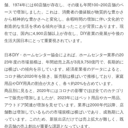
舗、1974年には60店舗が存在し、その後も年間100~200店舗のペ
ースで増加しました。これは、消費者の価値観が物質的な豊かさ
から精神的な豊かさへと変化し、余暇時間の増加に伴い文化的で
創造的な生活を求める傾向が強まったことが背景にあります。現
在では、国内に4,900店舗以上が存在し、DIY産業の発展が今後の
生活大国日本にとって重要視されています。
日本DIY・ホームセンター協会によれば、ホームセンター業界の20
23年度の市場規模は、年間総売上高が3兆9,750億円で、長期的に
は横ばいの傾向を示しています。経済産業省のデータによると、
コロナ禍の2020年を除き、販売額は横ばいで推移しており、家庭
用品やDIY用具の割合が大きく、各々約20%を占めています。
商品別に見ると、2020年にはコロナの影響でほぼ全てのカテゴリ
ーで販売が増加しましたが、2023年にはペット用品やカー用品、
アウトドア関連が増加を見せています。業界は2000年代以降、店
舗数は増加しているものの市場規模は横ばいであり、成熟期に入
っています。このため、新規出店だけでは売上拡大が難しく、既
存店舗の売上創出が重要な課題となっています。