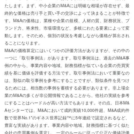
たします。まず、中小企業のM&Aには明確な相場が存在せず、最
終的な価格は売り手と買い手の交渉によって決まることが特徴で
す。M&Aの価格は、業種や企業の規模、人材の質、財務状況、ブ
ランド力、将来性、市場環境など、多岐にわたる要素によって変
動します。そのため、個別の状況を考慮しながら価格が算出され
ることになります。
M&Aの価格算定にはいくつかの評価方法がありますが、その中の
一つに「取引事例法」があります。取引事例法は、過去のM&A事
例の中から、事業内容や地域、財務指標が似ている企業の売買実
績を基に価値を評価する方法です。取引事例法において重要なの
は、類似の取引事例を参考にすることですが、類似条件を見つけ
るためには、相当数の事例を蓄積する必要があります。非上場企
業のM&Aの多くが非公開情報であることから、他社の実績を参考
にすることはハードルが高い方法でもあります。その点、日本M&
Aセンターでは、M&Aにおいて成約実績10,000件超、M&A成約件
数で世界No.1*のギネス世界記録™に5年連続で認定されるなど、
豊富な実績があります。事業内容や地域、財務指標に基づく似た
会社の売買事例を選定し、一定のルールに従って公正な価値評価