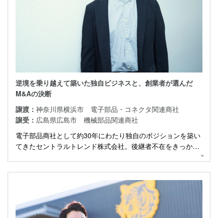
逆境を乗り越えて築いた独自ビジネスと、創業者が選んだ
M&Aの決断
譲渡：
神奈川県横浜市 電子部品・コネクタ関連商社
譲受：
広島県広島市 機械部品関連商社
電子部品商社として約30年にわたり独自のポジションを築い
てきたセントラルトレンド株式会社。後継者不在をきっかけ
にM&Aを決断した創業者の中本様が、リーマンショックを乗
り越えた経営の歩みや事業承継への想い、そしてM&A後に広
がる新たな成長機会について語ります。