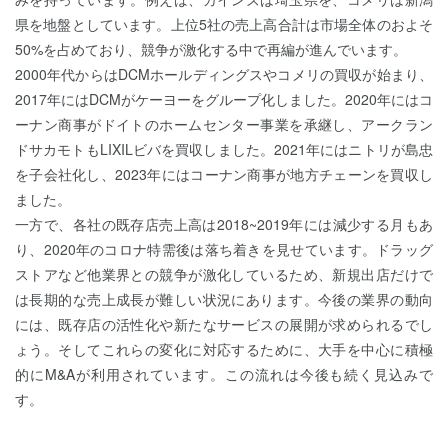
県を地盤としています。上位5社の売上高合計は市場全体のおよそ
50%を占めており、競争が激化する中で再編が進んでいます。
2000年代からはDCMホールディングスやコメリの買収が始まり、
2017年にはDCMがケーヨーをグループ化しました。2020年にはコ
ーナン商事がドイトのホームセンター事業を承継し、アークラン
ドサカモトもLIXILビバを買収しました。2021年にはニトリが島忠
を子会社化し、2023年にはコーナン商事が地方チェーンを買収し
ました。
一方で、各社の既存店売上高は2018~2019年には減少する月もあ
り、2020年のコロナ特需後は落ち着きを見せています。ドラッグ
ストアなど他業界との競争が激化しているため、新規出店だけで
は長期的な売上成長が難しい状況にあります。今後の業界の動向
には、既存店の活性化や新たなサービスの展開が求められるでし
ょう。そしてこれらの変化に対応するために、大手を中心に積極
的にM&Aが利用されています。この流れは今後も続く見込みで
す。