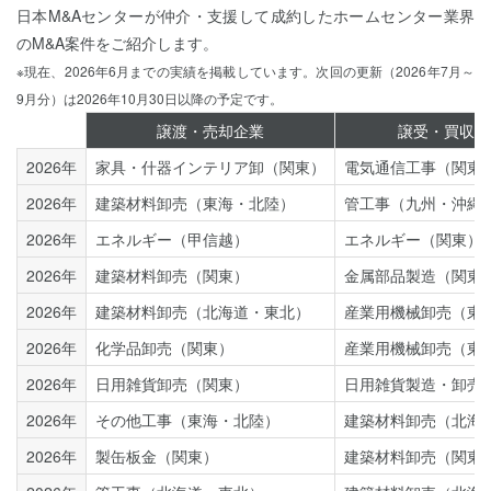
日本M&Aセンターが仲介・支援して成約したホームセンター業界
のM&A案件をご紹介します。
※現在、2026年6月までの実績を掲載しています。次回の更新（2026年7月～
9月分）は2026年10月30日以降の予定です。
譲渡・売却企業
譲受・買収企
2026年
家具・什器インテリア卸（関東）
電気通信工事（関東
2026年
建築材料卸売（東海・北陸）
管工事（九州・沖縄
2026年
エネルギー（甲信越）
エネルギー（関東）
2026年
建築材料卸売（関東）
金属部品製造（関東
2026年
建築材料卸売（北海道・東北）
産業用機械卸売（東
2026年
化学品卸売（関東）
産業用機械卸売（東
2026年
日用雑貨卸売（関東）
日用雑貨製造・卸売
2026年
その他工事（東海・北陸）
建築材料卸売（北海
2026年
製缶板金（関東）
建築材料卸売（関東