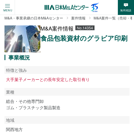
無料相談
MENU
M&A・事業承継の日本M&Aセンター
案件情報
M&A案件一覧（売却・
M&A案件情報
No.14354
食品包装資材のグラビア印刷
事業概況
特徴と強み
大手菓子メーカーとの長年安定した取引有り
業種
総合・その他専門卸
ゴム・プラスチック製品製造
地域
関西地方