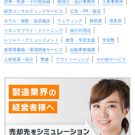
證券・投資・その他金融
税理士・会計事務所
士業事務所
経営コンサルティングサービス
広告・PR・販促
ホテル・旅館・温浴施設
ウェディング
葬祭業
理美容
リネンサプライ・クリーニング
旅行代理店
レジャー・アミューズメント
教育・学習支援
学習塾
産業廃棄物・環境関連サービス
自動車整備業
人材派遣・紹介
警備
アウトソーシング
その他サービス