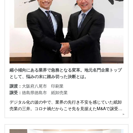
縮小傾向にある業界で急務となる変革。地元名門企業トップ
として、悩みの末に踏み切った決断とは。
譲渡：
大阪府八尾市 印刷業
譲受：
徳島県徳島市 紙卸売業
デジタル化の波の中で、業界の先行き不安を感じていた紙卸
売業の三井。コロナ禍だからこそ先を見据えたM&Aで譲受け
を決断した同社に話を伺いました。