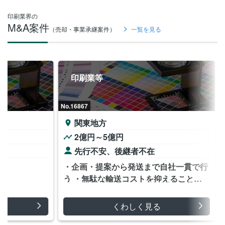
印刷業界の
M&A案件
（売却・事業承継案件）
一覧を見る
印刷業等
No.16867
関東地方
2億円～5億円
先行不安、後継者不在
・企画・提案から発送まで自社一貫で行
う ・無駄な輸送コストを抑えることが
できる。 ・細かな技術力と顧客との信
頼関係。
くわしく見る