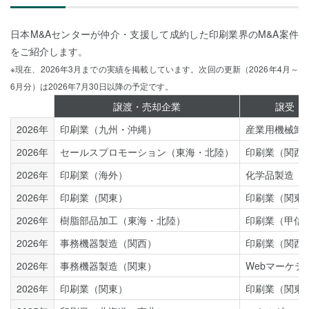
日本M&Aセンターが仲介・支援して成約した印刷業界のM&A案件
をご紹介します。
※現在、2026年3月までの実績を掲載しています。次回の更新（2026年4月～
6月分）は2026年7月30日以降の予定です。
譲渡・売却企業
譲受・
2026年
印刷業（九州・沖縄）
産業用機械卸
2026年
セールスプロモーション（東海・北陸）
印刷業（関西
2026年
印刷業（海外）
化学品製造（
2026年
印刷業（関東）
印刷業（関東
2026年
樹脂部品加工（東海・北陸）
印刷業（甲信
2026年
事務機器製造（関西）
印刷業（関西
2026年
事務機器製造（関東）
Webマーケテ
2026年
印刷業（関東）
印刷業（関東