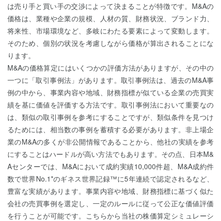
は売り手と買い手の交渉によって決まることが特徴です。M&Aの
価格は、業種や企業の規模、人材の質、財務状況、ブランド力、
将来性、市場環境など、多岐にわたる要素によって変動します。
そのため、個別の状況を考慮しながら価格が算出されることにな
ります。
M&Aの価格算定にはいくつかの評価方法がありますが、その中の
一つに「取引事例法」があります。取引事例法は、過去のM&A事
例の中から、事業内容や地域、財務指標が似ている企業の売買実
績を基に価値を評価する方法です。取引事例法において重要なの
は、類似の取引事例を参考にすることですが、類似条件を見つけ
るためには、相当数の事例を蓄積する必要があります。非上場企
業のM&Aの多くが非公開情報であることから、他社の実績を参考
にすることはハードルが高い方法でもあります。その点、日本M&
Aセンターでは、M&Aにおいて成約実績10,000件超、M&A成約件
数で世界No.1*のギネス世界記録™に5年連続で認定されるなど、
豊富な実績があります。事業内容や地域、財務指標に基づく似た
会社の売買事例を選定し、一定のルールに従って公正な価値評価
を行うことが可能です。こちらから当社の株価算定シミュレーシ