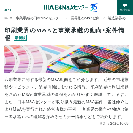
無料相談
MENU
M&A・事業承継の日本M&Aセンター
業界別のM&A動向
製造業界のM&
印刷業界のM&Aと事業承継の動向･案件情
報
最新版
印刷業界に関する最新のM&A動向をご紹介します。 近年の市場推
移やトピックス、業界再編にまつわる情報、印刷業界の周辺業界
を含めたM&A･事業承継の事例をわかりやすく解説しています。
また、日本M&Aセンターが取り扱う最新のM&A案件、当社仲介に
よりM&Aを実行された経営者様の事例、 各業界の動向やM&A（第
三者承継）への理解を深めるセミナー情報などもご紹介します。
更新：
2025/10/09