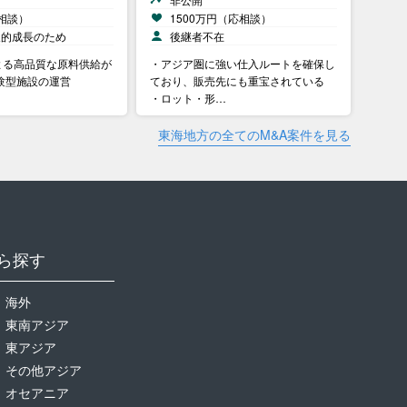
相談）
1500万円（応相談）
展的成長のため
後継者不在
よる高品質な原料供給が
・アジア圏に強い仕入ルートを確保し
験型施設の運営
ており、販売先にも重宝されている
・ロット・形…
東海地方の全てのM&A案件を見る
ら探す
海外
東南アジア
東アジア
その他アジア
オセアニア