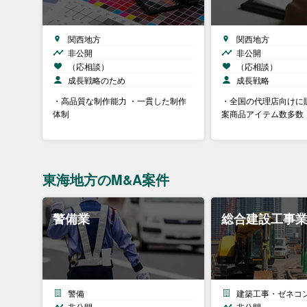
関西地方
関西地方
非公開
非公開
（応相談）
（応相談）
成長戦略のため
成長戦略
・高品質な制作能力 ・一貫した制作
・全国の代理店向けに
体制
案商品アイテム数多数
東海地方のM&A案件
警備業
総合建設工事業
警備
建築工事・ゼネコ
非公開
非公開