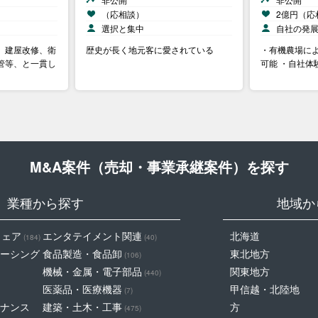
（応相談）
2億円（応
選択と集中
自社の発
、建屋改修、衛
歴史が長く地元客に愛されている
・有機農場に
管等、と一貫し
可能 ・自社体
M&A案件（売却・事業承継案件）を探す
業種から探す
地域か
ウェア
エンタテイメント関連
北海道
(184)
(40)
ーシング
食品製造・食品卸
東北地方
(106)
機械・金属・電子部品
関東地方
(440)
医薬品・医療機器
甲信越・北陸地
(7)
ナンス
建築・土木・工事
方
(475)