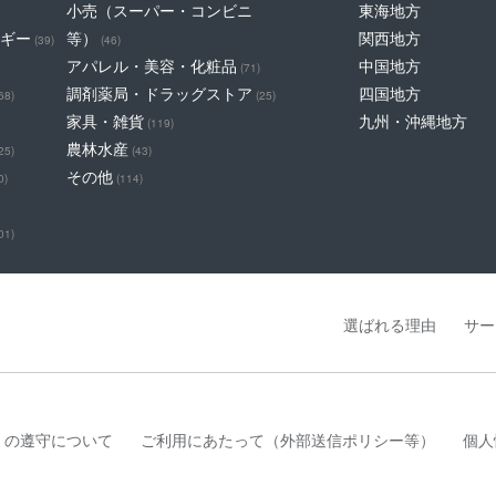
小売（スーパー・コンビニ
東海地方
ギー
等）
関西地方
(39)
(46)
アパレル・美容・化粧品
中国地方
(71)
調剤薬局・ドラッグストア
四国地方
68)
(25)
家具・雑貨
九州・沖縄地方
(119)
農林水産
25)
(43)
その他
0)
(114)
01)
選ばれる理由
サー
」の遵守について
ご利用にあたって（外部送信ポリシー等）
個人
は