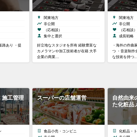
関東地方
関東地方
非公開
非公開
（応相談）
（応相談
集中と選択
成長戦略
販路あり ・提
好立地なスタジオを所有 経験豊富な
・海外の作曲
カメラマンや加工技術者が在籍 大手
つ ・音楽制作
企業の商業…
な技術を持つ
 施工管理
スーパーの店舗運営
自然由来
た化粧品
ン
食品小売・コンビニ
化粧品・
非公開
非公開