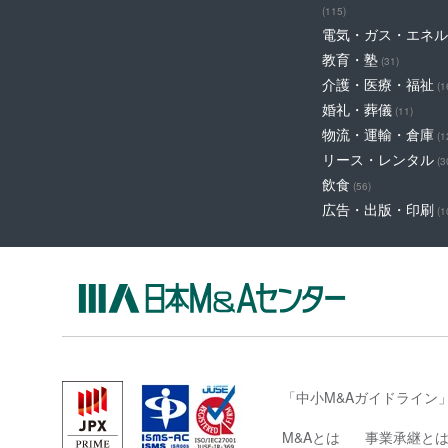
(115)
電気・ガス・エネル
教育・塾
(31)
介護・医療・福祉
(1
婚礼・葬儀
(11)
物流・運輸・倉庫
(1
リース・レンタル
(3
飲食
(56)
広告・出版・印刷
(1
「中小M&Aガイドライン
M&Aとは
事業承継と