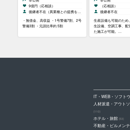
9億円（応相談）
（応相談）
後継者不在（異業種との提携を…
後継者不在
・無借金、高収益 ・1号警備7割、2号
生産設備も可能のため
警備3割 ・元請比率約 5割
生設備、空調工事、配
た施工が可能。…
IT・WEB・ソフト
人材派遣・アウトソ
(110)
ホテル・旅館
(53)
不動産・ビルメンテ