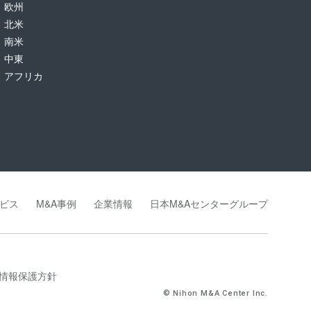
欧州
北米
南米
中東
アフリカ
ビス
M&A事例
企業情報
日本M&Aセンターグループ
情報保護方針
© Nihon M&A Center Inc.