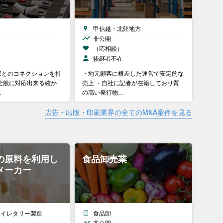
甲信越・北陸地方
非公開
）
（応相談）
後継者不在
家とのコネクションを持
・地元顧客に根差した運営で安定的な
全般に対応出来る確か
売上 ・自社に記者が在籍しており質
…
の高い発行物…
広告・出版・印刷業界の全てのM&A案件を見る
の原料を利用し
食品卸売業
メーカー
トイレタリー製造
食品卸
非公開