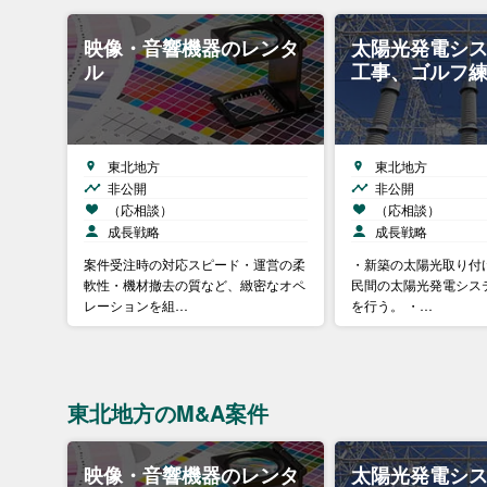
映像・音響機器のレンタ
太陽光発電シ
ル
工事、ゴルフ
東北地方
東北地方
非公開
非公開
（応相談）
（応相談）
成長戦略
成長戦略
案件受注時の対応スピード・運営の柔
・新築の太陽光取り付
軟性・機材撤去の質など、緻密なオペ
民間の太陽光発電シス
レーションを組…
を行う。 ・…
東北地方のM&A案件
映像・音響機器のレンタ
太陽光発電シ