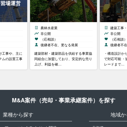
練習場運営
農林水産業
建築工事
非公開
非公開
（応相談）
（応相談
後継者不在、更なる発展
後継者不
け工事や、主に
建築部材・建築部品を供給する事業協
・構造設計か
テムの設置工事
同組合に加盟しており、安定的な売り
で対応可能 ・
上げ、利益を確…
レードまで…
M&A案件（売却・事業承継案件）を探す
業種から探す
地域か