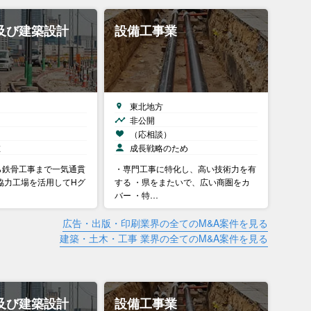
及び建築設計
設備工事業
東北地方
非公開
）
（応相談）
在
成長戦略のため
ら鉄骨工事まで一気通貫
・専門工事に特化し、高い技術力を有
協力工場を活用してHグ
する ・県をまたいで、広い商圏をカ
バー ・特…
広告・出版・印刷業界の全てのM&A案件を見る
建築・土木・工事 業界の全てのM&A案件を見る
及び建築設計
設備工事業