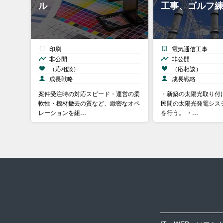
ル
工事、ゴルフ
印刷
電気通信工事
非公開
非公開
（応相談）
（応相談）
成長戦略
成長戦略
案件受注時の対応スピード・運営の柔
・新築の太陽光取り付
軟性・機材撤去の質など、緻密なオペ
民間の太陽光発電シス
レーションを組…
を行う。 ・…