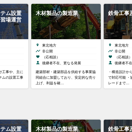
ステム設置
木材製品の製造業
鉄骨工事
練習場運営
東北地方
東北地方
非公開
非公開
（応相談）
（応相談
後継者不在、更なる発展
後継者不
け工事や、主に
建築部材・建築部品を供給する事業協
・構造設計か
テムの設置工事
同組合に加盟しており、安定的な売り
で対応可能 ・
上げ、利益を確…
レードまで…
ステム設置
木材製品の製造業
鉄骨工事