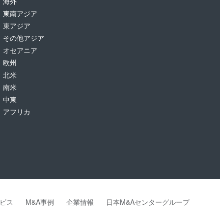
海外
東南アジア
東アジア
その他アジア
オセアニア
欧州
北米
南米
中東
アフリカ
ビス
M&A事例
企業情報
日本M&Aセンターグループ