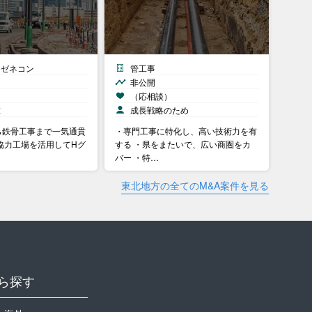
・ゼネコン
管工事
非公開
）
（応相談）
在
成長戦略のため
ら鉄骨工事まで一気通貫
・専門工事に特化し、高い技術力を有
協力工場を活用してHグ
する ・県をまたいで、広い商圏をカ
バー ・特…
東北地方の全てのM&A案件を見る
ら探す