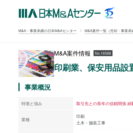
M&A・事業承継の日本M&Aセンター
M&A案件一覧（売却・事業承
M&A案件情報
No.16588
印刷業、保安用品設
事業概況
特徴と強み
取引先との長年の信頼関係 経
印刷
業種
土木・舗装工事