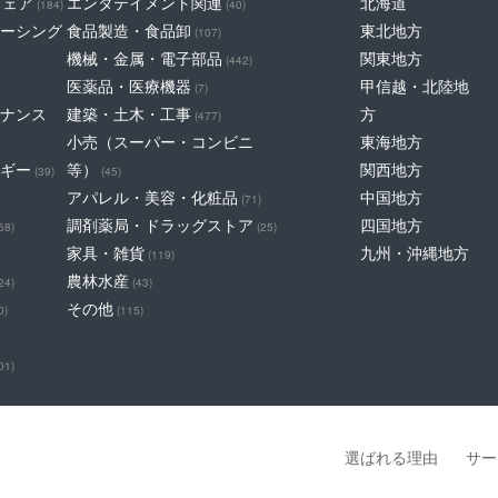
ウェア
エンタテイメント関連
北海道
(184)
(40)
ーシング
食品製造・食品卸
東北地方
(107)
機械・金属・電子部品
関東地方
(442)
医薬品・医療機器
甲信越・北陸地
(7)
ナンス
建築・土木・工事
方
(477)
小売（スーパー・コンビニ
東海地方
ギー
等）
関西地方
(39)
(45)
アパレル・美容・化粧品
中国地方
(71)
調剤薬局・ドラッグストア
四国地方
68)
(25)
家具・雑貨
九州・沖縄地方
(119)
農林水産
24)
(43)
その他
0)
(115)
01)
選ばれる理由
サー