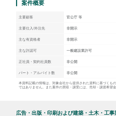
案件概要
主要顧客
官公庁 等
主要仕入/外注先
非開示
主な有資格者
非開示
主な許認可
一般建設業許可
正社員・契約社員数
非公開
パート・アルバイト数
非公開
本資料記載の情報は、対象会社から提供された資料に基づくも
ではありません。また案件の買収・譲受には、売却・譲渡希望
広告・出版・印刷および建築・土木・工事