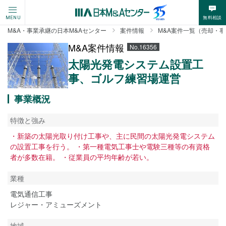
無料相談
MENU
M&A・事業承継の日本M&Aセンター
案件情報
M&A案件一覧（売却・
M&A案件情報
No.16356
太陽光発電システム設置工
事、ゴルフ練習場運営
事業概況
特徴と強み
・新築の太陽光取り付け工事や、主に民間の太陽光発電システム
の設置工事を行う。 ・第一種電気工事士や電験三種等の有資格
者が多数在籍。 ・従業員の平均年齢が若い。
業種
電気通信工事
レジャー・アミューズメント
地域