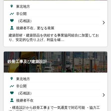
東北地方
非公開
（応相談）
後継者不在、更なる発展
建築部材・建築部品を供給する事業協同組合に加盟してお
り、安定的な売り上げ、利益を確…
鉄骨工事及び建築設計
東北地方
非公開
（応相談）
後継者不在
・構造設計から鉄骨工事まで一気通貫で対応可能 ・協力工