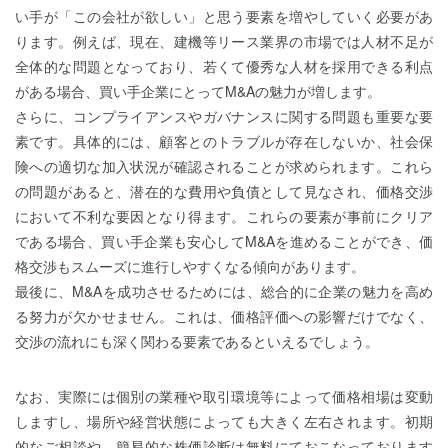
い手が「この会社が欲しい」と思う要素を増やしていく必要があ
ります。例えば、現在、建機等リース業界の市場では人材不足が
全体的な問題となっており、若くて優秀な人材を採用できる利点
がある場合、買い手企業にとってM&Aの魅力が増します。
さらに、コンプライアンスやガバナンスに関する問題も重要な要
素です。具体的には、顧客とのトラブルが存在しないか、社会保
険への適切な加入状況が確認されることが求められます。これら
の問題があると、潜在的な費用や負債として見なされ、価格交渉
において不利な要因となり得ます。これらの要素が事前にクリア
である場合、買い手企業も安心してM&Aを進めることができ、価
格交渉もスムーズに進行しやすくなる傾向があります。
最後に、M&Aを成功させるためには、総合的に企業の魅力を高め
る努力が欠かせません。これは、価格評価への影響だけでなく、
交渉の流れにも深く関わる要素であるといえるでしょう。
なお、実際には個別の業種や取引環境等によって価格相場は変動
しますし、場所や経営状態によっても大きく左右されます。初期
的なご相談や、簡易的な株価診断は無料にておこなっております