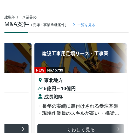
建機等リース業界の
M&A案件
（売却・事業承継案件）
一覧を見る
建設工事用足場リース・工事業
NEW
No.15739
東北地方
5億円～10億円
成長戦略
・長年の実績に裏付けされる受注基盤
・現場作業員のスキルが高い ・橋梁な
どが得意
くわしく見る