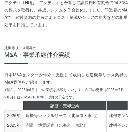
アクティオHDは、アクティオと合算して議決権所有割合で94.33%
の株式を取得し、共成レンテムを子会社化しました。同業界のM&
Aで、経営資源の共有によるコスト削減やシェアの拡大などの相乗
効果を目指しています。
建機等リース業界の
M&A・事業承継仲介実績
日本M&Aセンターが仲介・支援して成約した建機等リース業界の
M&A案件をご紹介します。
※現在、2026年6月までの実績を掲載しています。次回の更新（2026年7月～
9月分）は2026年10月30日以降の予定です。
譲渡・売却企業
2026年
建機等レンタルリース（北海道・東北）
建機等レン
2025年
測量・地質調査（北海道・東北）
建機等レン