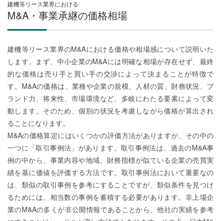
建機等リース業界における
M&A・事業承継の価格相場
建機等リース業界のM&Aにおける価格や相場感について説明いた
します。まず、中小企業のM&Aには明確な相場が存在せず、最終
的な価格は売り手と買い手の交渉によって決まることが特徴で
す。M&Aの価格は、業種や企業の規模、人材の質、財務状況、ブ
ランド力、将来性、市場環境など、多岐にわたる要素によって変
動します。そのため、個別の状況を考慮しながら価格が算出され
ることになります。
M&Aの価格算定にはいくつかの評価方法がありますが、その中の
一つに「取引事例法」があります。取引事例法は、過去のM&A事
例の中から、事業内容や地域、財務指標が似ている企業の売買実
績を基に価値を評価する方法です。取引事例法において重要なの
は、類似の取引事例を参考にすることですが、類似条件を見つけ
るためには、相当数の事例を蓄積する必要があります。非上場企
業のM&Aの多くが非公開情報であることから、他社の実績を参考