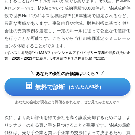
にすることはハードルが高い方法でもあります。その点、日本M&
Aセンターでは、M&Aにおいて成約実績10,000件超、M&A成約件
数で世界No.1*のギネス世界記録™に5年連続で認定されるなど、
豊富な実績があります。事業内容や地域、財務指標に基づく似た
会社の売買事例を選定し、一定のルールに従って公正な価値評価
を行うことが可能です。こちらから当社の株価算定シミュレーシ
ョンを体験することができます。
※ギネス世界記録™：M&Aフィナンシャルアドバイザリー業務の最多取扱い企
業 2020～2023年に続き、5年連続でギネス世界記録™に認定
あなたの会社の評価額はいくら？
無料で診断（
）
かんたん60秒
あなたの会社が現在どう評価をされるか、ぜひ見てみませんか？
次に、より高い評価を得て会社を高く譲渡売却するためには、よ
りシナジーのある買い手を見つけることが重要です。M&Aの最終
価格は、売り手企業と買い手企業の交渉によって決まるため、買