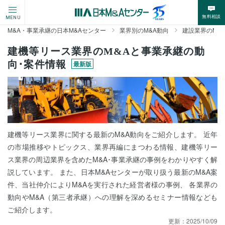
無料相談
MENU
M&A・事業承継の日本M&Aセンター
業界別のM&A動向
建設業界のM&
建機等リース業界のM&Aと事業承継の動
向･案件情報
最新版
建機等リース業界に関する最新のM&A動向をご紹介します。 近年
の市場推移やトピックス、業界再編にまつわる情報、建機等リー
ス業界の周辺業界を含めたM&A･事業承継の事例をわかりやすく解
説しています。 また、日本M&Aセンターが取り扱う最新のM&A案
件、当社仲介によりM&Aを実行された経営者様の事例、 各業界の
動向やM&A（第三者承継）への理解を深めるセミナー情報なども
ご紹介します。
更新：
2025/10/09