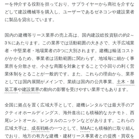
ーを仲介する役割を担っており、サプライヤーから商社を介すな
どして建設機械等を購入し、ユーザーであるゼネコンや建設業者
に製品を貸出しています。
国内の建機等リース業界の売上高は、国内建設総投資額の約2～
3％にあたります。この業界では活動範囲の大きさで、大手広域業
者・中堅業者・地場業者の3つに大別されます。建機は輸送コスト
がかかるため、事業者は活動範囲に関わらず、地域毎に細かく事
業所を分散させ、小さな商圏を対象とすることで小回りの利く営
業体制をとることが一般的です。また、これらの理由から、業界
としては国内展開がメインで、業績は国内の公共事業、
土木・舗
装工事
や
建設業界
の動向の影響を受けやすい業界でもあります。
全国に拠点を置く広域大手として、建機レンタルでは最大手のア
クティオホールディングス、海外進出にも積極的なカナモト、西
尾レントオール、レンタルのニッケンなどがあります。これらの
広域大手は、
成長戦略
の一つとして、
M&A
にも積極的に取り組ん
でおり、地方の有力な建機・建材リース事業者との提携・買収を