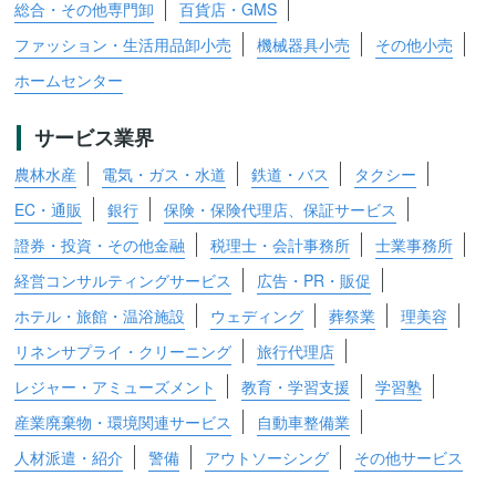
総合・その他専門卸
百貨店・GMS
ファッション・生活用品卸小売
機械器具小売
その他小売
ホームセンター
サービス業界
農林水産
電気・ガス・水道
鉄道・バス
タクシー
EC・通販
銀行
保険・保険代理店、保証サービス
證券・投資・その他金融
税理士・会計事務所
士業事務所
経営コンサルティングサービス
広告・PR・販促
ホテル・旅館・温浴施設
ウェディング
葬祭業
理美容
リネンサプライ・クリーニング
旅行代理店
レジャー・アミューズメント
教育・学習支援
学習塾
産業廃棄物・環境関連サービス
自動車整備業
人材派遣・紹介
警備
アウトソーシング
その他サービス