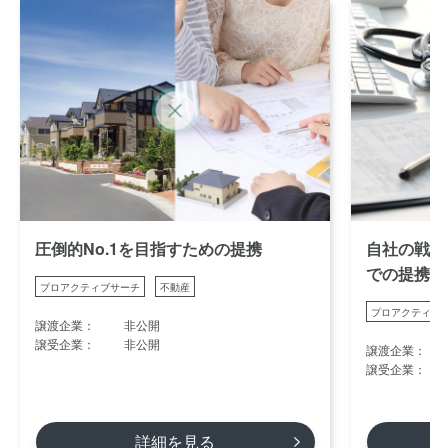
圧倒的No.1を目指すための提携
自社の戦略
での提携
プロアクティブサーチ
不動産
プロアクティブ
譲渡企業：
非公開
譲受企業：
非公開
譲渡企業：
譲受企業：
詳細を見る