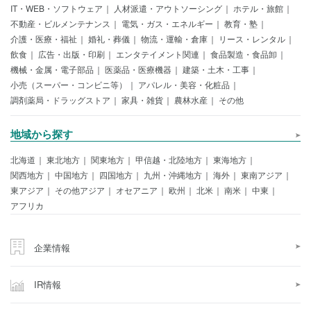
IT・WEB・ソフトウェア
人材派遣・アウトソーシング
ホテル・旅館
不動産・ビルメンテナンス
電気・ガス・エネルギー
教育・塾
介護・医療・福祉
婚礼・葬儀
物流・運輸・倉庫
リース・レンタル
飲食
広告・出版・印刷
エンタテイメント関連
食品製造・食品卸
機械・金属・電子部品
医薬品・医療機器
建築・土木・工事
小売（スーパー・コンビニ等）
アパレル・美容・化粧品
調剤薬局・ドラッグストア
家具・雑貨
農林水産
その他
地域から探す
北海道
東北地方
関東地方
甲信越・北陸地方
東海地方
関西地方
中国地方
四国地方
九州・沖縄地方
海外
東南アジア
東アジア
その他アジア
オセアニア
欧州
北米
南米
中東
アフリカ
企業情報
IR情報