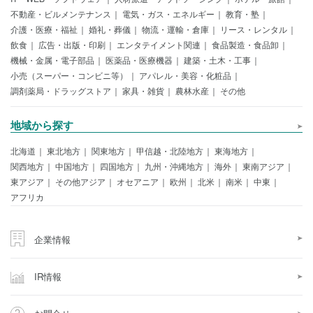
不動産・ビルメンテナンス
電気・ガス・エネルギー
教育・塾
介護・医療・福祉
婚礼・葬儀
物流・運輸・倉庫
リース・レンタル
飲食
広告・出版・印刷
エンタテイメント関連
食品製造・食品卸
機械・金属・電子部品
医薬品・医療機器
建築・土木・工事
小売（スーパー・コンビニ等）
アパレル・美容・化粧品
調剤薬局・ドラッグストア
家具・雑貨
農林水産
その他
地域から探す
北海道
東北地方
関東地方
甲信越・北陸地方
東海地方
関西地方
中国地方
四国地方
九州・沖縄地方
海外
東南アジア
東アジア
その他アジア
オセアニア
欧州
北米
南米
中東
アフリカ
企業情報
IR情報