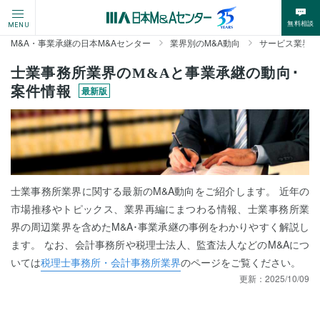
無料相談
MENU
M&A・事業承継の日本M&Aセンター
業界別のM&A動向
サービス業界の
士業事務所業界のM&Aと事業承継の動向･
案件情報
最新版
士業事務所業界に関する最新のM&A動向をご紹介します。 近年の
市場推移やトピックス、業界再編にまつわる情報、士業事務所業
界の周辺業界を含めたM&A･事業承継の事例をわかりやすく解説し
ます。 なお、会計事務所や税理士法人、監査法人などのM&Aにつ
いては
税理士事務所・会計事務所業界
のページをご覧ください。
更新：
2025/10/09