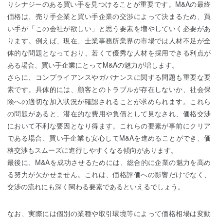
りシナジーのある買い手を見つけることが重要です。M&Aの最終
価格は、売り手企業と買い手企業の交渉によって決まるため、買
い手が「この会社が欲しい」と思う要素を増やしていく必要があ
ります。例えば、現在、士業事務所業界の市場では人材不足が全
体的な問題となっており、若くて優秀な人材を採用できる利点が
ある場合、買い手企業にとってM&Aの魅力が増します。
さらに、コンプライアンスやガバナンスに関する問題も重要な要
素です。具体的には、顧客とのトラブルが存在しないか、社会保
険への適切な加入状況が確認されることが求められます。これら
の問題があると、潜在的な費用や負債として見なされ、価格交渉
において不利な要因となり得ます。これらの要素が事前にクリア
である場合、買い手企業も安心してM&Aを進めることができ、価
格交渉もスムーズに進行しやすくなる傾向があります。
最後に、M&Aを成功させるためには、総合的に企業の魅力を高め
る努力が欠かせません。これは、価格評価への影響だけでなく、
交渉の流れにも深く関わる要素であるといえるでしょう。
なお、実際には個別の業種や取引環境等によって価格相場は変動