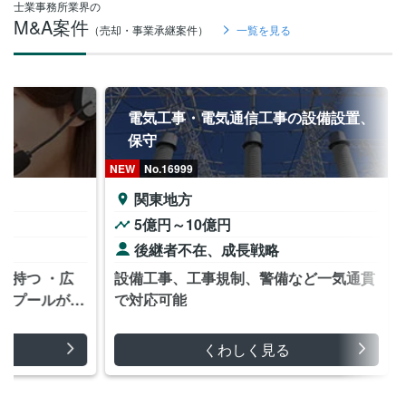
士業事務所業界の
M&A案件
（売却・事業承継案件）
一覧を見る
電気工事・電気通信工事の設備設置、
保守
NEW
No.16999
関東地方
5億円～10億円
後継者不在、成長戦略
を持つ ・広
設備工事、工事規制、警備など一気通貫
材プールがあ
で対応可能
くわしく見る