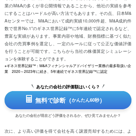
業のM&Aの多くが非公開情報であることから、他社の実績を参考
にすることはハードルが高い方法でもあります。その点、日本M&
Aセンターでは、M&Aにおいて成約実績10,000件超、M&A成約件
数で世界No.1*のギネス世界記録™に5年連続で認定されるなど、
豊富な実績があります。事業内容や地域、財務指標に基づく似た
会社の売買事例を選定し、一定のルールに従って公正な価値評価
を行うことが可能です。こちらから当社の株価算定シミュレーシ
ョンを体験することができます。
※ギネス世界記録™：M&Aフィナンシャルアドバイザリー業務の最多取扱い企
業 2020～2023年に続き、5年連続でギネス世界記録™に認定
あなたの会社の評価額はいくら？
無料で診断（
）
かんたん60秒
あなたの会社が現在どう評価をされるか、ぜひ見てみませんか？
次に、より高い評価を得て会社を高く譲渡売却するためには、よ