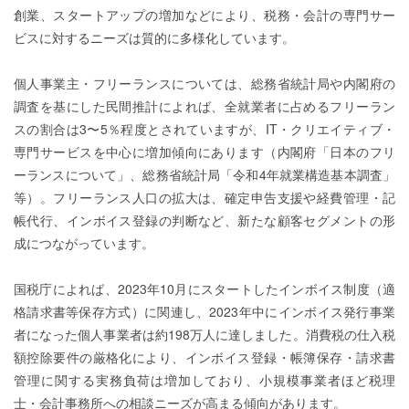
創業、スタートアップの増加などにより、税務・会計の専門サー
ビスに対するニーズは質的に多様化しています。
個人事業主・フリーランスについては、総務省統計局や内閣府の
調査を基にした民間推計によれば、全就業者に占めるフリーラン
スの割合は3〜5％程度とされていますが、IT・クリエイティブ・
専門サービスを中心に増加傾向にあります（内閣府「日本のフリ
ーランスについて」、総務省統計局「令和4年就業構造基本調査」
等）。フリーランス人口の拡大は、確定申告支援や経費管理・記
帳代行、インボイス登録の判断など、新たな顧客セグメントの形
成につながっています。
国税庁によれば、2023年10月にスタートしたインボイス制度（適
格請求書等保存方式）に関連し、2023年中にインボイス発行事業
者になった個人事業者は約198万人に達しました。消費税の仕入税
額控除要件の厳格化により、インボイス登録・帳簿保存・請求書
管理に関する実務負荷は増加しており、小規模事業者ほど税理
士・会計事務所への相談ニーズが高まる傾向があります。