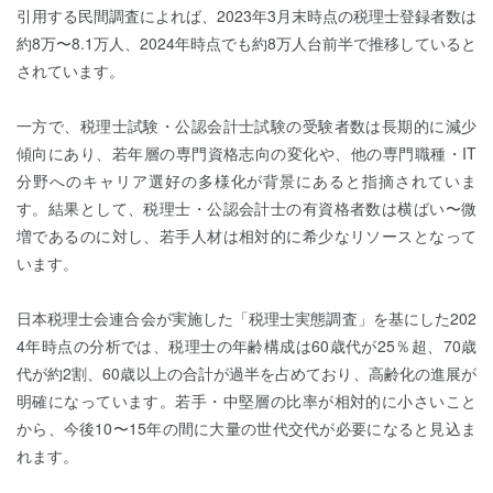
引用する民間調査によれば、2023年3月末時点の税理士登録者数は
約8万〜8.1万人、2024年時点でも約8万人台前半で推移していると
されています。
一方で、税理士試験・公認会計士試験の受験者数は長期的に減少
傾向にあり、若年層の専門資格志向の変化や、他の専門職種・IT
分野へのキャリア選好の多様化が背景にあると指摘されていま
す。結果として、税理士・公認会計士の有資格者数は横ばい〜微
増であるのに対し、若手人材は相対的に希少なリソースとなって
います。
日本税理士会連合会が実施した「税理士実態調査」を基にした202
4年時点の分析では、税理士の年齢構成は60歳代が25％超、70歳
代が約2割、60歳以上の合計が過半を占めており、高齢化の進展が
明確になっています。若手・中堅層の比率が相対的に小さいこと
から、今後10〜15年の間に大量の世代交代が必要になると見込ま
れます。