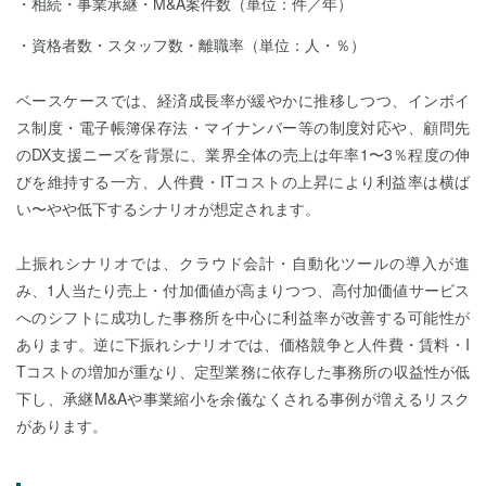
相続・事業承継・M&A案件数（単位：件／年）
資格者数・スタッフ数・離職率（単位：人・％）
ベースケースでは、経済成長率が緩やかに推移しつつ、インボイ
ス制度・電子帳簿保存法・マイナンバー等の制度対応や、顧問先
のDX支援ニーズを背景に、業界全体の売上は年率1〜3％程度の伸
びを維持する一方、人件費・ITコストの上昇により利益率は横ば
い〜やや低下するシナリオが想定されます。
上振れシナリオでは、クラウド会計・自動化ツールの導入が進
み、1人当たり売上・付加価値が高まりつつ、高付加価値サービス
へのシフトに成功した事務所を中心に利益率が改善する可能性が
あります。逆に下振れシナリオでは、価格競争と人件費・賃料・I
Tコストの増加が重なり、定型業務に依存した事務所の収益性が低
下し、承継M&Aや事業縮小を余儀なくされる事例が増えるリスク
があります。