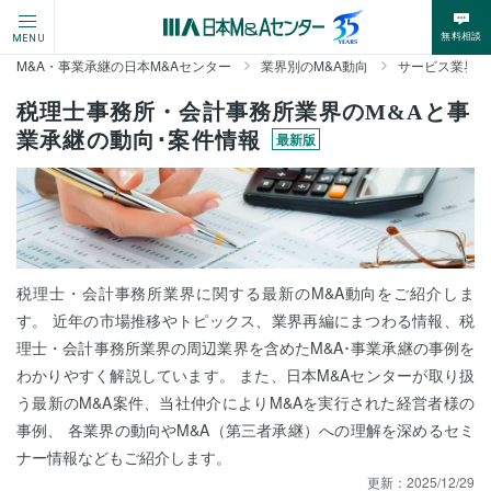
無料相談
MENU
M&A・事業承継の日本M&Aセンター
業界別のM&A動向
サービス業界の
税理士事務所・会計事務所業界のM&Aと事
業承継の動向･案件情報
最新版
税理士・会計事務所業界に関する最新のM&A動向をご紹介しま
す。 近年の市場推移やトピックス、業界再編にまつわる情報、税
理士・会計事務所業界の周辺業界を含めたM&A･事業承継の事例を
わかりやすく解説しています。 また、日本M&Aセンターが取り扱
う最新のM&A案件、当社仲介によりM&Aを実行された経営者様の
事例、 各業界の動向やM&A（第三者承継）への理解を深めるセミ
ナー情報などもご紹介します。
更新：
2025/12/29