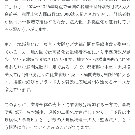
によれば、2024〜2025年時点で全国の税理士登録者数は約8万人
台前半、税理士法人届出数は5,000法人超とされており、登録者数
が横ばい〜微増で推移するなか、法人化・多拠点化が進行してい
る状況がうかがえます。
また、地域別には、東京・大阪など大都市圏に登録者数が集中し
ている一方、地方圏では高齢化と後継者不在により事務所数が減
少している地域も確認されています。地方の小規模事務所では1拠
点あたりの顧問先数が一定である一方で、都市部の中堅・大規模
法人では1拠点あたりの従業者数・売上・顧問先数が相対的に大き
く、規模の経済とブランド力を背景に広域展開を進めるケースが
増えています。
このように、業界全体の売上・従業者数は増加する一方で、事務
所数は頭打ち〜減少、規模の二極化が進行しており、「多数の小
規模個人事務所」と「少数の大規模税理士法人・監査法人」とい
う構造に向かっているとみることができます。