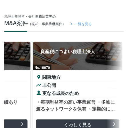
税理士事務所・会計事務所業界の
M&A案件
（売却・事業承継案件）
一覧を見る
資産税につよい税理士法人
No.16670
関東地方
非公開
更なる成長のため
実績あり
・毎期利益率の高い事業運営 ・多岐に
渡るネットワークを保有 ・定期的にセ
ミナー講師として登壇
くわしく見る