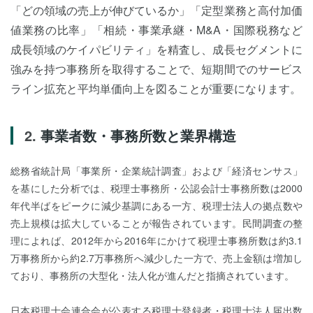
「どの領域の売上が伸びているか」「定型業務と高付加価
値業務の比率」「相続・事業承継・M&A・国際税務など
成長領域のケイパビリティ」を精査し、成長セグメントに
強みを持つ事務所を取得することで、短期間でのサービス
ライン拡充と平均単価向上を図ることが重要になります。
事業者数・事務所数と業界構造
総務省統計局「事業所・企業統計調査」および「経済センサス」
を基にした分析では、税理士事務所・公認会計士事務所数は2000
年代半ばをピークに減少基調にある一方、税理士法人の拠点数や
売上規模は拡大していることが報告されています。民間調査の整
理によれば、2012年から2016年にかけて税理士事務所数は約3.1
万事務所から約2.7万事務所へ減少した一方で、売上金額は増加し
ており、事務所の大型化・法人化が進んだと指摘されています。
日本税理士会連合会が公表する税理士登録者・税理士法人届出数