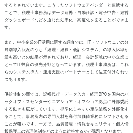
するとされています。こうしたソフトウェアベンダーと連携する
ことで、税理士事務所はデータ連携・自動仕訳・電子申告・経営
ダッシュボードなどを通じた効率化・高度化を図ることができま
す。
また、中小企業のIT活用に関する調査では、IT・ソフトウェアの分
野別導入状況のうち「経理・経費・会計システム」の導入比率が
最も高いとの結果が示されており、経理・会計領域は中小企業に
とってIT投資の優先分野となっています。税理士事務所は、これ
らのシステム導入・運用支援のパートナーとして位置付けられつ
つあります。
供給体制の面では、記帳代行・データ入力・経理BPOを国内のバ
ックオフィスセンターやニアショア・オフショア拠点に外部委託
する動きも広がっています。標準化しやすい定型業務を外部化す
ることで、事務所内の専門人材を高付加価値業務にシフトさせる
ことが狙いです。一方で、品質管理・情報セキュリティ・個人情
報保護上の管理体制をどのように維持するかが課題となります。