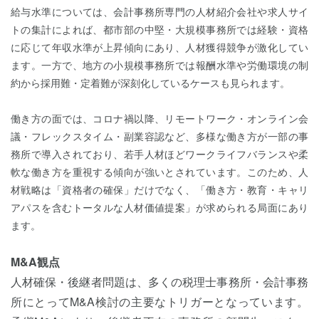
給与水準については、会計事務所専門の人材紹介会社や求人サイ
トの集計によれば、都市部の中堅・大規模事務所では経験・資格
に応じて年収水準が上昇傾向にあり、人材獲得競争が激化してい
ます。一方で、地方の小規模事務所では報酬水準や労働環境の制
約から採用難・定着難が深刻化しているケースも見られます。
働き方の面では、コロナ禍以降、リモートワーク・オンライン会
議・フレックスタイム・副業容認など、多様な働き方が一部の事
務所で導入されており、若手人材ほどワークライフバランスや柔
軟な働き方を重視する傾向が強いとされています。このため、人
材戦略は「資格者の確保」だけでなく、「働き方・教育・キャリ
アパスを含むトータルな人材価値提案」が求められる局面にあり
ます。
M&A観点
人材確保・後継者問題は、多くの税理士事務所・会計事務
所にとってM&A検討の主要なトリガーとなっています。