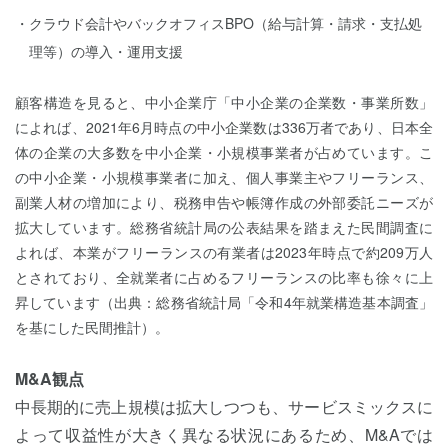
クラウド会計やバックオフィスBPO（給与計算・請求・支払処
理等）の導入・運用支援
顧客構造を見ると、中小企業庁「中小企業の企業数・事業所数」
によれば、2021年6月時点の中小企業数は336万者であり、日本全
体の企業の大多数を中小企業・小規模事業者が占めています。こ
の中小企業・小規模事業者に加え、個人事業主やフリーランス、
副業人材の増加により、税務申告や帳簿作成の外部委託ニーズが
拡大しています。総務省統計局の公表結果を踏まえた民間調査に
よれば、本業がフリーランスの有業者は2023年時点で約209万人
とされており、全就業者に占めるフリーランスの比率も徐々に上
昇しています（出典：総務省統計局「令和4年就業構造基本調査」
を基にした民間推計）。
M&A観点
中長期的に売上規模は拡大しつつも、サービスミックスに
よって収益性が大きく異なる状況にあるため、M&Aでは