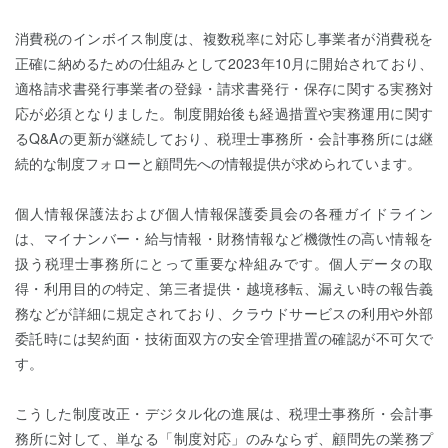
消費税のインボイス制度は、複数税率に対応し事業者が消費税を
正確に納めるための仕組みとして2023年10月に開始されており、
適格請求書発行事業者の登録・請求書発行・保存に関する実務対
応が必須となりました。制度開始後も経過措置や実務運用に関す
るQ&Aの更新が継続しており、税理士事務所・会計事務所には継
続的な制度フォローと顧問先への情報提供が求められています。
個人情報保護法および個人情報保護委員会の各種ガイドライン
は、マイナンバー・給与情報・財務情報など機微性の高い情報を
扱う税理士事務所にとって重要な枠組みです。個人データの取
得・利用目的の特定、第三者提供・越境移転、漏えい時の報告義
務などが詳細に規定されており、クラウドサービスの利用や外部
委託時には契約面・技術面双方の安全管理措置の確認が不可欠で
す。
こうした制度改正・デジタル化の進展は、税理士事務所・会計事
務所に対して、単なる「制度対応」のみならず、顧問先の業務プ