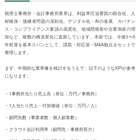
税理士事務所・会計事務所業界は、利益率圧迫要因の顕在化、人
材確保・後継者問題の深刻化、デジタル化・AIの進展、ガバナン
ス・コンプライアンス要請の高度化、地域間格差や企業倒産の増
加など、複数の構造変化に直面しています。本節では、今後3〜5
年程度を基本スパンとして、課題・対応策・M&A観点をセットで
整理します。
まず、中期的な業界像を検討するうえで、以下のようなKPIが参考
になります。
1事務所当たり売上高（単位：万円／事務所）
1人当たり売上・付加価値（単位：万円／人）
顧問先数（事業者数・個人顧客数）
クラウド会計利用率（顧問先・事務所双方）