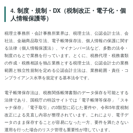
制度・規制・DX（税制改正・電子化・個
人情報保護等）
税理士事務所・会計事務所業界は、税理士法、公認会計士法、会
社法、金融商品取引法、電子帳簿保存法、個人情報の保護に関す
る法律（個人情報保護法）、マイナンバー法など、多数の法令・
制度のもとで業務を行っています。とくに、税務代理・税務書類
の作成・税務相談を独占業務とする税理士法、公認会計士の業務
範囲と独立性規制を定める公認会計士法は、業務範囲・責任・コ
ンプライアンス水準を規定する基本法令です。
電子帳簿保存法は、税務関係帳簿書類のデータ保存を可能とする
法律であり、国税庁の特設サイトでは「電子帳簿等保存」「スキ
ャナ保存」「電子取引」の3類型に応じた要件や、令和5年度税制
改正による見直し内容が整理されています。これにより、電子デ
ータのまま保存することが容易になった一方、要件を満たさない
運用を行った場合のリスク管理も重要性が増しています。