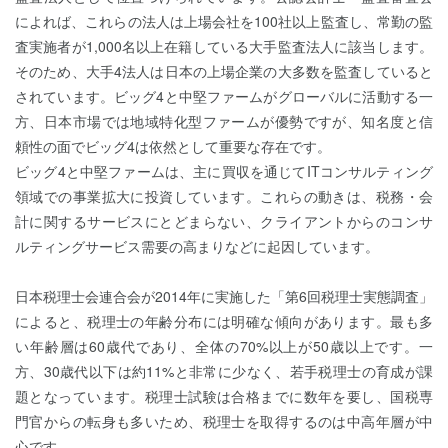
によれば、これらの法人は上場会社を100社以上監査し、常勤の監
査実施者が1,000名以上在籍している大手監査法人に該当します。
そのため、大手4法人は日本の上場企業の大多数を監査していると
されています。ビッグ4と中堅ファームがグローバルに活動する一
方、日本市場では地域特化型ファームが優勢ですが、知名度と信
頼性の面でビッグ4は依然として重要な存在です。
ビッグ4と中堅ファームは、主に買収を通じてITコンサルティング
領域での事業拡大に投資しています。これらの動きは、税務・会
計に関するサービスにとどまらない、クライアントからのコンサ
ルティングサービス需要の高まりなどに起因しています。
日本税理士会連合会が2014年に実施した「第6回税理士実態調査」
によると、税理士の年齢分布には明確な傾向があります。最も多
い年齢層は60歳代であり、全体の70%以上が50歳以上です。一
方、30歳代以下は約11%と非常に少なく、若手税理士の育成が課
題となっています。税理士試験は合格までに数年を要し、国税専
門官からの転身も多いため、税理士を取得するのは中高年層が中
心です。