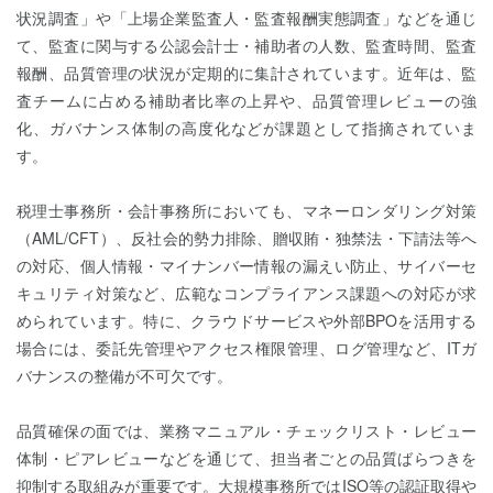
状況調査」や「上場企業監査人・監査報酬実態調査」などを通じ
て、監査に関与する公認会計士・補助者の人数、監査時間、監査
報酬、品質管理の状況が定期的に集計されています。近年は、監
査チームに占める補助者比率の上昇や、品質管理レビューの強
化、ガバナンス体制の高度化などが課題として指摘されていま
す。
税理士事務所・会計事務所においても、マネーロンダリング対策
（AML/CFT）、反社会的勢力排除、贈収賄・独禁法・下請法等へ
の対応、個人情報・マイナンバー情報の漏えい防止、サイバーセ
キュリティ対策など、広範なコンプライアンス課題への対応が求
められています。特に、クラウドサービスや外部BPOを活用する
場合には、委託先管理やアクセス権限管理、ログ管理など、ITガ
バナンスの整備が不可欠です。
品質確保の面では、業務マニュアル・チェックリスト・レビュー
体制・ピアレビューなどを通じて、担当者ごとの品質ばらつきを
抑制する取組みが重要です。大規模事務所ではISO等の認証取得や