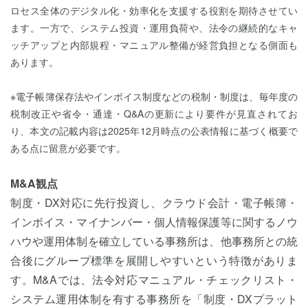
ロセス全体のデジタル化・効率化を支援する役割を期待させてい
ます。一方で、システム投資・運用負荷や、法令の継続的なキャ
ッチアップと内部規程・マニュアル整備が経営負担となる側面も
あります。
※電子帳簿保存法やインボイス制度などの税制・制度は、毎年度の
税制改正や省令・通達・Q&Aの更新により要件が見直されてお
り、本文の記載内容は2025年12月時点の公表情報に基づく概要で
ある点に留意が必要です。
M&A観点
制度・DX対応に先行投資し、クラウド会計・電子帳簿・
インボイス・マイナンバー・個人情報保護等に関するノウ
ハウや運用体制を確立している事務所は、他事務所との統
合後にグループ標準を展開しやすいという特徴がありま
す。M&Aでは、法令対応マニュアル・チェックリスト・
システム運用体制を有する事務所を「制度・DXプラット