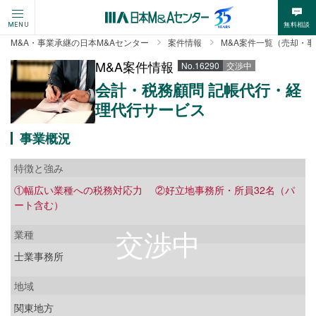
無料相談
MENU
M&A・事業承継の日本M&Aセンター
案件情報
M&A案件一覧（売却・
M&A案件情報
No.16290
交渉中
会計・税務顧問 記帳代行・経
理代行サービス
事業概況
特徴と強み
①幅広い業種への税務対応力 ②好立地事務所・所員32名（パ
ート含む）
業種
士業事務所
地域
関東地方