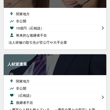
関東地方
非公開
10億円（応相談）
将来的な後継者不在
法人研修の取引先が官公庁や大手企業
人材派遣業
関東地方
非公開
（応相談）
後継者不在
・豊富な人材を抱えている。 ・優良企業との安定した取