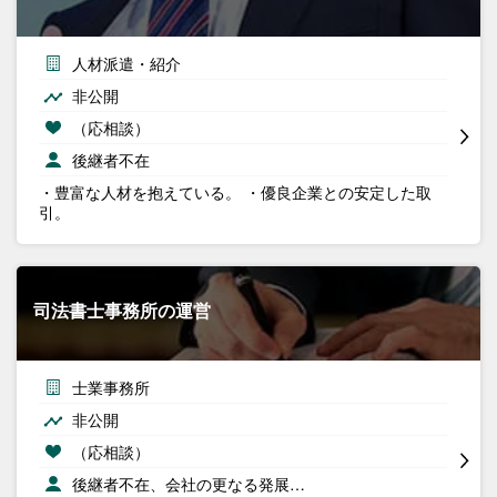
人材派遣・紹介
非公開
（応相談）
後継者不在
・豊富な人材を抱えている。 ・優良企業との安定した取
引。
司法書士事務所の運営
士業事務所
非公開
（応相談）
後継者不在、会社の更なる発展…