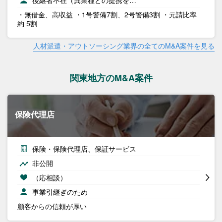
後継者不在（異業種との提携を…
・無借金、高収益 ・1号警備7割、2号警備3割 ・元請比率
約 5割
人材派遣・アウトソーシング業界の全てのM&A案件を見る
関東地方のM&A案件
保険代理店
保険・保険代理店、保証サービス
非公開
（応相談）
事業引継ぎのため
顧客からの信頼が厚い