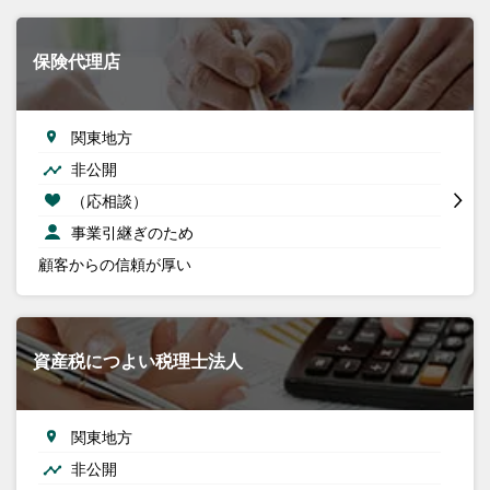
保険代理店
関東地方
非公開
（応相談）
事業引継ぎのため
顧客からの信頼が厚い
資産税につよい税理士法人
関東地方
非公開