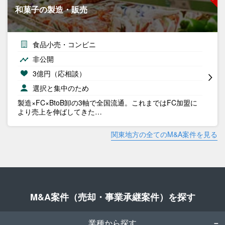
和菓子の製造・販売
食品小売・コンビニ
非公開
3億円（応相談）
選択と集中のため
製造×FC×BtoB卸の3軸で全国流通。これまではFC加盟に
より売上を伸ばしてきた…
関東地方の全てのM&A案件を見る
M&A案件（売却・事業承継案件）を探す
業種から探す