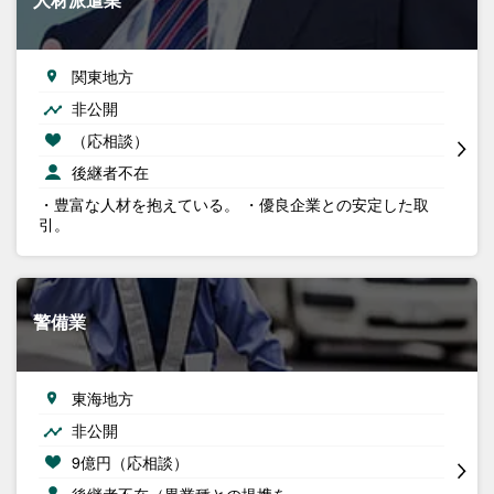
関東地方
非公開
（応相談）
後継者不在
・豊富な人材を抱えている。 ・優良企業との安定した取
引。
警備業
東海地方
非公開
9億円（応相談）