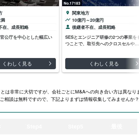
No.17183
関東地方
満
10億円～20億円
在、成長戦略
後継者不在、成長戦略
官公庁を中心とした幅広い
SESとエンジニア研修の2つの事業をも
つことで、取引先へのクロスセルや採
用において相乗効果が生じている
くわしく見る
くわしく見る
ことは非常に大切ですが、会社ごとにM&Aへの向き合い方は異なり
ご相談は無料ですので、下記よりまずは情報収集してみませんか