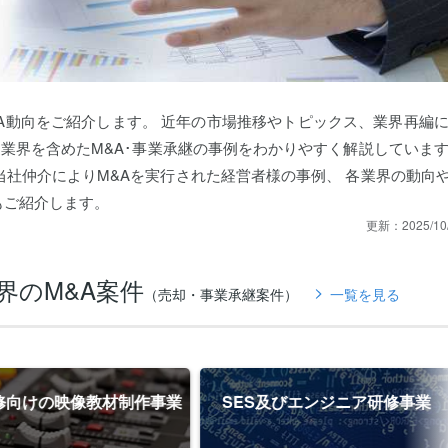
A動向をご紹介します。 近年の市場推移やトピックス、業界再編
業界を含めたM&A･事業承継の事例をわかりやすく解説していま
当社仲介によりM&Aを実行された経営者様の事例、 各業界の動向
もご紹介します。
更新：
2025/10
界の
M&A案件
（売却・事業承継案件）
一覧を見る
向けの映像教材制作事業
SES及びエンジニア研修事業