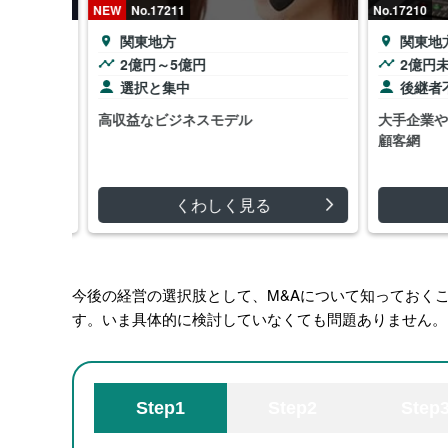
NEW
No.17211
No.17210
関東地方
関東地方
2億円～5億円
2億円未
選択と集中
後継者不
録スタッ
高収益なビジネスモデル
大手企業や
細かなサ
顧客網
の信頼が
くわしく見る
今後の経営の選択肢として、M&Aについて知っておく
す。いま具体的に検討していなくても問題ありません。