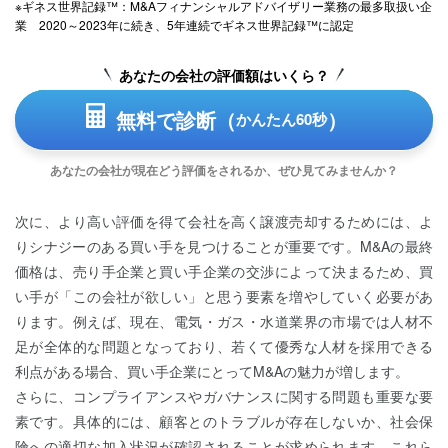
※ギネス世界記録™：M&Aフィナンシャルアドバイザリー業務の最多取扱い企
業 2020～2023年に続き、5年連続でギネス世界記録™に認定
あなたの会社の評価額はいくら？
無料で診断（
）
かんたん60秒
あなたの会社が現在どう評価をされるか、ぜひ見てみませんか？
次に、より高い評価を得て会社を高く譲渡売却するためには、よ
りシナジーのある買い手を見つけることが重要です。M&Aの最終
価格は、売り手企業と買い手企業の交渉によって決まるため、買
い手が「この会社が欲しい」と思う要素を増やしていく必要があ
ります。例えば、現在、電気・ガス・水道業界の市場では人材不
足が全体的な問題となっており、若くて優秀な人材を採用できる
利点がある場合、買い手企業にとってM&Aの魅力が増します。
さらに、コンプライアンスやガバナンスに関する問題も重要な要
素です。具体的には、顧客とのトラブルが存在しないか、社会保
険への適切な加入状況が確認されることが求められます。これら