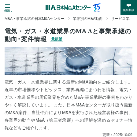
無料相談
MENU
M&A・事業承継の日本M&Aセンター
業界別のM&A動向
サービス業界の
電気・ガス・水道業界のM&Aと事業承継の
動向･案件情報
最新版
電気・ガス・水道業界に関する最新のM&A動向をご紹介します。
近年の市場推移やトピックス、業界再編にまつわる情報、電気・
ガス・水道業界の周辺業界を含めたM&A･事業承継の事例をわかり
やすく解説しています。 また、日本M&Aセンターが取り扱う最新
のM&A案件、当社仲介によりM&Aを実行された経営者様の事例、
各業界の動向やM&A（第三者承継）への理解を深めるセミナー情
報などもご紹介します。
更新：
2025/10/09