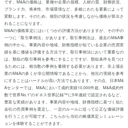
です。M&Aの価格は、業種や企業の規模、人材の質、財務状況、
ブランド力、将来性、市場環境など、多岐にわたる要素によって
変動します。そのため、個別の状況を考慮しながら価格が算出さ
れることになります。
M&Aの価格算定にはいくつかの評価方法がありますが、その中の
一つに「取引事例法」があります。取引事例法は、過去のM&A事
例の中から、事業内容や地域、財務指標が似ている企業の売買実
績を基に価値を評価する方法です。取引事例法において重要なの
は、類似の取引事例を参考にすることですが、類似条件を見つけ
るためには、相当数の事例を蓄積する必要があります。非上場企
業のM&Aの多くが非公開情報であることから、他社の実績を参考
にすることはハードルが高い方法でもあります。その点、日本M&
Aセンターでは、M&Aにおいて成約実績10,000件超、M&A成約件
数で世界No.1*のギネス世界記録™に5年連続で認定されるなど、
豊富な実績があります。事業内容や地域、財務指標に基づく似た
会社の売買事例を選定し、一定のルールに従って公正な価値評価
を行うことが可能です。こちらから当社の株価算定シミュレーシ
ョンを体験することができます。