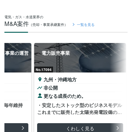
電気・ガス・水道業界の
M&A案件
（売却・事業承継案件）
一覧を見る
ガス事業の運営
電力販売事業
No.17094
九州・沖縄地方
非公開
更なる成長のため。
を毎年維持
・安定したストック型のビジネスモデル
これまでに販売した太陽光発電設備のメ
ンテナンス事業、及び、継続的に使用さ
れる電力の販売を行っており、安定した
くわしく見る