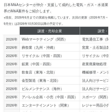
日本M&Aセンターが仲介・支援して成約した電気・ガス・水道業
界のM&A案件をご紹介します。
※現在、2026年6月までの実績を掲載しています。次回の更新（2026年7月～
9月分）は2026年10月30日以降の予定です。
譲渡・売却企業
譲受・買
2026年
Webマーケティング（関西）
電気通信工事（関
2026年
葬祭業（九州・沖縄）
窯業・土石製品製
2026年
リサイクル（中国・四国）
リサイクル（中国
2026年
鉱業（中国・四国）
産業廃棄物処理（
2026年
飲食店（東海・北陸）
機械修理・メンテ
2026年
金型製造（東海・北陸）
法人向けサービス
2026年
ビルメンテナンス（海外）
法人向けサービス
2026年
アパレル企画・小売（中国・四国）
スポーツ（関西）
2026年
エンターテインメント（関東）
レジャー用品小売