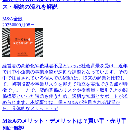
ス・契約の流れを解説
M&A全般
2025年09月08日
経営者の高齢化や後継者不足といった社会背景を受け、近年
では中小企業の事業承継が深刻な課題となっています。その
中で注目されている個人でのM&Aは、従来の起業と比較し
て、初期投資や事業リスクを抑えて独立を実現できる点が特
徴です。一方で、契約関係のリスクや従業員・取引先との関
係構築といった課題も伴うため、適切な知識とサポートが求
められます。本記事では、個人M&Aが注目される背景か
ら、具体的なメリット・デ
M&Aのメリット・デメリットは？買い手・売り手
別に解説