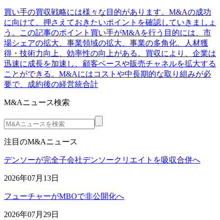
買い手の買収戦略には様々な目的があります。M&Aの成功
に向けて、押さえておきたいポイントを確認していきましょ
う。この記事のポイント買い手がM&Aを行う目的には、市
場シェアの拡大、事業領域の拡大、事業の多角化、人材獲
得・技術力向上、効率性の向上がある。買収により、企業は
迅速に成長を加速し、顧客ベースや販売チャネルを拡大する
ことができる。M&Aにはコストや中長期的な取り組みが必
要で、成約後の経営統合計
M&Aニュース検索
注目のM&Aニュース
デンソーが完全子会社デンソークリエイトを吸収合併へ
2026年07月13日
フューチャーがMBOで非公開化へ
2026年07月29日