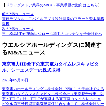
【
ドラッグストア業界のM&A・事業承継の動向はこちら
】
前のM&Aニュース
電通デジタル、モバイルアプリ設計開発のフラーと資本業務
提携
次のM&Aニュース
三井松島HDが感熱レジロール加工のコウナンを子会社化へ
ウエルシアホールディングスに関連す
るM&Aニュース
東京電力HD傘下の東京電力タイムレスキャピタ
ル、シーエスデーの株式取得
2025年05月08日
東京電力ホールディングス株式会社（9501）の子会社である
東京電力タイムレスキャピタル株式会社（東京都千代田、以
下：TTLC）は、TTLCが運営する東京電力タイムレスキャ
ピタル第三号投資事業有限責任組合を通じて、株式会社シー