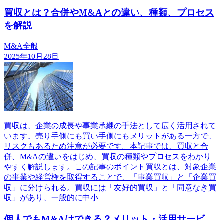
買収とは？合併やM&Aとの違い、種類、プロセス
を解説
M&A全般
2025年10月28日
買収は、企業の成長や事業承継の手法として広く活用されて
います。売り手側にも買い手側にもメリットがある一方で、
リスクもあるため注意が必要です。本記事では、買収と合
併、M&Aの違いをはじめ、買収の種類やプロセスをわかり
やすく解説します。この記事のポイント買収とは、対象企業
の事業や経営権を取得することで、「事業買収」と「企業買
収」に分けられる。買収には「友好的買収」と「同意なき買
収」があり、一般的に中小
個人でもM&Aはできる？メリット・活用サービ