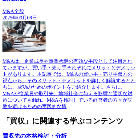
M&A全般
2025年09月08日
M&Aは、企業成長や事業承継の有効な手段として注目され
ていますが、買い手・売り手それぞれにメリットとデメリッ
トがあります。本記事では、M&Aの買い手・売り手双方の
視点から、そのメリット・デメリットを詳しく解説するとと
もに、成功のためのポイントをご紹介します。さらに、
M&Aが従業員や取引先、地域社会に与える影響と適切な対
策についても触れ、M&Aを検討している経営者の方々が失
敗を避けるための実践的な情
「買収」に関連する学ぶコンテンツ
買収先の本格検討・分析