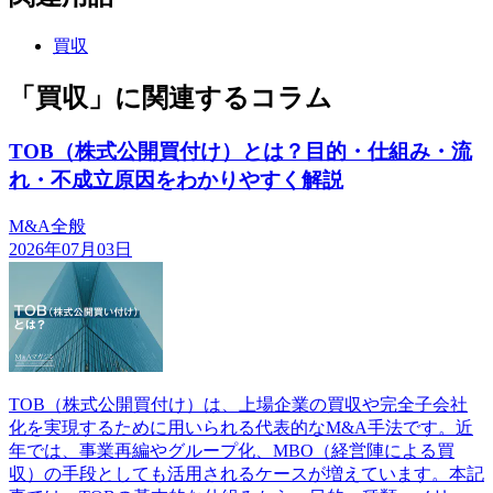
買収
「買収」に関連するコラム
TOB（株式公開買付け）とは？目的・仕組み・流
れ・不成立原因をわかりやすく解説
M&A全般
2026年07月03日
TOB（株式公開買付け）は、上場企業の買収や完全子会社
化を実現するために用いられる代表的なM&A手法です。近
年では、事業再編やグループ化、MBO（経営陣による買
収）の手段としても活用されるケースが増えています。本記