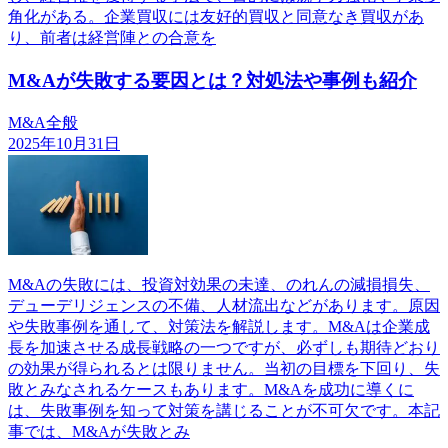
角化がある。企業買収には友好的買収と同意なき買収があ
り、前者は経営陣との合意を
M&Aが失敗する要因とは？対処法や事例も紹介
M&A全般
2025年10月31日
M&Aの失敗には、投資対効果の未達、のれんの減損損失、
デューデリジェンスの不備、人材流出などがあります。原因
や失敗事例を通して、対策法を解説します。M&Aは企業成
長を加速させる成長戦略の一つですが、必ずしも期待どおり
の効果が得られるとは限りません。当初の目標を下回り、失
敗とみなされるケースもあります。M&Aを成功に導くに
は、失敗事例を知って対策を講じることが不可欠です。本記
事では、M&Aが失敗とみ