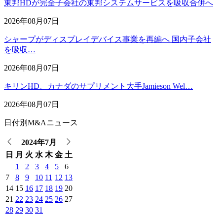
東邦HDが完全子会社の東邦システムサービスを吸収合併へ
2026年08月07日
シャープがディスプレイデバイス事業を再編へ 国内子会社
を吸収…
2026年08月07日
キリンHD、カナダのサプリメント大手Jamieson Wel…
2026年08月07日
日付別M&Aニュース
2024年7月
日
月
火
水
木
金
土
1
2
3
4
5
6
7
8
9
10
11
12
13
14
15
16
17
18
19
20
21
22
23
24
25
26
27
28
29
30
31