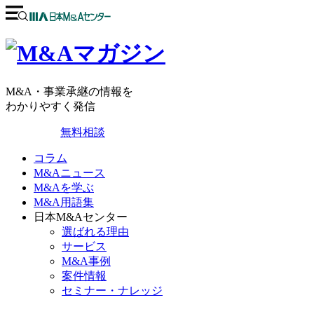
M&A・事業承継の情報を
わかりやすく発信
無料相談
コラム
M&Aニュース
M&Aを学ぶ
M&A用語集
日本M&Aセンター
選ばれる理由
サービス
M&A事例
案件情報
セミナー・ナレッジ