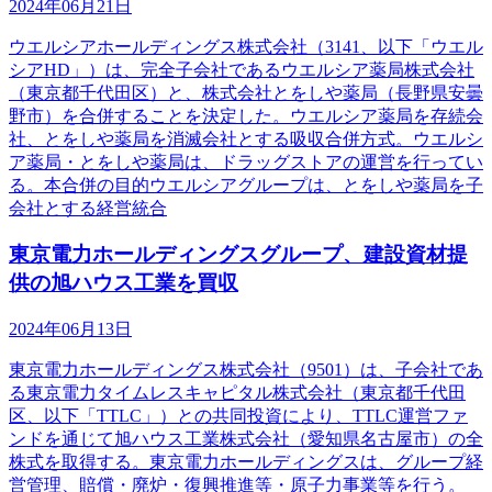
2024年06月21日
ウエルシアホールディングス株式会社（3141、以下「ウエル
シアHD」）は、完全子会社であるウエルシア薬局株式会社
（東京都千代田区）と、株式会社とをしや薬局（長野県安曇
野市）を合併することを決定した。ウエルシア薬局を存続会
社、とをしや薬局を消滅会社とする吸収合併方式。ウエルシ
ア薬局・とをしや薬局は、ドラッグストアの運営を行ってい
る。本合併の目的ウエルシアグループは、とをしや薬局を子
会社とする経営統合
東京電力ホールディングスグループ、建設資材提
供の旭ハウス工業を買収
2024年06月13日
東京電力ホールディングス株式会社（9501）は、子会社であ
る東京電力タイムレスキャピタル株式会社（東京都千代田
区、以下「TTLC」）との共同投資により、TTLC運営ファ
ンドを通じて旭ハウス工業株式会社（愛知県名古屋市）の全
株式を取得する。東京電力ホールディングスは、グループ経
営管理、賠償・廃炉・復興推進等・原子力事業等を行う。