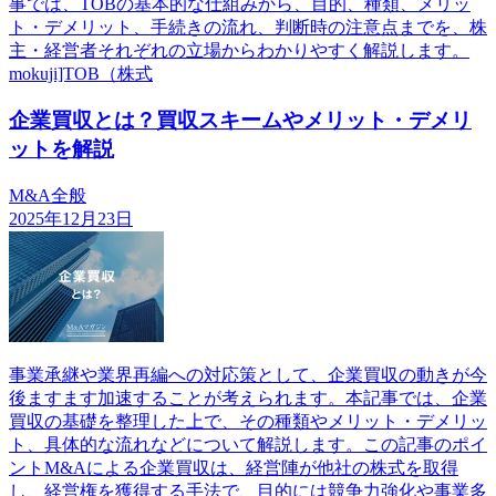
事では、TOBの基本的な仕組みから、目的、種類、メリッ
ト・デメリット、手続きの流れ、判断時の注意点までを、株
主・経営者それぞれの立場からわかりやすく解説します。
mokuji]TOB（株式
企業買収とは？買収スキームやメリット・デメリ
ットを解説
M&A全般
2025年12月23日
事業承継や業界再編への対応策として、企業買収の動きが今
後ますます加速することが考えられます。本記事では、企業
買収の基礎を整理した上で、その種類やメリット・デメリッ
ト、具体的な流れなどについて解説します。この記事のポイ
ントM&Aによる企業買収は、経営陣が他社の株式を取得
し、経営権を獲得する手法で、目的には競争力強化や事業多