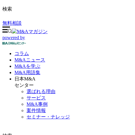
検索
無料相談
powered by
コラム
M&A
ニュース
M&Aを
学ぶ
M&A
用語集
日本M&A
センター
選ばれる理由
サービス
M&A事例
案件情報
セミナー・ナレッジ