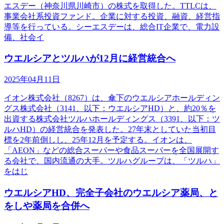
エスデー（神奈川県川崎市）の株式を取得した。TTLCは、
事業会社系投資ファンド。企業に対する投資、融資、経営指
導等を行っている。シーエスデーは、総合IT企業で、電力設
備、社会イ
ウエルシアとツルハが12月に経営統合へ
2025年04月11日
イオン株式会社（8267）は、傘下のウエルシアホールディン
グス株式会社（3141、以下：ウエルシアHD）と、約20％を
出資する株式会社ツルハホールディングス（3391、以下：ツ
ルハHD）の経営統合を発表した。27年末としていた当初目
標を2年前倒しし、25年12月を予定する。イオンは、
「AEON」などの総合スーパーや食品スーパーを全国展開す
る会社で、国内流通の大手。ツルハグループは、「ツルハ」
をはじ
ウエルシアHD、完全子会社のウエルシア薬局、と
をしや薬局を合併へ