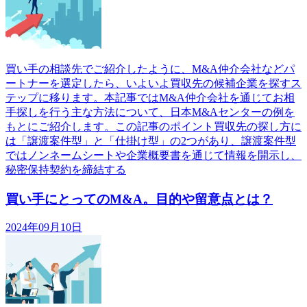
買い手の相談先でご紹介したように、M&A仲介会社などパ
ートナーを選定したら、いよいよ買収先の候補企業を探すス
テップに移ります。本記事ではM&A仲介会社を通じてお相
手探しを行う主な方法について、日本M&Aセンターの例を
もとにご紹介します。この記事のポイント買収先の探し方に
は「譲渡案件型」と「仕掛け型」の2つがあり、譲渡案件型
ではノンネームシートや企業概要書を通じて情報を開示し、
秘密保持契約を締結する
買い手にとってのM&A。目的や留意点とは？
2024年09月10日