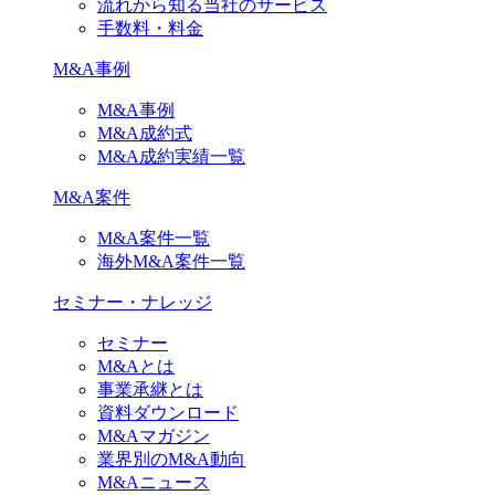
流れから知る当社のサービス
手数料・料金
M&A事例
M&A事例
M&A成約式
M&A成約実績一覧
M&A案件
M&A案件一覧
海外M&A案件一覧
セミナー・ナレッジ
セミナー
M&Aとは
事業承継とは
資料ダウンロード
M&Aマガジン
業界別のM&A動向
M&Aニュース