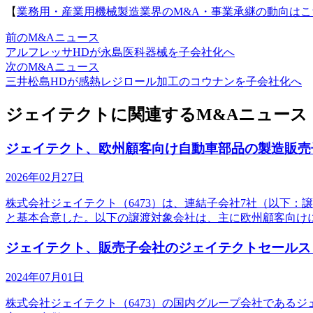
【
業務用・産業用機械製造業界のM&A・事業承継の動向はこ
前のM&Aニュース
アルフレッサHDが永島医科器械を子会社化へ
次のM&Aニュース
三井松島HDが感熱レジロール加工のコウナンを子会社化へ
ジェイテクトに関連するM&Aニュース
ジェイテクト、欧州顧客向け自動車部品の製造販売
2026年02月27日
株式会社ジェイテクト（6473）は、連結子会社7社（以下：譲渡対
と基本合意した。以下の譲渡対象会社は、主に欧州顧客向けに自動車部品
ジェイテクト、販売子会社のジェイテクトセールス
2024年07月01日
株式会社ジェイテクト（6473）の国内グループ会社であるジ