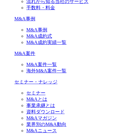
流れから知る当社のサービス
手数料・料金
M&A事例
M&A事例
M&A成約式
M&A成約実績一覧
M&A案件
M&A案件一覧
海外M&A案件一覧
セミナー・ナレッジ
セミナー
M&Aとは
事業承継とは
資料ダウンロード
M&Aマガジン
業界別のM&A動向
M&Aニュース