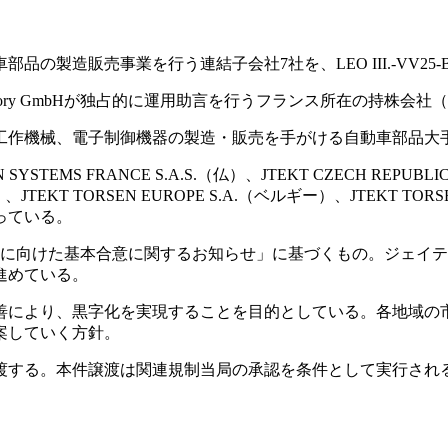
の製造販売事業を行う連結子会社7社を、LEO III.-VV25
ent Advisory GmbHが独占的に運用助言を行うフランス所在の持株会社
工作機械、電子制御機器の製造・販売を手がける自動車部品大
YSTEMS FRANCE S.A.S.（仏）、JTEKT CZECH REPUBLIC
、JTEKT TORSEN EUROPE S.A.（ベルギー）、JTEKT TO
っている。
渡に向けた基本合意に関するお知らせ」に基づくもの。ジェイテク
進めている。
善により、黒字化を実現することを目的としている。各地域の
案していく方針。
渡する。本件譲渡は関連規制当局の承認を条件として実行され