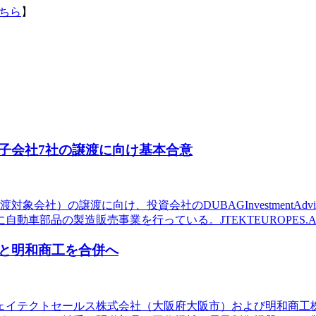
ちら
】
子会社7社の譲渡に向け基本合意
象会社）の譲渡に向け、投資会社のDUBAGInvestmentAdv
の製造販売事業を行っている。JTEKTEUROPES.A.S.（フラン
と明和商工を合併へ
ェイテクトセールス株式会社（大阪府大阪市）および明和商工株式