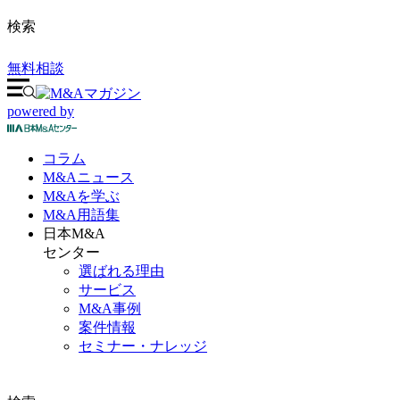
検索
無料相談
powered by
コラム
M&A
ニュース
M&Aを
学ぶ
M&A
用語集
日本M&A
センター
選ばれる理由
サービス
M&A事例
案件情報
セミナー・ナレッジ