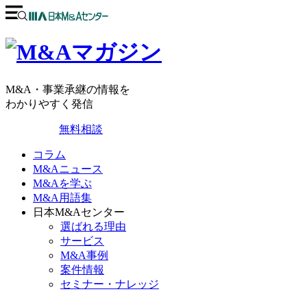
M&A・事業承継の情報を
わかりやすく発信
無料相談
コラム
M&Aニュース
M&Aを学ぶ
M&A用語集
日本M&Aセンター
選ばれる理由
サービス
M&A事例
案件情報
セミナー・ナレッジ