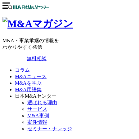
M&A・事業承継の情報を
わかりやすく発信
無料相談
コラム
M&Aニュース
M&Aを学ぶ
M&A用語集
日本M&Aセンター
選ばれる理由
サービス
M&A事例
案件情報
セミナー・ナレッジ