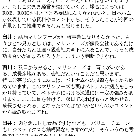
ーナーであるとは言えない、と考えたのではないでしょう
か。もしこのまま経営を続けていくと、場合によっては
ROE、ROICを引き下げる要因になりかねないと。日本ハム
が公表している資料やコメントから、そうしたことが今回の
背景として推測できるなぁと感じました。
臼井：
結局マリンフーズが中核事業になりえなかった。も
うひとつ見方としては、マリンフーズが優良会社であるだけ
に、自分たちとは違う親会社の傘下に入ることで、もっと成
功度合いが高まるだろうと。こういう判断ですかね。
西川：
双日からみると、マリンフーズは「育てがいがあ
る、成長余地がある」会社だということだと思います。
特にご存じのように双日は、ベトナムへの投資を早くから始
めています。このマリンフーズも実はベトナムに拠点をしっ
かり持っていて、ベトナムにおける流通には一定の強みがあ
ります。ここに目を付けて、双日であればもっと活かせる、
成長させられる、となったのではないかというのがコメント
から読み取れますね。
臼井：
肉と魚…同じ食品ですけれども、バリューチェーン
もロジスティクスも結構異なりますのでね、そういうのも背
景の1つにあったのかもしれません。