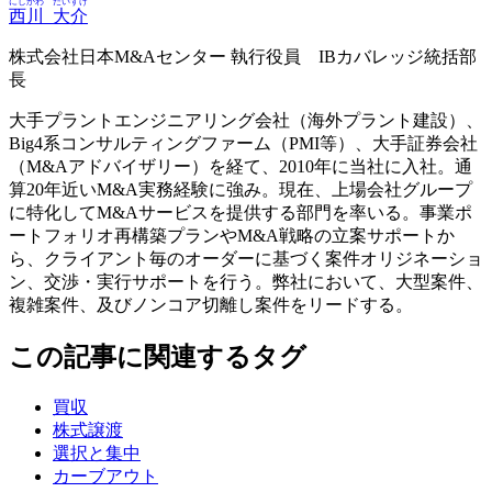
にしかわ
だいすけ
西川
大介
株式会社日本M&Aセンター 執行役員 IBカバレッジ統括部
長
大手プラントエンジニアリング会社（海外プラント建設）、
Big4系コンサルティングファーム（PMI等）、大手証券会社
（M&Aアドバイザリー）を経て、2010年に当社に入社。通
算20年近いM&A実務経験に強み。現在、上場会社グループ
に特化してM&Aサービスを提供する部門を率いる。事業ポ
ートフォリオ再構築プランやM&A戦略の立案サポートか
ら、クライアント毎のオーダーに基づく案件オリジネーショ
ン、交渉・実行サポートを行う。弊社において、大型案件、
複雑案件、及びノンコア切離し案件をリードする。
この記事に関連するタグ
買収
株式譲渡
選択と集中
カーブアウト