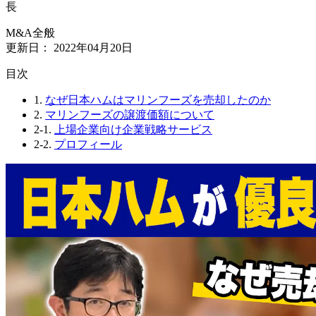
長
M&A全般
更新日：
2022年04月20日
⽬次
1.
なぜ日本ハムはマリンフーズを売却したのか
2.
マリンフーズの譲渡価額について
2-1.
上場企業向け企業戦略サービス
2-2.
プロフィール