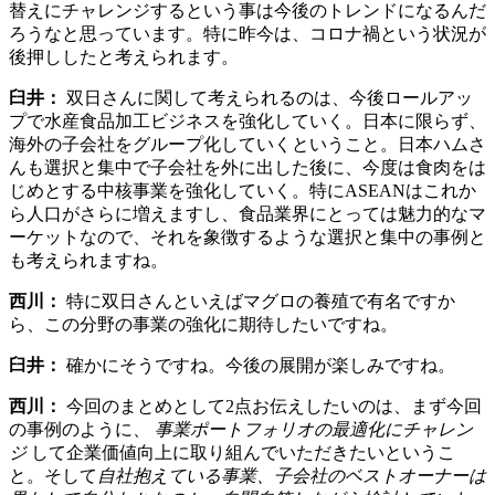
替えにチャレンジするという事は今後のトレンドになるんだ
ろうなと思っています。特に昨今は、コロナ禍という状況が
後押ししたと考えられます。
臼井：
双日さんに関して考えられるのは、今後ロールアッ
プで水産食品加工ビジネスを強化していく。日本に限らず、
海外の子会社をグループ化していくということ。日本ハムさ
んも選択と集中で子会社を外に出した後に、今度は食肉をは
じめとする中核事業を強化していく。特にASEANはこれか
ら人口がさらに増えますし、食品業界にとっては魅力的なマ
ーケットなので、それを象徴するような選択と集中の事例と
も考えられますね。
西川：
特に双日さんといえばマグロの養殖で有名ですか
ら、この分野の事業の強化に期待したいですね。
臼井：
確かにそうですね。今後の展開が楽しみですね。
西川：
今回のまとめとして2点お伝えしたいのは、まず今回
の事例のように、
事業ポートフォリオの最適化にチャレン
ジ
して企業価値向上に取り組んでいただきたいというこ
と。そして
自社抱えている事業、子会社のベストオーナーは