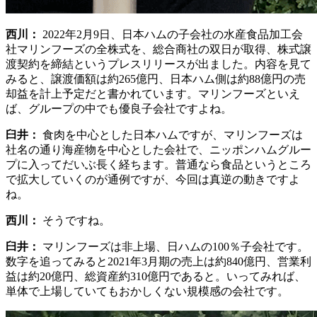
西川：
2022年2月9日、日本ハムの子会社の水産食品加工会
社マリンフーズの全株式を、総合商社の双日が取得、株式譲
渡契約を締結というプレスリリースが出ました。内容を見て
みると、譲渡価額は約265億円、日本ハム側は約88億円の売
却益を計上予定だと書かれています。マリンフーズといえ
ば、グループの中でも優良子会社ですよね。
臼井：
食肉を中心とした日本ハムですが、マリンフーズは
社名の通り海産物を中心とした会社で、ニッポンハムグルー
プに入ってだいぶ長く経ちます。普通なら食品というところ
で拡大していくのが通例ですが、今回は真逆の動きですよ
ね。
西川：
そうですね。
臼井：
マリンフーズは非上場、日ハムの100％子会社です。
数字を追ってみると2021年3月期の売上は約840億円、営業利
益は約20億円、総資産約310億円であると。いってみれば、
単体で上場していてもおかしくない規模感の会社です。