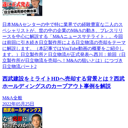
日本M&Aセンターの中で特に業界での経験豊富な二人のス
ペシャリストが、世の中の企業のM&Aの動き、プレスリリ
ースを中心に解説する「M&Aニュースサテライト」。今回
は前回に引き続き日立製作所による日立物流の売却をテーマ
に解説します。（本記事ではYouTube動画の概要をご紹介し
ます。）日立製作所と日立物流が正式発表へ西川：前回（日
立製作所が日立物流を売却へ！M&Aの狙いとは）につづき
日立物流パート2
西武建設をミライトHDへ売却する背景とは？西武
ホールディングスのカーブアウト事例を解説
M&A全般
2022年05月25日