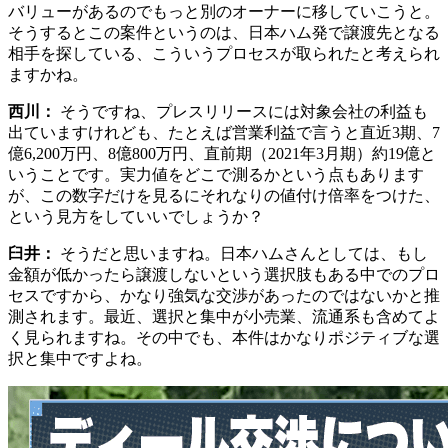
バリューがあるのでもっと別のオーナーに移していこうと。
そうするとこの案件というのは、日本ハム発で譲渡先となる
相手を探している、こういうプロセスが取られたと考えられ
ますかね。
西川：
そうですね、プレスリリースには対象会社の利益も
出ていますけれども、たとえば営業利益で言うと直近3期、7
億6,200万円、8億800万円、直前期（2021年3月期）約19億と
いうことです。実力値をどこで測るかという点もあります
が、この数字だけを見るにそれなりの値付け倍率をつけた、
という見方をしていいでしょうか？
臼井：
そうだと思いますね。日本ハムさんとしては、もし
金額が低かったら譲渡しないという選択肢もある中でのプロ
セスですから、かなり強気な交渉があったのではないかと推
測されます。最近、選択と集中が小売業、流通系も含めてよ
く見られますね。その中でも、本件はかなりポジティブな選
択と集中ですよね。