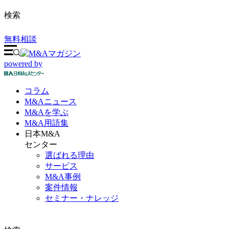
検索
無料相談
powered by
コラム
M&A
ニュース
M&Aを
学ぶ
M&A
用語集
日本M&A
センター
選ばれる理由
サービス
M&A事例
案件情報
セミナー・ナレッジ