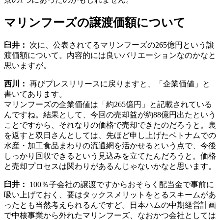
マリンフーズの譲渡価額について
臼井：
次に、公表されてるマリンフーズの265億円という譲
渡価額について。内容的には良いバリエーションなのかなと
思いますが。
西川：
再びプレスリリースに戻りますと、「企業価値」と
書いてあります。
マリンフーズの企業価値は「約265億円」と記載されている
んですね。結果として、今回の売却益が約88億円出たという
ことですから、それなりの価格で売却できたのだろうと。裏
を返すと双日さんとしては、先ほど申し上げたベトナムでの
水産・加工食品まわりの流通網を活かせるという点で、今後
しっかり回収できるという見込みを立てたんだろうと。価格
と売却プロセスは関わりがあるんじゃないかなと思います。
臼井：
100％子会社の譲渡ですからおそらく配当金で事前に
吸い上げておく、要はタックスメリットをとるスキームがあ
ったとも当然考えられるんですど。日本ハムの中期経営計画
で中核事業から外れたマリンフーズ、なおかつ会社としては