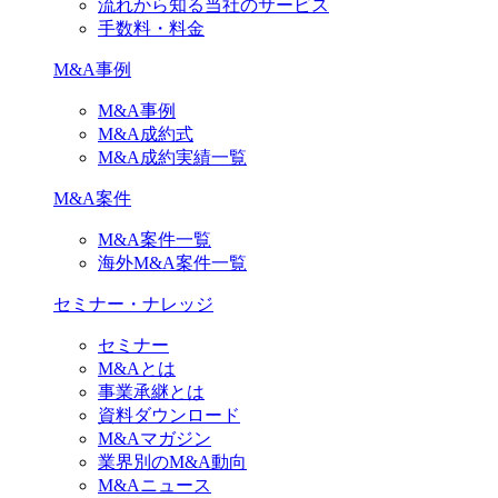
流れから知る当社のサービス
手数料・料金
M&A事例
M&A事例
M&A成約式
M&A成約実績一覧
M&A案件
M&A案件一覧
海外M&A案件一覧
セミナー・ナレッジ
セミナー
M&Aとは
事業承継とは
資料ダウンロード
M&Aマガジン
業界別のM&A動向
M&Aニュース