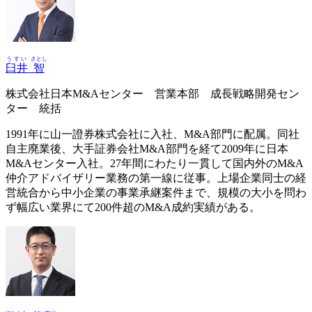
うすい
さとし
臼井
智
株式会社日本M&Aセンター 営業本部 成長戦略開発セン
ター 統括
1991年に山一證券株式会社に入社、M&A部門に配属。同社
自主廃業後、大手証券会社M&A部門を経て2009年に日本
M&Aセンター入社。27年間にわたり一貫して国内外のM&A
仲介アドバイザリー業務の第一線に従事。上場企業同士の経
営統合から中小企業の事業承継案件まで、規模の大小を問わ
ず幅広い業界にて200件超のM&A成約実績がある。