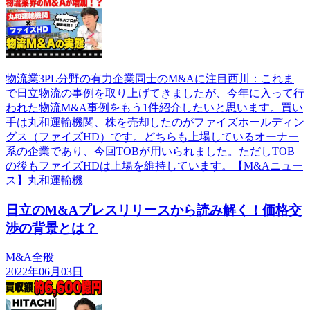
物流業3PL分野の有力企業同士のM&Aに注目西川：これま
で日立物流の事例を取り上げてきましたが、今年に入って行
われた物流M&A事例をもう1件紹介したいと思います。買い
手は丸和運輸機関、株を売却したのがファイズホールディン
グス（ファイズHD）です。どちらも上場しているオーナー
系の企業であり、今回TOBが用いられました。ただしTOB
の後もファイズHDは上場を維持しています。【M&Aニュー
ス】丸和運輸機
日立のM&Aプレスリリースから読み解く！価格交
渉の背景とは？
M&A全般
2022年06月03日