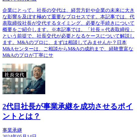
企業にとって、社長の交代は、経営方針や企業の未来に大き
な影響を及ぼす極めて重要なプロセスです。本記事では、代
表取締役社長が交代するタイミング、必要な手続きについて
概要をご紹介します。※本記事では、「社長＝代表取締役」
という前提で、社長交代が必要となるケースについて解説し
ます。M&Aのプロに、まずは相談してみませんか？日本
M&Aセンターは、ご相談からM&Aの成約まで、経験豊富な
M&Aのプロが丁寧にサ
2代目社長が事業承継を成功させるポイ
ントとは？
事業承継
2024年05月14日