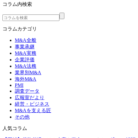
コラム内検索
コラムカテゴリ
M&A全般
事業承継
M&A実務
企業評価
M&A法務
業界別M&A
海外M&A
PMI
調査データ
広報室だより
経営・ビジネス
M&Aを支える匠
その他
人気コラム