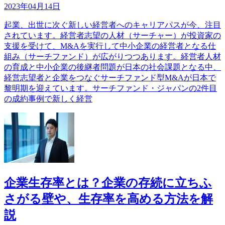
2023年04月14日
起業、出世に次ぐ新しい経営者へのキャリアパスが今、注目
されています。経営者志望の人材（サーチャー）が投資家の
支援を受けて、M&Aを実行して中小企業の経営者となる仕
組み（サーチファンド）が広がりつつあります。経営者人材
の育成と中小企業の後継者問題が日本の社会課題となる中、
経営志望者と企業をつなぐサーチファンド型M&Aが日本で
黎明期を迎えています。サーチファンド・ジャパンの2件目
の成約事例で新しく経営
企業生存率とは？企業の存続に立ちふ
さがる壁や、生存率を高める方法を解
説