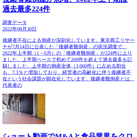
過去最多224件
調査データ
2022年08月30日
後継者不在による倒産が深刻化しています。東京商工リサー
チが7月14日に公表した「後継者難倒産」の状況調査で、
2022年上半期（1－6月）の「後継者難倒産」が224件に上り
ました。上半期ペースで初めて200件を超えて過去最多を記
録しました。上半期の倒産全体（3,060件）に占める割合
も、7.3％と増加しており、経営者の高齢化に伴う後継者不
在という社会課題が顕在化しています。後継者難倒産とは、
代表者の
ショート動画でM&Aと食品業界をクロ