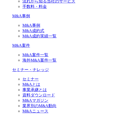
流れから知る当社のサービス
手数料・料金
M&A事例
M&A事例
M&A成約式
M&A成約実績一覧
M&A案件
M&A案件一覧
海外M&A案件一覧
セミナー・ナレッジ
セミナー
M&Aとは
事業承継とは
資料ダウンロード
M&Aマガジン
業界別のM&A動向
M&Aニュース