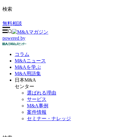
検索
無料相談
powered by
コラム
M&A
ニュース
M&Aを
学ぶ
M&A
用語集
日本M&A
センター
選ばれる理由
サービス
M&A事例
案件情報
セミナー・ナレッジ