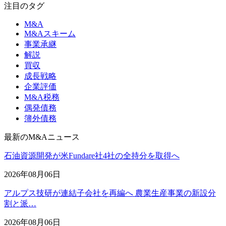
注目のタグ
M&A
M&Aスキーム
事業承継
解説
買収
成長戦略
企業評価
M&A税務
偶発債務
簿外債務
最新のM&Aニュース
石油資源開発が米Fundare社4社の全持分を取得へ
2026年08月06日
アルプス技研が連結子会社を再編へ 農業生産事業の新設分
割と派…
2026年08月06日