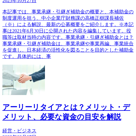
2023年10月27日
本記事では、事業承継・引継ぎ補助金の概要と、本補助金の
制度運用を担う、中小企業庁財務課の高橋正樹課長補佐
（※）による解説、最新の公募概要をご紹介します。※本記
事は2021年6月30日に公開された内容を編集しています。役
職等は取材当時の内容です。事業承継・引継ぎ補助金とは？
事業承継・引継ぎ補助金は、事業承継や事業再編、事業統合
を促進し、日本経済の活性化を図ることを目的とした補助金
です。具体的には、事
アーリーリタイアとは？メリット・デ
メリット、必要な資金の目安を解説
経営・ビジネス