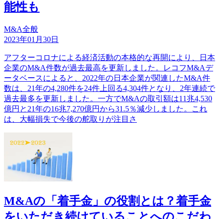
能性も
M&A全般
2023年01月30日
アフターコロナによる経済活動の本格的な再開により、日本
企業のM&A件数が過去最高を更新しました。レコフM&Aデ
ータベースによると、2022年の日本企業が関連したM&A件
数は、21年の4,280件を24件上回る4,304件となり、2年連続で
過去最多を更新しました。一方でM&Aの取引額は11兆4,530
億円と21年の16兆7,270億円から31.5％減少しました。これ
は、大幅損失で今後の舵取りが注目さ
M&Aの「着手金」の役割とは？着手金
をいただき続けていることへのこだわ