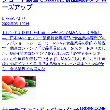
ーズアップ
広報室だより
2022年08月02日
トレンドを反映した動画コンテンツでM&Aをより身近に
―。日本M&Aセンター業種特化事業部の食品業界専門グル
ープがショートムービーで、M&Aと食品業界の動向を解説
する動画コンテンツ「食品業界M&A」をスタートさせまし
た。約3分間のコンテンツをYouTubeの「経営者チャンネ
ル」から毎週配信していきます。M&Aにおける「お相手選
び」のポイントや期待できる効果といった基本的な内容か
ら、食品業界でも盛んな