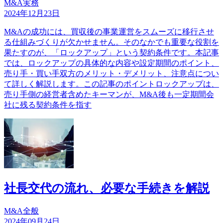
M&A実務
2024年12月23日
M&Aの成功には、買収後の事業運営をスムーズに移行させ
る仕組みづくりが欠かせません。そのなかでも重要な役割を
果たすのが、「ロックアップ」という契約条件です。本記事
では、ロックアップの具体的な内容や設定期間のポイント、
売り手・買い手双方のメリット・デメリット、注意点につい
て詳しく解説します。この記事のポイントロックアップは、
売り手側の経営者含めたキーマンが、M&A後も一定期間会
社に残る契約条件を指す
社長交代の流れ、必要な手続きを解説
M&A全般
2024年09月24日