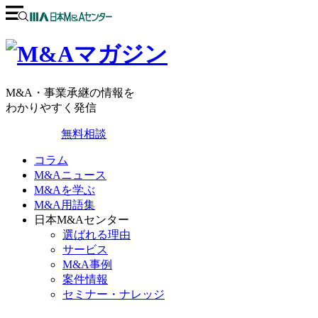
M&A・事業承継の情報を
わかりやすく発信
無料相談
コラム
M&Aニュース
M&Aを学ぶ
M&A用語集
日本M&Aセンター
選ばれる理由
サービス
M&A事例
案件情報
セミナー・ナレッジ