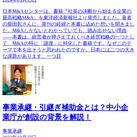
日本M&Aセンターは、書籍『社長の決断から始まる企業の
最高戦略M&A』を東洋経済新報社より発売しました。著者
の柴田彰さんに、発刊の経緯と本書に込めた想いを聞きまし
た。M&Aしかないとわかっていても、踏み出せない理由
――本書は、経営者が押さえておくべき経営戦略の一つとし
て、M&Aの特に「譲渡」に特化した書籍です。なぜこのテ
ーマで本を出そうと思われたのですか。日本には二つの大き
な課題があります。一つ目
事業承継・引継ぎ補助金とは？中小企
業庁が創設の背景を解説！
事業承継