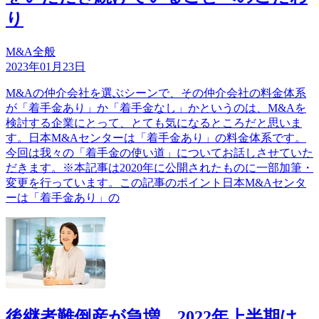
り
M&A全般
2023年01月23日
M&Aの仲介会社を選ぶシーンで、その仲介会社の料金体系
が「着手金あり」か「着手金なし」かというのは、M&Aを
検討する企業にとって、とても気になるところだと思いま
す。日本M&Aセンターは「着手金あり」の料金体系です。
今回は我々の「着手金の使い道」についてお話しさせていた
だきます。※本記事は2020年に公開されたものに一部加筆・
変更を行っています。この記事のポイント日本M&Aセンタ
ーは「着手金あり」の
後継者難倒産が急増、2022年上半期は