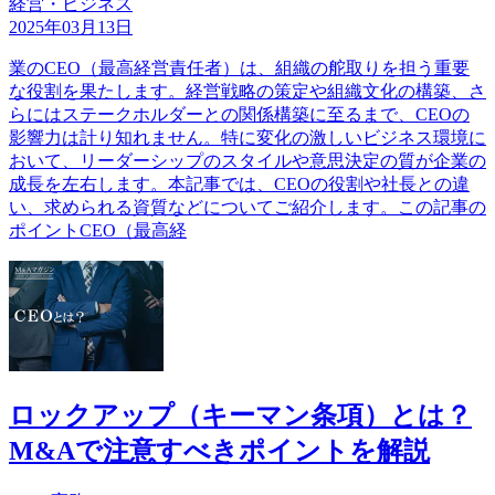
経営・ビジネス
2025年03月13日
業のCEO（最高経営責任者）は、組織の舵取りを担う重要
な役割を果たします。経営戦略の策定や組織文化の構築、さ
らにはステークホルダーとの関係構築に至るまで、CEOの
影響力は計り知れません。特に変化の激しいビジネス環境に
おいて、リーダーシップのスタイルや意思決定の質が企業の
成長を左右します。本記事では、CEOの役割や社長との違
い、求められる資質などについてご紹介します。この記事の
ポイントCEO（最高経
ロックアップ（キーマン条項）とは？
M&Aで注意すべきポイントを解説