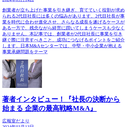
創業者が立ち上げた事業を引き継ぎ、育てていく役割が求め
られる2代目社長には多くの悩みがあります。2代目社長が事
業を時代に合わせ進化させ、さらなる成長を遂げるケースが
ある一方で、残念ながら経営に躓いてしまうケースも少なく
ありません。本記事では、創業者が2代目社長に事業を引き
継ぐ際に注意すべきこと、成功につなげるポイントをご紹介
します。日本M&Aセンターでは、中堅・中小企業が抱える
事業承継問題をテーマ
著者インタビュー！『社長の決断から
始まる 企業の最高戦略M&A』
広報室だより
2024年03月13日