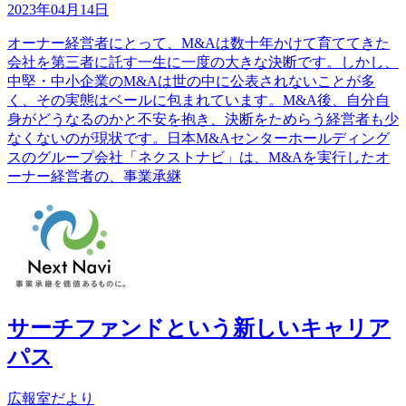
2023年04月14日
オーナー経営者にとって、M&Aは数十年かけて育ててきた
会社を第三者に託す一生に一度の大きな決断です。しかし、
中堅・中小企業のM&Aは世の中に公表されないことが多
く、その実態はベールに包まれています。M&A後、自分自
身がどうなるのかと不安を抱き、決断をためらう経営者も少
なくないのが現状です。日本M&Aセンターホールディング
スのグループ会社「ネクストナビ」は、M&Aを実行したオ
ーナー経営者の、事業承継
サーチファンドという新しいキャリア
パス
広報室だより