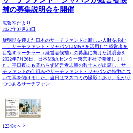
サーチファンド・ジャパンが経営者候
補の募集説明会を開催
広報室だより
2022年07月28日
黎明期を迎えた日本のサーチファンドに新しい人財を求む
―。サーチファンド・ジャパンはM&Aを活用して経営者を
目指すサーチャー（経営者候補）の募集に向けた説明会を
2022年7月26日、日本M&Aセンター東京本社で開催しまし
た。平日夜にも関わらず経営者志望の数十人が出席し、サー
チファンドの仕組みやサーチファンド・ジャパンの特徴につ
いて耳を傾けました。当日はマスコミの撮影もあり、広がり
つつあるサーチファン
1
2
3
4
次へ