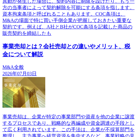
異動が発生した場合に、契約内容に制限を設けたり、もう一
方の当事者によって契約解除を可能にする条項を指します。
資本拘束条項と呼ばれることもあります。COC条項は、
M&Aの場面で特に買い手側企業が把握しておきたい重要な
契約です。例えば、A社とB社がCOC条項を記載した商品の
販売契約を締結したも
事業売却とは？会社売却との違いやメリット、税
金について解説
M&A全般
2026年07月03日
事業売却は、企業が特定の事業部門や資産を他の企業に譲渡
するプロセスであり、戦略的な再編成や資金調達の手段とし
て広く利用されています。この手法は、企業が不採算部門を
整理し、主力事業へ経営資源を集中するなど、事業戦略の見