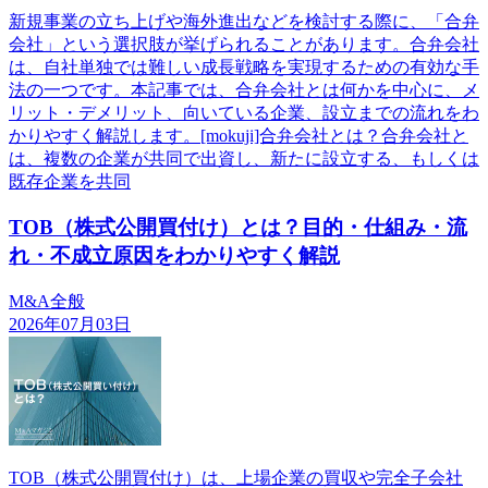
新規事業の立ち上げや海外進出などを検討する際に、「合弁
会社」という選択肢が挙げられることがあります。合弁会社
は、自社単独では難しい成長戦略を実現するための有効な手
法の一つです。本記事では、合弁会社とは何かを中心に、メ
リット・デメリット、向いている企業、設立までの流れをわ
かりやすく解説します。[mokuji]合弁会社とは？合弁会社と
は、複数の企業が共同で出資し、新たに設立する、もしくは
既存企業を共同
TOB（株式公開買付け）とは？目的・仕組み・流
れ・不成立原因をわかりやすく解説
M&A全般
2026年07月03日
TOB（株式公開買付け）は、上場企業の買収や完全子会社