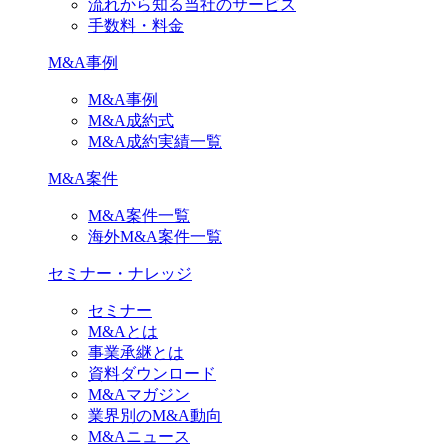
流れから知る当社のサービス
手数料・料金
M&A事例
M&A事例
M&A成約式
M&A成約実績一覧
M&A案件
M&A案件一覧
海外M&A案件一覧
セミナー・ナレッジ
セミナー
M&Aとは
事業承継とは
資料ダウンロード
M&Aマガジン
業界別のM&A動向
M&Aニュース