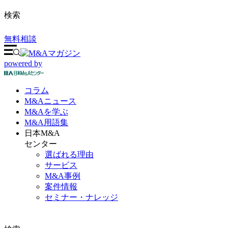
検索
無料相談
powered by
コラム
M&A
ニュース
M&Aを
学ぶ
M&A
用語集
日本M&A
センター
選ばれる理由
サービス
M&A事例
案件情報
セミナー・ナレッジ