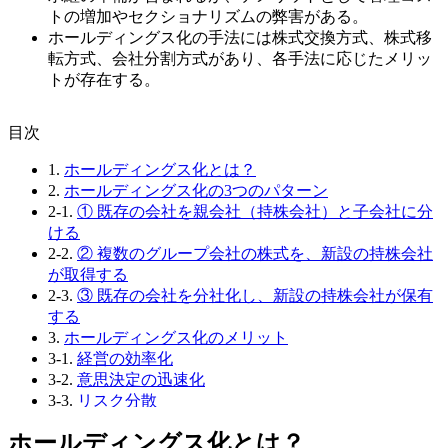
トの増加やセクショナリズムの弊害がある。
ホールディングス化の手法には株式交換方式、株式移
転方式、会社分割方式があり、各手法に応じたメリッ
トが存在する。
⽬次
1.
ホールディングス化とは？
2.
ホールディングス化の3つのパターン
2-1.
① 既存の会社を親会社（持株会社）と子会社に分
ける
2-2.
② 複数のグループ会社の株式を、新設の持株会社
が取得する
2-3.
③ 既存の会社を分社化し、新設の持株会社が保有
する
3.
ホールディングス化のメリット
3-1.
経営の効率化
3-2.
意思決定の迅速化
3-3.
リスク分散
3-4.
分散した株式の集約
ホールディングス化とは？
3-5.
M&A・事業承継の準備