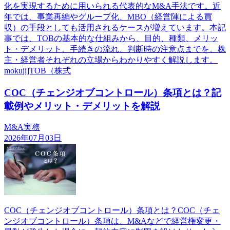
化を実現するために用いられる代表的なM&A手法です。近
年では、事業再編やグループ化、MBO（経営陣による買
収）の手段としても活用されるケースが増えています。本記
事では、TOBの基本的な仕組みから、目的、種類、メリッ
ト・デメリット、手続きの流れ、判断時の注意点までを、株
主・経営者それぞれの立場からわかりやすく解説します。
mokuji]TOB（株式
COC（チェンジオブコントロール）条項とは？記
載例やメリット・デメリットを解説
M&A実務
2026年07月03日
COC（チェンジオブコントロール）条項とは？COC（チェ
ンジオブコントロール）条項は、M&Aなどで経営権変更・