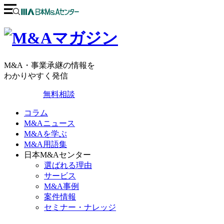
M&A・事業承継の情報を
わかりやすく発信
無料相談
コラム
M&Aニュース
M&Aを学ぶ
M&A用語集
日本M&Aセンター
選ばれる理由
サービス
M&A事例
案件情報
セミナー・ナレッジ