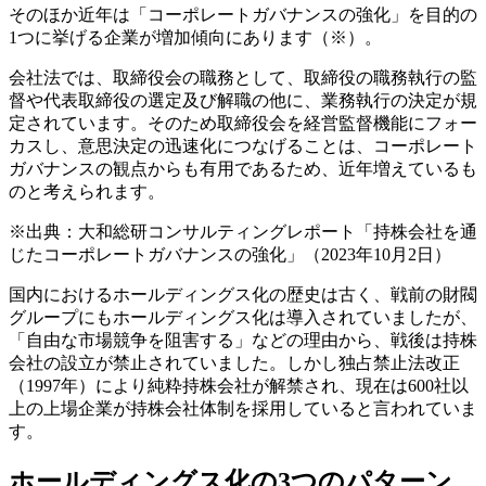
そのほか近年は「コーポレートガバナンスの強化」を目的の
1つに挙げる企業が増加傾向にあります（※）。
会社法では、取締役会の職務として、取締役の職務執行の監
督や代表取締役の選定及び解職の他に、業務執行の決定が規
定されています。そのため取締役会を経営監督機能にフォー
カスし、意思決定の迅速化につなげることは、コーポレート
ガバナンスの観点からも有用であるため、近年増えているも
のと考えられます。
※出典：大和総研コンサルティングレポート「持株会社を通
じたコーポレートガバナンスの強化」（2023年10月2日）
国内におけるホールディングス化の歴史は古く、戦前の財閥
グループにもホールディングス化は導入されていましたが、
「自由な市場競争を阻害する」などの理由から、戦後は持株
会社の設立が禁止されていました。しかし独占禁止法改正
（1997年）により純粋持株会社が解禁され、現在は600社以
上の上場企業が持株会社体制を採用していると言われていま
す。
ホールディングス化の3つのパターン