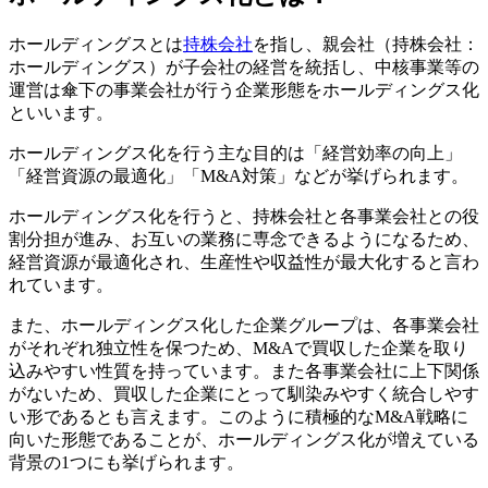
4.
ホールディングス化のデメリット・リスク
4-1.
管理コストの増加
ホールディングスとは
持株会社
を指し、親会社（持株会社：
4-2.
求心力の低下
ホールディングス）が子会社の経営を統括し、中核事業等の
4-3.
セクショナリズムの弊害
運営は傘下の事業会社が行う企業形態をホールディングス化
5.
ホールディングス化の事例
といいます。
5-1.
群馬銀行と第四北越フィナンシャルグループの事
ホールディングス化を行う主な目的は「経営効率の向上」
例（2026年）
「経営資源の最適化」「M&A対策」などが挙げられます。
5-2.
凸版印刷の事例（2023年）
5-3.
パナソニックの事例（2022年）
ホールディングス化を行うと、持株会社と各事業会社との役
6.
終わりに
割分担が進み、お互いの業務に専念できるようになるため、
6-1.
著者
経営資源が最適化され、生産性や収益性が最大化すると言わ
れています。
また、ホールディングス化した企業グループは、各事業会社
がそれぞれ独立性を保つため、M&Aで買収した企業を取り
込みやすい性質を持っています。また各事業会社に上下関係
がないため、買収した企業にとって馴染みやすく統合しやす
い形であるとも言えます。このように積極的なM&A戦略に
向いた形態であることが、ホールディングス化が増えている
背景の1つにも挙げられます。