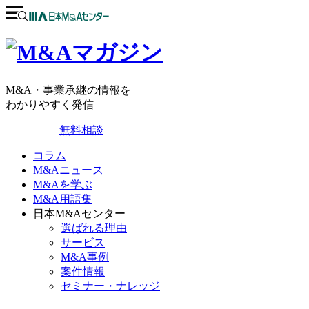
M&A・事業承継の情報を
わかりやすく発信
無料相談
コラム
M&Aニュース
M&Aを学ぶ
M&A用語集
日本M&Aセンター
選ばれる理由
サービス
M&A事例
案件情報
セミナー・ナレッジ