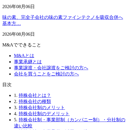
2026年08月06日
味の素、完全子会社の味の素ファインテクノを吸収合併へ
基本方…
2026年08月06日
M&Aでできること
M&Aとは
事業承継とは
事業譲渡・会社譲渡をご検討の方へ
会社を買うことをご検討の方へ
⽬次
1.
持株会社とは？
2.
持株会社の種類
3.
持株会社制のメリット
4.
持株会社制のデメリット
5.
持株会社制・事業部制（カンパニー制）・分社制の
違い比較