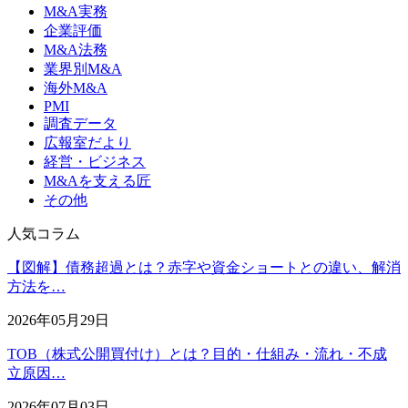
M&A実務
企業評価
M&A法務
業界別M&A
海外M&A
PMI
調査データ
広報室だより
経営・ビジネス
M&Aを支える匠
その他
人気コラム
【図解】債務超過とは？赤字や資金ショートとの違い、解消
方法を…
2026年05月29日
TOB（株式公開買付け）とは？目的・仕組み・流れ・不成
立原因…
2026年07月03日