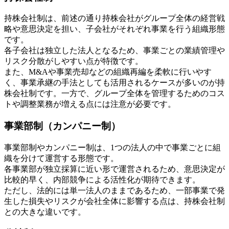
持株会社制は、前述の通り持株会社がグループ全体の経営戦
略や意思決定を担い、子会社がそれぞれ事業を行う組織形態
です。
各子会社は独立した法人となるため、事業ごとの業績管理や
リスク分散がしやすい点が特徴です。
また、M&Aや事業売却などの組織再編を柔軟に行いやす
く、事業承継の手法としても活用されるケースが多いのが持
株会社制です。一方で、グループ全体を管理するためのコス
トや調整業務が増える点には注意が必要です。
事業部制（カンパニー制）
事業部制やカンパニー制は、1つの法人の中で事業ごとに組
織を分けて運営する形態です。
各事業部が独立採算に近い形で運営されるため、意思決定が
比較的早く、内部競争による活性化が期待できます。
ただし、法的には単一法人のままであるため、一部事業で発
生した損失やリスクが会社全体に影響する点は、持株会社制
との大きな違いです。