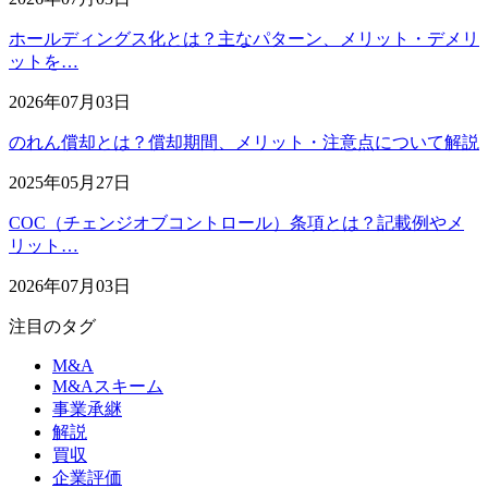
ホールディングス化とは？主なパターン、メリット・デメリ
ットを…
2026年07月03日
のれん償却とは？償却期間、メリット・注意点について解説
2025年05月27日
COC（チェンジオブコントロール）条項とは？記載例やメ
リット…
2026年07月03日
注目のタグ
M&A
M&Aスキーム
事業承継
解説
買収
企業評価