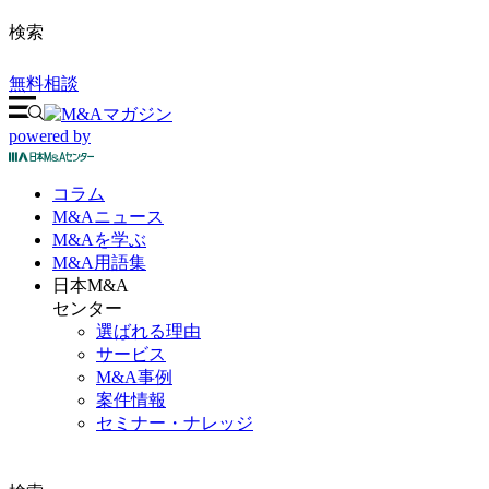
検索
無料相談
powered by
コラム
M&A
ニュース
M&Aを
学ぶ
M&A
用語集
日本M&A
センター
選ばれる理由
サービス
M&A事例
案件情報
セミナー・ナレッジ