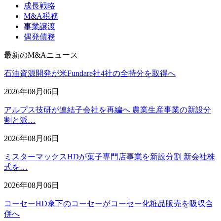
成長戦略
M&A税務
事業譲渡
偶発債務
最新のM&Aニュース
石油資源開発が米Fundare社4社の全持分を取得へ
2026年08月06日
アルプス技研が連結子会社を再編へ 農業生産事業の新設分
割と派…
2026年08月06日
ミスターマックスHDが菓子専門店事業を新設分割 新会社株
式を…
2026年08月06日
コーセーHD傘下のコーセーがコーセー化粧品販売を吸収合
併へ