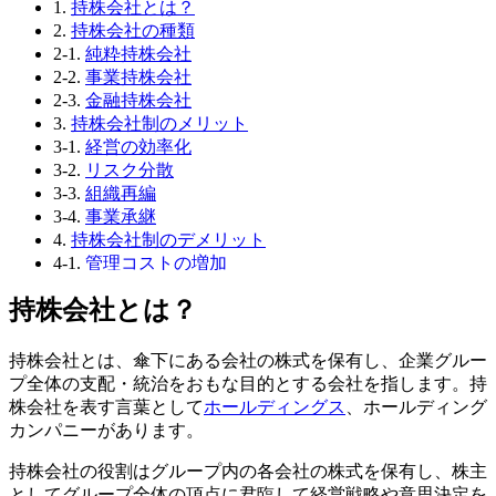
1.
持株会社とは？
2.
持株会社の種類
2-1.
純粋持株会社
2-2.
事業持株会社
2-3.
金融持株会社
3.
持株会社制のメリット
3-1.
経営の効率化
3-2.
リスク分散
3-3.
組織再編
3-4.
事業承継
4.
持株会社制のデメリット
4-1.
管理コストの増加
4-2.
グループ企業間連携
持株会社とは？
5.
持株会社制・事業部制（カンパニー制）・分社制の
違い比較
5-1.
持株会社制
持株会社とは、傘下にある会社の株式を保有し、企業グルー
5-2.
事業部制（カンパニー制）
プ全体の支配・統治をおもな目的とする会社を指します。持
5-3.
分社制
株会社を表す言葉として
ホールディングス
、ホールディング
6.
持株会社を事業承継に活用する流れ
カンパニーがあります。
6-1.
①後継者が持株会社を設立する
持株会社の役割はグループ内の各会社の株式を保有し、株主
6-2.
②金融機関から融資を受ける
としてグループ全体の頂点に君臨して経営戦略や意思決定を
6-3.
③先代経営者から株式を取得する