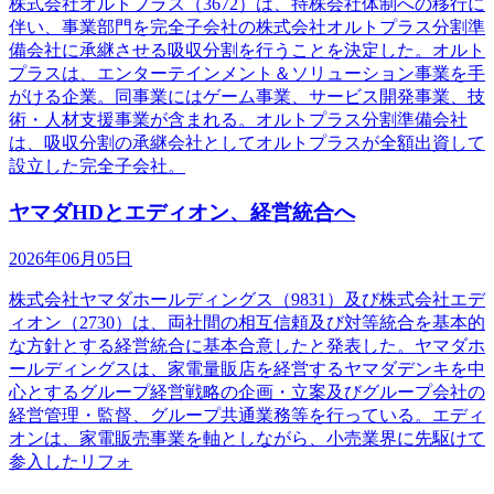
株式会社オルトプラス（3672）は、持株会社体制への移行に
伴い、事業部門を完全子会社の株式会社オルトプラス分割準
備会社に承継させる吸収分割を行うことを決定した。オルト
プラスは、エンターテインメント＆ソリューション事業を手
がける企業。同事業にはゲーム事業、サービス開発事業、技
術・人材支援事業が含まれる。オルトプラス分割準備会社
は、吸収分割の承継会社としてオルトプラスが全額出資して
設立した完全子会社。
ヤマダHDとエディオン、経営統合へ
2026年06月05日
株式会社ヤマダホールディングス（9831）及び株式会社エデ
ィオン（2730）は、両社間の相互信頼及び対等統合を基本的
な方針とする経営統合に基本合意したと発表した。ヤマダホ
ールディングスは、家電量販店を経営するヤマダデンキを中
心とするグループ経営戦略の企画・立案及びグループ会社の
経営管理・監督、グループ共通業務等を行っている。エディ
オンは、家電販売事業を軸としながら、小売業界に先駆けて
参入したリフォ