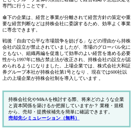
専門に行うことです。
7.
終わりに
7-1.
著者
傘下の企業は、経営と事業が分離されて経営方針の策定や重
要な経営判断などは持株会社に委譲するため、効率よく事業
に専念できます。
戦後「自由で公平な市場競争を妨げる」などの理由から持株
会社の設立が禁止されていましたが、市場のグローバル化に
ともない、組織再編を促進して効率のよい経営を進める必要
性から1997年に独占禁止法が改正され、持株会社の設立が認
められるようになりました。上場企業では、株式会社大和証
券グループ本社が持株会社第1号となり 、現在では600社以
上の上場企業が持株会社制を導入しています 。
持株会社化やM&Aを検討する際、将来どのような企業
と資本関係を築けるか把握していますか？ 業種・規模
から、売却・提携候補先を簡単に確認できます。
売却先シミュレーション（無料）