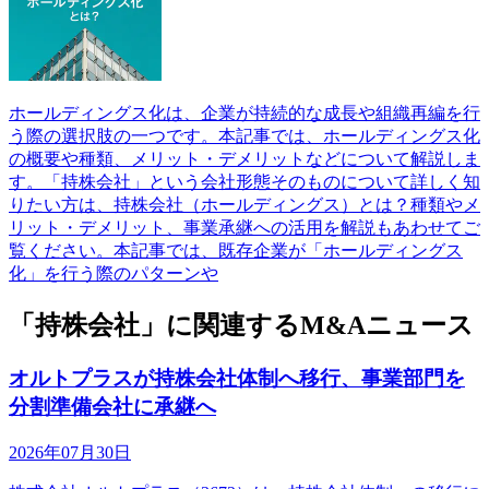
ホールディングス化は、企業が持続的な成長や組織再編を行
う際の選択肢の一つです。本記事では、ホールディングス化
の概要や種類、メリット・デメリットなどについて解説しま
す。「持株会社」という会社形態そのものについて詳しく知
りたい方は、持株会社（ホールディングス）とは？種類やメ
リット・デメリット、事業承継への活用を解説もあわせてご
覧ください。本記事では、既存企業が「ホールディングス
化」を行う際のパターンや
「持株会社」に関連するM&Aニュース
オルトプラスが持株会社体制へ移行、事業部門を
分割準備会社に承継へ
2026年07月30日