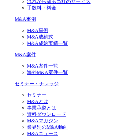
流れから知る当社のサービス
手数料・料金
M&A事例
M&A事例
M&A成約式
M&A成約実績一覧
M&A案件
M&A案件一覧
海外M&A案件一覧
セミナー・ナレッジ
セミナー
M&Aとは
事業承継とは
資料ダウンロード
M&Aマガジン
業界別のM&A動向
M&Aニュース