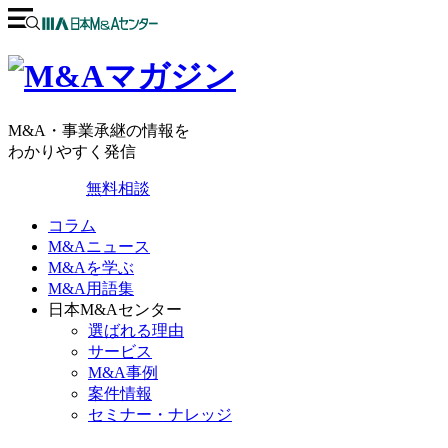
M&A・事業承継の情報を
わかりやすく発信
無料相談
コラム
M&Aニュース
M&Aを学ぶ
M&A用語集
日本M&Aセンター
選ばれる理由
サービス
M&A事例
案件情報
セミナー・ナレッジ