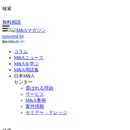
検索
無料相談
powered by
コラム
M&A
ニュース
M&Aを
学ぶ
M&A
用語集
日本M&A
センター
選ばれる理由
サービス
M&A事例
案件情報
セミナー・ナレッジ