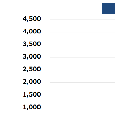
7-2.
株式譲渡にかかる税金
7-3.
事業譲渡にかかる税金
7-4.
その他の費用
8.
会社売却の流れ
8-1.
個別相談
8-2.
M&A仲介会社との契約
8-3.
必要資料の提出
8-4.
株式評価額の算出・企業概要書の完成
8-5.
ノンネーム資料の作成
8-6.
売却先の選定（マッチング）
8-7.
トップ面談
8-8.
条件調整
8-9.
基本合意書の締結
8-10.
デューデリジェンス（監査）
8-11.
最終契約の締結とクロージング
8-12.
ディスクロージャー（社員や取引先への情報開示
8-13.
PMI
9.
会社売却のタイミング
9-1.
個人のタイミング
9-2.
業界のタイミング
9-3.
会社のタイミング
10.
会社売却は経営状況が厳しくてもお相手が見つかる