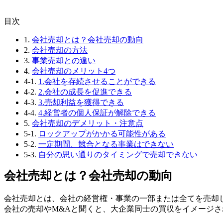
⽬次
1.
会社売却とは？会社売却の動向
2.
会社売却の方法
3.
事業売却との違い
4.
会社売却のメリット4つ
4-1.
1.会社を存続させることができる
4-2.
2.会社の成長を促進できる
4-3.
3.売却利益を獲得できる
4-4.
4.経営者の個人保証が解除できる
5.
会社売却のデメリット・注意点
5-1.
ロックアップがかかる可能性がある
5-2.
一定期間、競合となる事業はできない
5-3.
自分の思い通りのタイミングで売却できない
6.
会社売却をする際の企業価値算定
会社売却とは？会社売却の動向
6-1.
コストアプローチ
6-2.
マーケットアプローチ
6-3.
インカムアプローチ
会社売却とは、会社の経営権・事業の一部または全てを売却
7.
会社売却時にかかる税金と費用
会社の売却やM&Aと聞くと、大企業同士の買収をイメージ
7-1.
各種税金