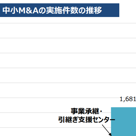
）
のか？