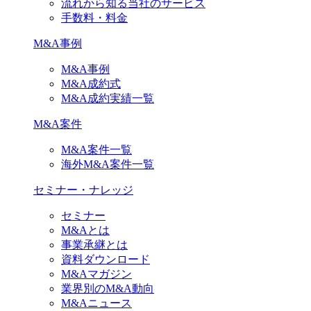
流れから知る当社のサービス
手数料・料金
M&A事例
M&A事例
M&A成約式
M&A成約実績一覧
M&A案件
M&A案件一覧
海外M&A案件一覧
セミナー・ナレッジ
セミナー
M&Aとは
事業承継とは
資料ダウンロード
M&Aマガジン
業界別のM&A動向
M&Aニュース