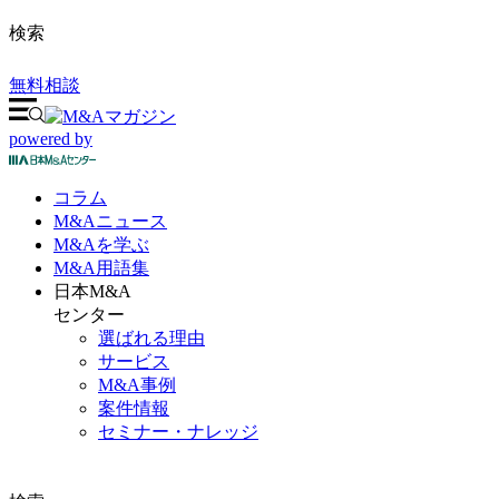
検索
無料相談
powered by
コラム
M&A
ニュース
M&Aを
学ぶ
M&A
用語集
日本M&A
センター
選ばれる理由
サービス
M&A事例
案件情報
セミナー・ナレッジ