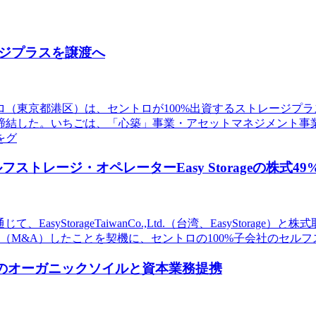
ジプラスを譲渡へ
トロ（東京都港区）は、セントロが100%出資するストレージ
結した。いちごは、「心築」事業・アセットマネジメント事業・
をグ
フストレージ・オペレーターEasy Storageの株式4
syStorageTaiwanCo.,Ltd.（台湾、EasyStorage）
得（M&A）したことを契機に、セントロの100%子会社のセ
発のオーガニックソイルと資本業務提携