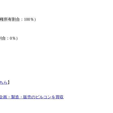
議決権所有割合：100％）
割合：0％）
ちら
】
ど企画・製造・販売のビルコンを買収