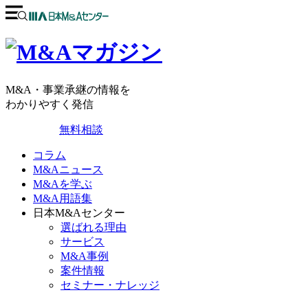
M&A・事業承継の情報を
わかりやすく発信
無料相談
コラム
M&Aニュース
M&Aを学ぶ
M&A用語集
日本M&Aセンター
選ばれる理由
サービス
M&A事例
案件情報
セミナー・ナレッジ