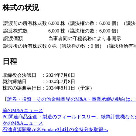
株式の状況
譲渡前の所有株式数
6,000 株（議決権の数：6,000 個）（
譲渡株式数
6,000 株（議決権の数：6,000 個）
譲渡価額
当事者間の守秘義務により非開示
譲渡後の所有株式数
0 株（議決権の数：0 個）（議決権所有
日程
取締役会決議日 ：2024年7月8日
契約締結日 ：2024年7月8日
株式の譲渡実行日：2024年8月1日（予定）
【
證券・投資・その他金融業界のM&A・事業承継の動向はこ
前のM&Aニュース
PC関連商品企画・製造のフィールドスリー、紙幣計数機な
次のM&Aニュース
石油資源開発が米Fundare社4社の全持分を取得へ