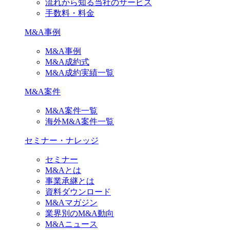
流れから知る当社のサービス
手数料・料金
M&A事例
M&A事例
M&A成約式
M&A成約実績一覧
M&A案件
M&A案件一覧
海外M&A案件一覧
セミナー・ナレッジ
セミナー
M&Aとは
事業承継とは
資料ダウンロード
M&Aマガジン
業界別のM&A動向
M&Aニュース