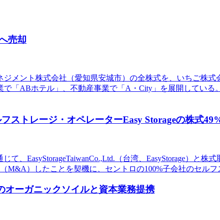
へ売却
マネジメント株式会社（愛知県安城市）の全株式を、いちご株式会
で「ABホテル」、不動産事業で「A・City」を展開してい
フストレージ・オペレーターEasy Storageの株式4
syStorageTaiwanCo.,Ltd.（台湾、EasyStorage）
得（M&A）したことを契機に、セントロの100%子会社のセ
発のオーガニックソイルと資本業務提携