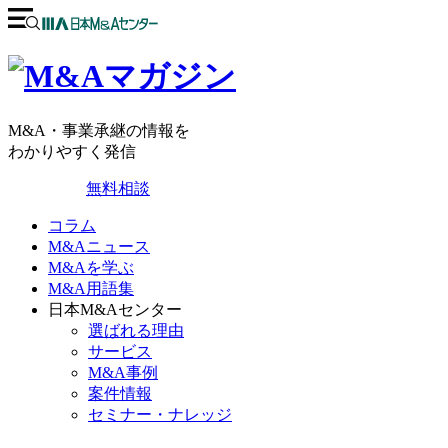
M&A・事業承継の情報を
わかりやすく発信
無料相談
コラム
M&Aニュース
M&Aを学ぶ
M&A用語集
日本M&Aセンター
選ばれる理由
サービス
M&A事例
案件情報
セミナー・ナレッジ