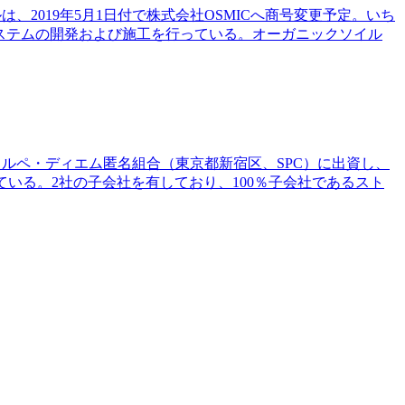
、2019年5月1日付で株式会社OSMICへ商号変更予定。いち
ステムの開発および施工を行っている。オーガニックソイル
カルペ・ディエム匿名組合（東京都新宿区、SPC）に出資し、
ている。2社の子会社を有しており、100％子会社であるスト