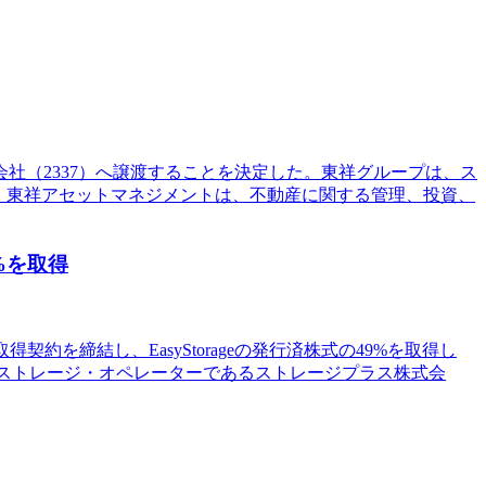
社（2337）へ譲渡することを決定した。東祥グループは、ス
る。東祥アセットマネジメントは、不動産に関する管理、投資、
9%を取得
と株式取得契約を締結し、EasyStorageの発行済株式の49%を取得し
ルフストレージ・オペレーターであるストレージプラス株式会