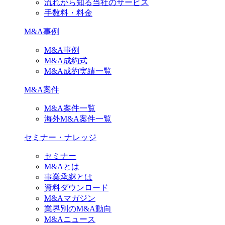
流れから知る当社のサービス
手数料・料金
M&A事例
M&A事例
M&A成約式
M&A成約実績一覧
M&A案件
M&A案件一覧
海外M&A案件一覧
セミナー・ナレッジ
セミナー
M&Aとは
事業承継とは
資料ダウンロード
M&Aマガジン
業界別のM&A動向
M&Aニュース