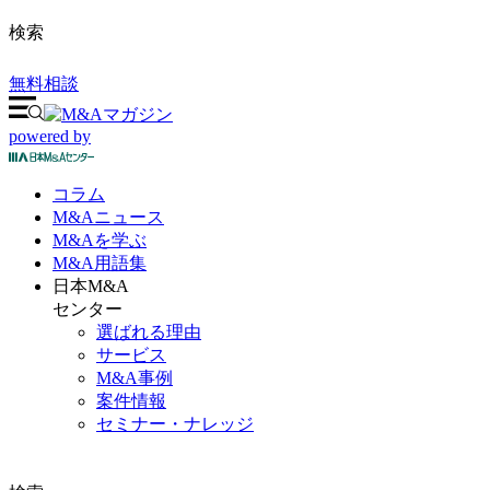
検索
無料相談
powered by
コラム
M&A
ニュース
M&Aを
学ぶ
M&A
用語集
日本M&A
センター
選ばれる理由
サービス
M&A事例
案件情報
セミナー・ナレッジ