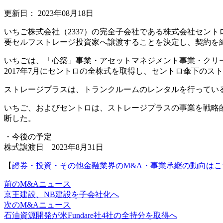
更新日：
2023年08月18日
いちご株式会社（2337）の完全子会社である株式会社セン
要セルフストレージ投資家へ譲渡することを決定し、契約を
いちごは、「心築」事業・アセットマネジメント事業・クリ
2017年7月にセントロの全株式を取得し、セントロ傘下のス
ストレージプラスは、トランクルームのレンタルを行ってい
いちご、およびセントロは、ストレージプラスの事業を戦略
断した。
・今後の予定
株式譲渡日 2023年8月31日
【
證券・投資・その他金融業界のM&A・事業承継の動向はこ
前のM&Aニュース
京王建設、NB建設を子会社化へ
次のM&Aニュース
石油資源開発が米Fundare社4社の全持分を取得へ