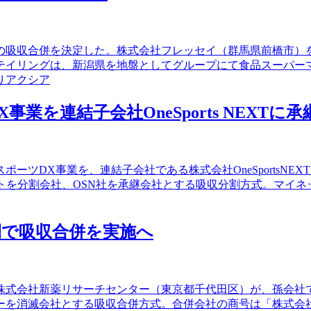
間の吸収合併を決定した。株式会社フレッセイ（群馬県前橋市
テイリングは、新潟県を地盤としてグループにて食品スーパー
りアクシア
を連結子会社OneSports NEXTに承
ポーツDX事業を、連結子会社である株式会社OneSportsN
トを分割会社、OSN社を承継会社とする吸収分割方式。マイネ
間で吸収合併を実施へ
る株式会社新薬リサーチセンター（東京都千代田区）が、孫会
ーを消滅会社とする吸収合併方式。合併会社の商号は「株式会