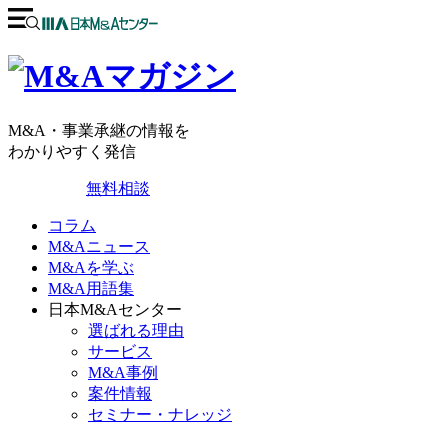
M&A・事業承継の情報を
わかりやすく発信
無料相談
コラム
M&Aニュース
M&Aを学ぶ
M&A用語集
日本M&Aセンター
選ばれる理由
サービス
M&A事例
案件情報
セミナー・ナレッジ