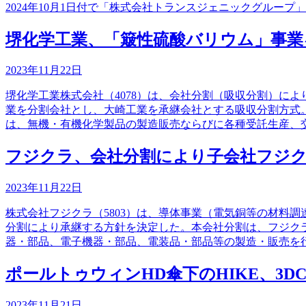
2024年10月1日付で「株式会社トランスジェニックグループ
堺化学工業、「簸性硫酸バリウム」事業
2023年11月22日
堺化学工業株式会社（4078）は、会社分割（吸収分割）に
業を分割会社とし、大崎工業を承継会社とする吸収分割方式
は、無機・有機化学製品の製造販売ならびに各種受託生産、
フジクラ、会社分割により子会社フジ
2023年11月22日
株式会社フジクラ（5803）は、導体事業（電気銅等の材料
分割により承継する方針を決定した。本会社分割は、フジク
器・部品、電子機器・部品、電装品・部品等の製造・販売を
ポールトゥウィンHD傘下のHIKE、3
2023年11月21日