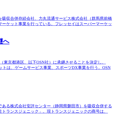
）を吸収合併存続会社、力丸流通サービス株式会社（群馬県前橋
マーケット事業を行っている。フレッセイはスーパーマーケッ
継へ
EXT（東京都港区、以下OSN社）に承継させることを決定し、
ットは、ゲームサービス事業、スポーツDX事業を行う。OSN
社である株式会社安評センター（静岡県磐田市）を吸収合併する
社トランスジェニック」。現トランスジェニックの商号は、