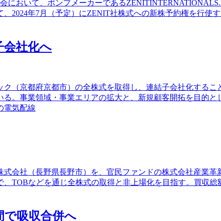
会において、ポンプメーカーであるZENITINTERNATIONAL
2024年7月（予定）にZENIT社株式への新株予約権を行使
子会社化へ
テック（京都府京都市）の全株式を取得し、連結子会社化する
いる。事業領域・事業エリアの拡大と、新規顧客開拓を目的と
の電気配線
株式会社（長野県長野市）を、官民ファンドの株式会社産業革新投
同で、TOBなどを通じ全株式の取得と非上場化を目指す。買収総
間で吸収合併へ