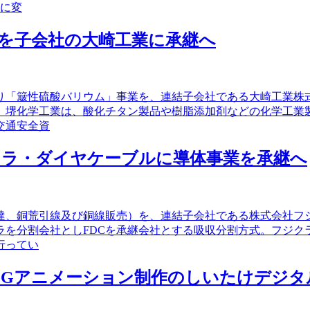
」に変
を子会社の大崎工業に承継へ
より「簸性硫酸バリウム」事業を、連結子会社である大崎工業
。堺化学工業は、酸化チタン製品や樹脂添加剤などの化学工業
交通安全資
クラ・ダイヤケーブルに導体事業を承継へ
調達、銅荒引線及び銅線販売）を、連結子会社である株式会社フ
ラを分割会社としFDCを承継会社とする吸収分割方式。フジク
行ってい
DCGアニメーション制作のしいたけデジ