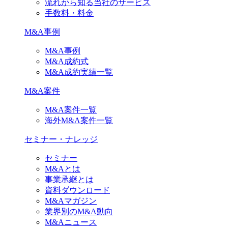
流れから知る当社のサービス
手数料・料金
M&A事例
M&A事例
M&A成約式
M&A成約実績一覧
M&A案件
M&A案件一覧
海外M&A案件一覧
セミナー・ナレッジ
セミナー
M&Aとは
事業承継とは
資料ダウンロード
M&Aマガジン
業界別のM&A動向
M&Aニュース