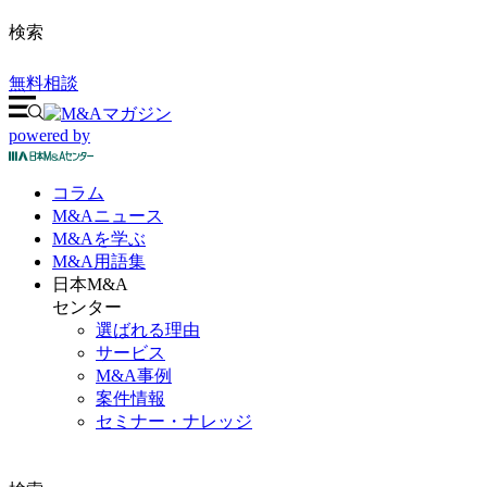
検索
無料相談
powered by
コラム
M&A
ニュース
M&Aを
学ぶ
M&A
用語集
日本M&A
センター
選ばれる理由
サービス
M&A事例
案件情報
セミナー・ナレッジ