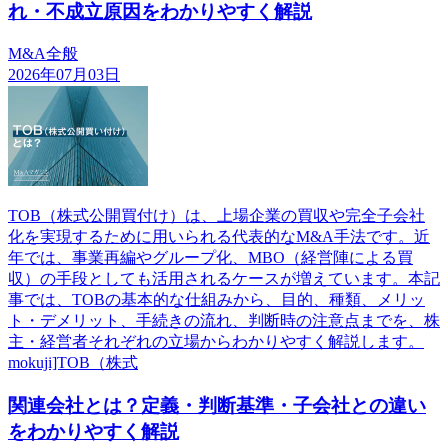
れ・不成立原因をわかりやすく解説
M&A全般
2026年07月03日
TOB（株式公開買付け）は、上場企業の買収や完全子会社
化を実現するために用いられる代表的なM&A手法です。近
年では、事業再編やグループ化、MBO（経営陣による買
収）の手段としても活用されるケースが増えています。本記
事では、TOBの基本的な仕組みから、目的、種類、メリッ
ト・デメリット、手続きの流れ、判断時の注意点までを、株
主・経営者それぞれの立場からわかりやすく解説します。
mokuji]TOB（株式
関連会社とは？定義・判断基準・子会社との違い
をわかりやすく解説