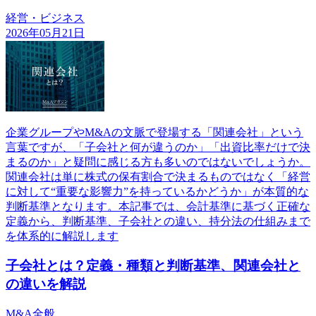
経営・ビジネス
2026年05月21日
企業グループやM&Aの文脈で登場する「関連会社」という
言葉ですが、「子会社と何が違うのか」「出資比率だけで決
まるのか」と疑問に感じる方も多いのではないでしょうか。
関連会社は単に株式の保有割合で決まるものではなく「経営
に対して“重要な影響力”を持っているかどうか」が本質的な
判断基準となります。本記事では、会計基準に基づく正確な
定義から、判断基準、子会社との違い、持分法の仕組みまで
を体系的に解説します
子会社とは？定義・種類と判断基準、関連会社と
の違いを解説
M&A全般