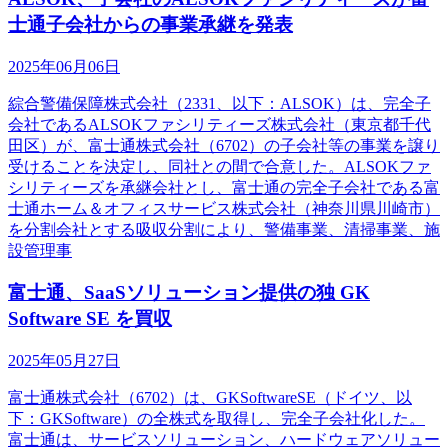
士通子会社からの事業承継を発表
2025年06月06日
綜合警備保障株式会社（2331、以下：ALSOK）は、完全子
会社であるALSOKファシリティーズ株式会社（東京都千代
田区）が、富士通株式会社（6702）の子会社等の事業を譲り
受けることを決定し、同社との間で合意した。ALSOKファ
シリティーズを承継会社とし、富士通の完全子会社である富
士通ホーム＆オフィスサービス株式会社（神奈川県川崎市）
を分割会社とする吸収分割により、警備事業、清掃事業、施
設管理事
富士通、SaaSソリューション提供の独 GK
Software SE を買収
2025年05月27日
富士通株式会社（6702）は、GKSoftwareSE（ドイツ、以
下：GKSoftware）の全株式を取得し、完全子会社化した。
富士通は、サービスソリューション、ハードウェアソリュー