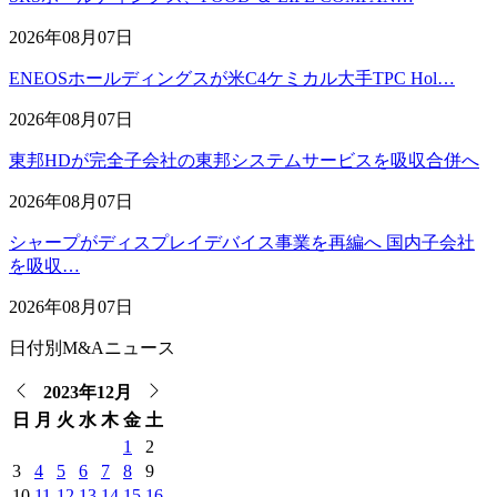
2026年08月07日
ENEOSホールディングスが米C4ケミカル大手TPC Hol…
2026年08月07日
東邦HDが完全子会社の東邦システムサービスを吸収合併へ
2026年08月07日
シャープがディスプレイデバイス事業を再編へ 国内子会社
を吸収…
2026年08月07日
日付別M&Aニュース
2023年12月
日
月
火
水
木
金
土
1
2
3
4
5
6
7
8
9
10
11
12
13
14
15
16