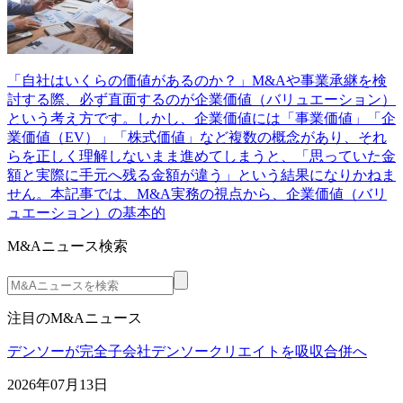
「自社はいくらの価値があるのか？」M&Aや事業承継を検
討する際、必ず直面するのが企業価値（バリュエーション）
という考え方です。しかし、企業価値には「事業価値」「企
業価値（EV）」「株式価値」など複数の概念があり、それ
らを正しく理解しないまま進めてしまうと、「思っていた金
額と実際に手元へ残る金額が違う」という結果になりかねま
せん。本記事では、M&A実務の視点から、企業価値（バリ
ュエーション）の基本的
M&Aニュース検索
注目のM&Aニュース
デンソーが完全子会社デンソークリエイトを吸収合併へ
2026年07月13日