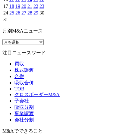
17
18
19
20
21
22
23
24
25
26
27
28
29
30
31
月別M&Aニュース
注目ニュースワード
買収
株式譲渡
合併
吸収合併
TOB
クロスボーダーM&A
子会社
吸収分割
事業譲渡
会社分割
M&Aでできること