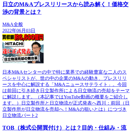
日立のM&Aプレスリリースから読み解く！価格交
渉の背景とは？
M&A全般
2022年06月03日
日本M&Aセンターの中で特に業界での経験豊富な二人のス
ペシャリストが、世の中の企業のM&Aの動き、プレスリリ
ースを中心に解説する「M&Aニュースサテライト」。今回
は前回に引き続き日立製作所による日立物流の売却をテーマ
に解説します。（本記事ではYouTube動画の概要をご紹介し
ます。）日立製作所と日立物流が正式発表へ西川：前回（日
立製作所が日立物流を売却へ！M&Aの狙いとは）につづき
日立物流パート2
TOB（株式公開買付け）とは？目的・仕組み・流