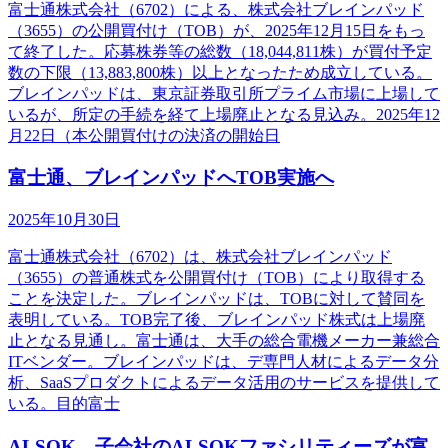
富士通株式会社（6702）による、株式会社ブレインパッド
（3655）の公開買付け（TOB）が、2025年12月15日をもっ
て終了した。応募株券等の総数（18,044,811株）が買付予定
数の下限（13,883,800株）以上となったため成立している。
ブレインパッドは、東京証券取引所プライム市場に上場して
いるが、所定の手続を経て上場廃止となる見込み。2025年12
月22日（本公開買付けの決済の開始日
富士通、ブレインパッドへTOB実施へ
2025年10月30日
富士通株式会社（6702）は、株式会社ブレインパッド
（3655）の普通株式を公開買付け（TOB）により取得する
ことを決定した。ブレインパッドは、TOBに対して賛同を
表明している。TOB完了後、ブレインパッド株式は上場廃
止となる見通し。富士通は、大手の総合電機メーカー兼総合
ITベンダー。ブレインパッドは、デ専門人材によるデータ分
析、SaaSプロダクトによるデータ活用のサービスを提供して
いる。目的富士
ALSOK、子会社のALSOKファシリティーズが富