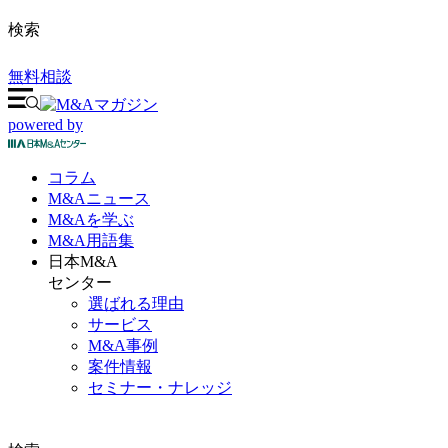
検索
無料相談
powered by
コラム
M&A
ニュース
M&Aを
学ぶ
M&A
用語集
日本M&A
センター
選ばれる理由
サービス
M&A事例
案件情報
セミナー・ナレッジ