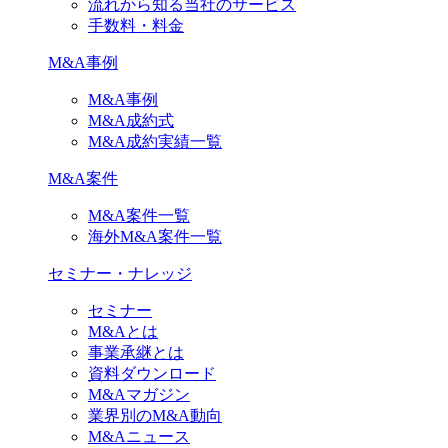
流れから知る当社のサービス
手数料・料金
M&A事例
M&A事例
M&A成約式
M&A成約実績一覧
M&A案件
M&A案件一覧
海外M&A案件一覧
セミナー・ナレッジ
セミナー
M&Aとは
事業承継とは
資料ダウンロード
M&Aマガジン
業界別のM&A動向
M&Aニュース