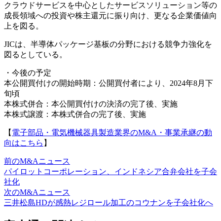
クラウドサービスを中心としたサービスソリューション等の
成長領域への投資や株主還元に振り向け、更なる企業価値向
上を図る。
JICは、半導体パッケージ基板の分野における競争力強化を
図るとしている。
・今後の予定
本公開買付けの開始時期：公開買付者により、2024年8月下
旬頃
本株式併合：本公開買付けの決済の完了後、実施
本株式譲渡：本株式併合の完了後、実施
【
電子部品・電気機械器具製造業界のM&A・事業承継の動
向はこちら
】
前のM&Aニュース
パイロットコーポレーション、インドネシア合弁会社を子会
社化
次のM&Aニュース
三井松島HDが感熱レジロール加工のコウナンを子会社化へ