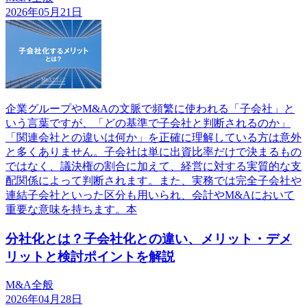
2026年05月21日
企業グループやM&Aの文脈で頻繁に使われる「子会社」と
いう言葉ですが、「どの基準で子会社と判断されるのか」
「関連会社との違いは何か」を正確に理解している方は意外
と多くありません。子会社は単に出資比率だけで決まるもの
ではなく、議決権の割合に加えて、経営に対する実質的な支
配関係によって判断されます。また、実務では完全子会社や
連結子会社といった区分も用いられ、会計やM&Aにおいて
重要な意味を持ちます。本
分社化とは？子会社化との違い、メリット・デメ
リットと検討ポイントを解説
M&A全般
2026年04月28日