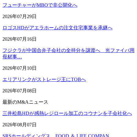
フューチャーがMBOで非公開化へ
2026年07月29日
ロゴスHDがアエラホームの注文住宅事業を承継へ
2026年07月16日
フジクラが中国合弁子会社の全持分を譲渡へ 光ファイバ用
母材事…
2026年07月10日
エリアリンクがストレージ王にTOBへ
2026年07月08日
最新のM&Aニュース
三井松島HDが感熱レジロール加工のコウナンを子会社化へ
2026年08月07日
SRSホールディングス、FOOD ＆ LIFE COMPAN…