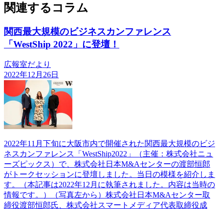
関連するコラム
関西最大規模のビジネスカンファレンス
「WestShip 2022」に登壇！
広報室だより
2022年12月26日
2022年11月下旬に大阪市内で開催された関西最大規模のビジ
ネスカンファレンス「WestShip2022」（主催：株式会社ニュ
ーズピックス）で、株式会社日本M&Aセンターの渡部恒郎
がトークセッションに登壇しました。当日の模様を紹介しま
す。（本記事は2022年12月に執筆されました。内容は当時の
情報です。）（写真左から）株式会社日本M&Aセンター取
締役渡部恒郎氏、株式会社スマートメディア代表取締役成