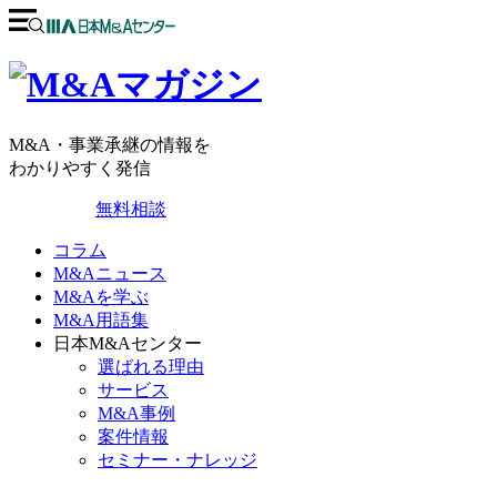
M&A・事業承継の情報を
わかりやすく発信
無料相談
コラム
M&Aニュース
M&Aを学ぶ
M&A用語集
日本M&Aセンター
選ばれる理由
サービス
M&A事例
案件情報
セミナー・ナレッジ