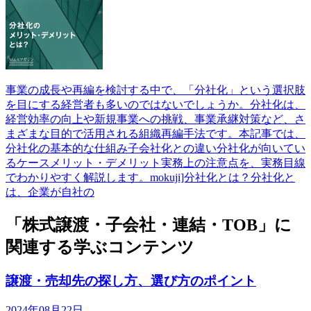
事業の成長や再編を検討する中で、「分社化」という選択肢
を目にする経営者も多いのではないでしょうか。分社化は、
経営効率の向上や新規事業への挑戦、事業承継対策など、さ
まざまな目的で活用される組織再編手法です。本記事では、
分社化の基本的な仕組み子会社化との違い分社化が向いてい
るケースメリット・デメリット実務上の注意点を、実務目線
でわかりやすく解説します。mokuji]分社化とは？分社化と
は、企業が自社の
「株式譲渡・子会社・連結・TOB」に
関連する学ぶコンテンツ
譲渡・売却先の探し方、選び方のポイント
2024年08月22日