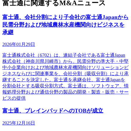
富士通に関連するM&Aニュース
富士通、会社分割により子会社の富士通Japanから
民需分野および地域農林水産機関向けビジネスを
承継
2026年01月29日
富士通株式会社（6702）は、連結子会社である富士通Japan
株式会社（神奈川県川崎市）から、民需分野の準大手・中堅
中小企業向けおよび地域農林水産機関向けソリューションビ
ジネスならびに関連事業を、会社分割（吸収分割）により承
継することを決定した。富士通を承継会社、富士通Japanを
分割会社とする吸収分割方式。富士通は、ソフトウェア、情
報処理分野および通信分野の製品の開発・製造・販売・サー
ビスの提供
富士通、ブレインパッドへのTOBが成立
2025年12月16日