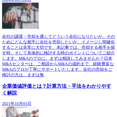
会社の譲渡・売却を通じてどういう会社になりたいか、その
ためにどんな相手に会社を売却したいか、イメージし明確化
することは非常に大切です。本記事では、売却する相手を探
す時、そして具体的に検討する時のポイントについてご紹介
します。M&Aのプロに、まずは相談してみませんか？日本
M&Aセンターは、ご相談からM&Aの成約まで、経験豊富な
M&Aのプロが丁寧にサポートいたします。会社の売却をご
検討の方は、まずは無
企業価値評価とは？計算方法・手法をわかりやす
く解説
2021年10月01日