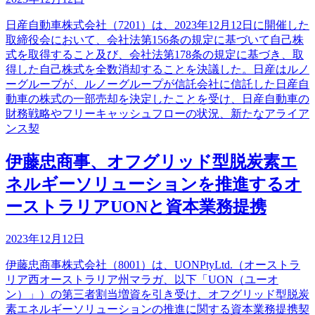
日産自動車株式会社（7201）は、2023年12月12日に開催した
取締役会において、会社法第156条の規定に基づいて自己株
式を取得すること及び、会社法第178条の規定に基づき、取
得した自己株式を全数消却することを決議した。日産はルノ
ーグループが、ルノーグループが信託会社に信託した日産自
動車の株式の一部売却を決定したことを受け、日産自動車の
財務戦略やフリーキャッシュフローの状況、新たなアライア
ンス契
伊藤忠商事、オフグリッド型脱炭素エ
ネルギーソリューションを推進するオ
ーストラリアUONと資本業務提携
2023年12月12日
伊藤忠商事株式会社（8001）は、UONPtyLtd.（オーストラ
リア西オーストラリア州マラガ、以下「UON（ユーオ
ン）」）の第三者割当増資を引き受け、オフグリッド型脱炭
素エネルギーソリューションの推進に関する資本業務提携契