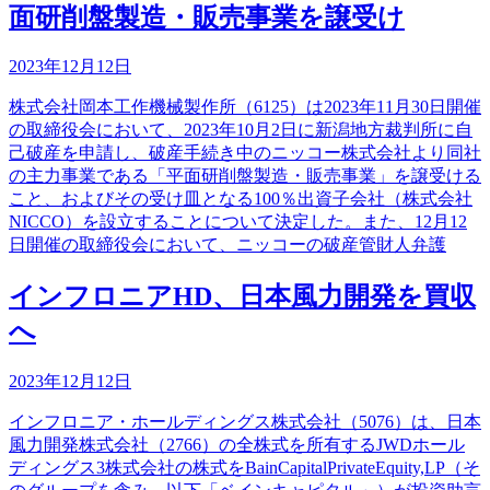
面研削盤製造・販売事業を譲受け
2023年12月12日
株式会社岡本工作機械製作所（6125）は2023年11月30日開催
の取締役会において、2023年10月2日に新潟地方裁判所に自
己破産を申請し、破産手続き中のニッコー株式会社より同社
の主力事業である「平面研削盤製造・販売事業」を譲受ける
こと、およびその受け皿となる100％出資子会社（株式会社
NICCO）を設立することについて決定した。また、12月12
日開催の取締役会において、ニッコーの破産管財人弁護
インフロニアHD、日本風力開発を買収
へ
2023年12月12日
インフロニア・ホールディングス株式会社（5076）は、日本
風力開発株式会社（2766）の全株式を所有するJWDホール
ディングス3株式会社の株式をBainCapitalPrivateEquity,LP（そ