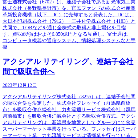
富士通株式会社（6702）は、連結子会社である新光電気工業
株式会社（長野県長野市）を、官民ファンドの株式会社産業
革新投資機構（以下、JIC）に売却すると発表した。JICは、
大日本印刷株式会社（7912）・三井化学株式会社（4183）と
共同で、TOBなどを通じ全株式の取得と非上場化を目指
す。買収総額はおよそ6,850億円となる見通し。富士通は、
コンピュータ機器や通信システム、情報処理システムなど手
掛
アクシアル リテイリング、連結子会社
間で吸収合併へ
2023年12月12日
アクシアルリテイリング株式会社（8255）は、連結子会社間
の吸収合併を決定した。株式会社フレッセイ（群馬県前橋
市）を吸収合併存続会社、力丸流通サービス株式会社（群馬
県前橋市）を吸収合併消滅会社とする吸収合併方式。アクシ
アルリテイリングは、新潟県を地盤としてグループにて食品
スーパーマーケット事業を行っている。フレッセイはスーパ
ーマーケット業、力丸流通サービスは清掃業を行っている。