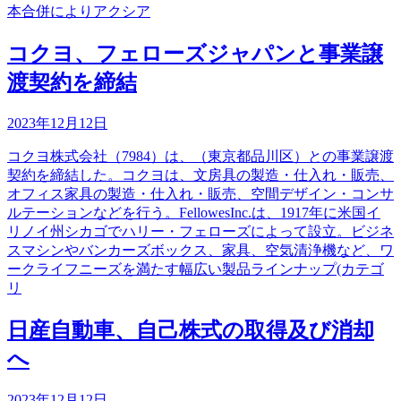
本合併によりアクシア
コクヨ、フェローズジャパンと事業譲
渡契約を締結
2023年12月12日
コクヨ株式会社（7984）は、（東京都品川区）との事業譲渡
契約を締結した。コクヨは、文房具の製造・仕入れ・販売、
オフィス家具の製造・仕入れ・販売、空間デザイン・コンサ
ルテーションなどを行う。FellowesInc.は、1917年に米国イ
リノイ州シカゴでハリー・フェローズによって設立。ビジネ
スマシンやバンカーズボックス、家具、空気清浄機など、ワ
ークライフニーズを満たす幅広い製品ラインナップ(カテゴ
リ
日産自動車、自己株式の取得及び消却
へ
2023年12月12日