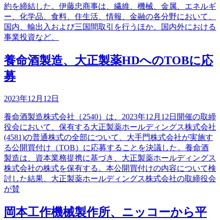
約を締結した。伊藤忠商事は、繊維、機械、金属、エネルギ
ー、化学品、食料、住生活、情報、金融の各分野において、
国内、輸出入および三国間取引を行うほか、国内外における
事業投資など、
養命酒製造、大正製薬HDへのTOBに応
募
2023年12月12日
養命酒製造株式会社（2540）は、2023年12月12日開催の取締
役会において、保有する大正製薬ホールディングス株式会社
(4581)の普通株式の全部について、大手門株式会社が実施す
る公開買付け（TOB）に応募することを決議した。養命酒
製造は、資本業務提携に基づき、大正製薬ホールディングス
株式会社の株式を保有する。本公開買付けの内容について検
討した結果、大正製薬ホールディングス株式会社の取締役会
が賛
岡本工作機械製作所、ニッコーから平