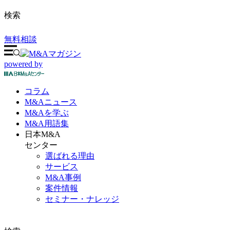
検索
無料相談
powered by
コラム
M&A
ニュース
M&Aを
学ぶ
M&A
用語集
日本M&A
センター
選ばれる理由
サービス
M&A事例
案件情報
セミナー・ナレッジ