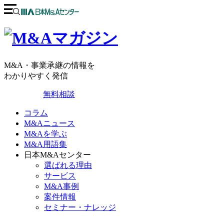
M&A・事業承継の情報を
わかりやすく発信
無料相談
コラム
M&Aニュース
M&Aを学ぶ
M&A用語集
日本M&Aセンター
選ばれる理由
サービス
M&A事例
案件情報
セミナー・ナレッジ