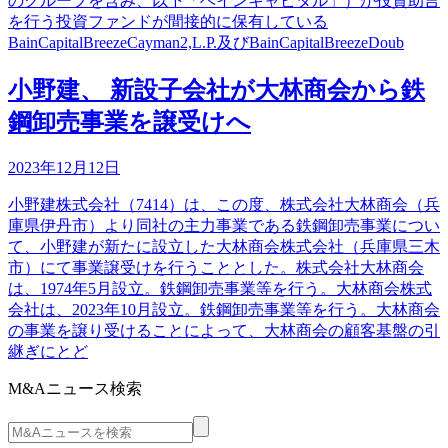
のグループを含み、以下「ベインキャピタル」）が投資助言
を行う投資ファンドが間接的に保有している
BainCapitalBreezeCayman2,L.P.及びBainCapitalBreezeDoub
小野建、 新設子会社が大林商会から鉄
鋼卸売事業を譲受けへ
2023年12月12日
小野建株式会社（7414）は、この度、株式会社大林商会（兵
庫県伊丹市）より同社の主力事業である鉄鋼卸売事業につい
て、小野建が新たに設立した大林商会株式会社（兵庫県三木
市）にて事業譲受けを行うこととした。株式会社大林商会
は、1974年5月設立。鉄鋼卸売事業等を行う。大林商会株式
会社は、2023年10月設立。鉄鋼卸売事業等を行う。大林商会
の事業を譲り受けることによって、大林商会の顧客基盤の引
継ぎにとど
M&Aニュース検索