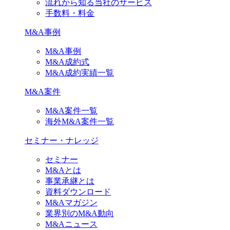
流れから知る当社のサービス
手数料・料金
M&A事例
M&A事例
M&A成約式
M&A成約実績一覧
M&A案件
M&A案件一覧
海外M&A案件一覧
セミナー・ナレッジ
セミナー
M&Aとは
事業承継とは
資料ダウンロード
M&Aマガジン
業界別のM&A動向
M&Aニュース