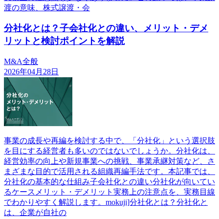
渡の意味、株式譲渡・会
分社化とは？子会社化との違い、メリット・デメ
リットと検討ポイントを解説
M&A全般
2026年04月28日
事業の成長や再編を検討する中で、「分社化」という選択肢
を目にする経営者も多いのではないでしょうか。分社化は、
経営効率の向上や新規事業への挑戦、事業承継対策など、さ
まざまな目的で活用される組織再編手法です。本記事では、
分社化の基本的な仕組み子会社化との違い分社化が向いてい
るケースメリット・デメリット実務上の注意点を、実務目線
でわかりやすく解説します。mokuji]分社化とは？分社化と
は、企業が自社の