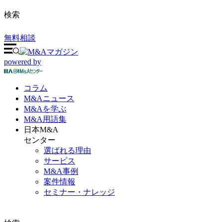
検索
無料相談
powered by
コラム
M&A
ニュース
M&Aを
学ぶ
M&A
用語集
日本M&A
センター
選ばれる理由
サービス
M&A事例
案件情報
セミナー・ナレッジ