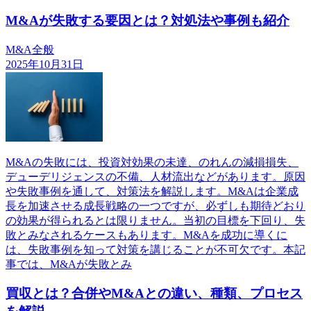
M&Aが失敗する要因とは？対処法や事例も紹介
M&A全般
2025年10月31日
M&Aの失敗には、投資対効果の未達、のれんの減損損失、
デューデリジェンスの不備、人材流出などがあります。原因
や失敗事例を通して、対策法を解説します。M&Aは企業成
長を加速させる成長戦略の一つですが、必ずしも期待どおり
の効果が得られるとは限りません。当初の目標を下回り、失
敗とみなされるケースもあります。M&Aを成功に導くに
は、失敗事例を知って対策を講じることが不可欠です。本記
事では、M&Aが失敗とみ
買収とは？合併やM&Aとの違い、種類、プロセス