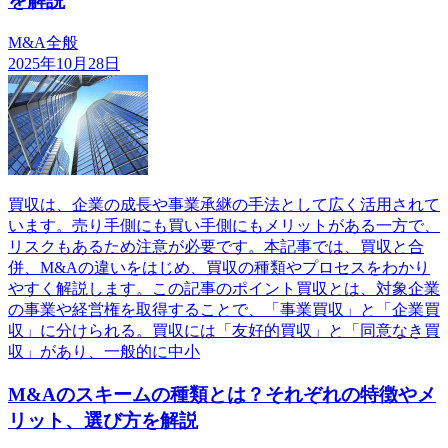
を解説
M&A全般
2025年10月28日
買収は、企業の成長や事業承継の手法として広く活用されて
います。売り手側にも買い手側にもメリットがある一方で、
リスクもあるため注意が必要です。本記事では、買収と合
併、M&Aの違いをはじめ、買収の種類やプロセスをわかり
やすく解説します。この記事のポイント買収とは、対象企業
の事業や経営権を取得することで、「事業買収」と「企業買
収」に分けられる。買収には「友好的買収」と「同意なき買
収」があり、一般的に中小
M&Aのスキームの種類とは？それぞれの特徴やメ
リット、選び方を解説