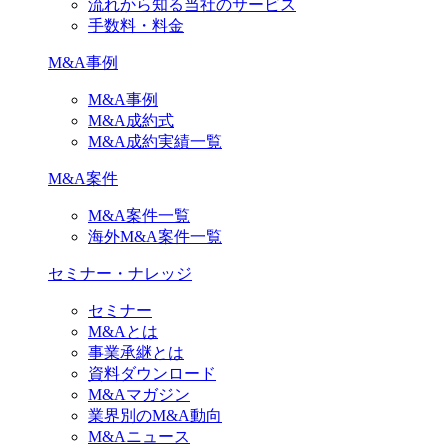
流れから知る当社のサービス
手数料・料金
M&A事例
M&A事例
M&A成約式
M&A成約実績一覧
M&A案件
M&A案件一覧
海外M&A案件一覧
セミナー・ナレッジ
セミナー
M&Aとは
事業承継とは
資料ダウンロード
M&Aマガジン
業界別のM&A動向
M&Aニュース