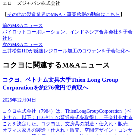
ェローズジャパン株式会社
【
その他の製造業界のM&A・事業承継の動向はこちら
】
前のM&Aニュース
パイロットコーポレーション、インドネシア合弁会社を子会
社化
次のM&Aニュース
三井松島HDが感熱レジロール加工のコウナンを子会社化へ
コクヨに関連するM&Aニュース
コクヨ、ベトナム文具大手Thien Long Group
Corporationを約276億円で買収へ
2025年12月04日
コクヨ株式会社（7984）は、ThienLongGroupCorporation（ベ
トナム、以下：TLG社）の普通株式を取得し、子会社化する
ことを決定した。コクヨは、文房具の製造・仕入れ・販売、
オフィス家具の製造・仕入れ・販売、空間デザイン・コンサ