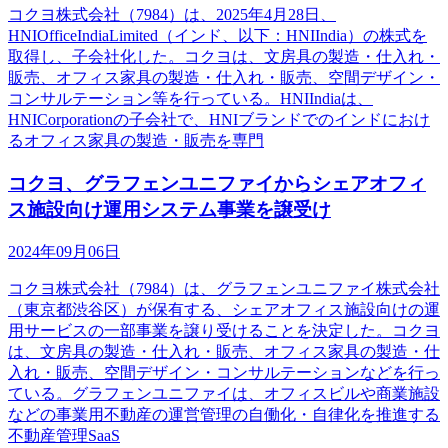
コクヨ株式会社（7984）は、2025年4月28日、
HNIOfficeIndiaLimited（インド、以下：HNIIndia）の株式を
取得し、子会社化した。コクヨは、文房具の製造・仕入れ・
販売、オフィス家具の製造・仕入れ・販売、空間デザイン・
コンサルテーション等を行っている。HNIIndiaは、
HNICorporationの子会社で、HNIブランドでのインドにおけ
るオフィス家具の製造・販売を専門
コクヨ、グラフェンユニファイからシェアオフィ
ス施設向け運用システム事業を譲受け
2024年09月06日
コクヨ株式会社（7984）は、グラフェンユニファイ株式会社
（東京都渋谷区）が保有する、シェアオフィス施設向けの運
用サービスの一部事業を譲り受けることを決定した。コクヨ
は、文房具の製造・仕入れ・販売、オフィス家具の製造・仕
入れ・販売、空間デザイン・コンサルテーションなどを行っ
ている。グラフェンユニファイは、オフィスビルや商業施設
などの事業用不動産の運営管理の自働化・自律化を推進する
不動産管理SaaS