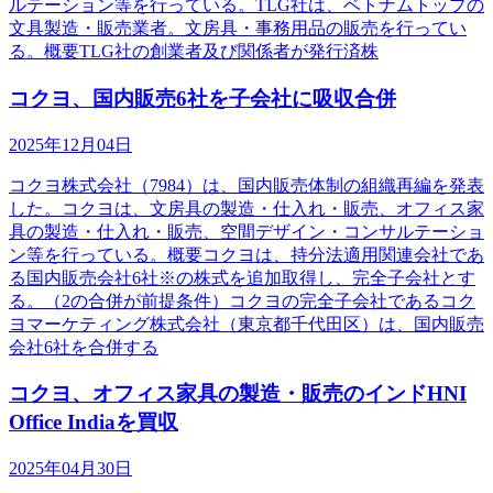
ルテーション等を行っている。TLG社は、ベトナムトップの
文具製造・販売業者。文房具・事務用品の販売を行ってい
る。概要TLG社の創業者及び関係者が発行済株
コクヨ、国内販売6社を子会社に吸収合併
2025年12月04日
コクヨ株式会社（7984）は、国内販売体制の組織再編を発表
した。コクヨは、文房具の製造・仕入れ・販売、オフィス家
具の製造・仕入れ・販売、空間デザイン・コンサルテーショ
ン等を行っている。概要コクヨは、持分法適用関連会社であ
る国内販売会社6社※の株式を追加取得し、完全子会社とす
る。（2の合併が前提条件）コクヨの完全子会社であるコク
ヨマーケティング株式会社（東京都千代田区）は、国内販売
会社6社を合併する
コクヨ、オフィス家具の製造・販売のインドHNI
Office Indiaを買収
2025年04月30日