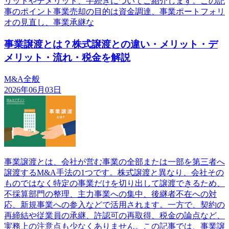
リットやデメリット、手続きについてご紹介します。この記
事のポイント事業売却の目的は資金調達、事業ポートフォリ
オの見直し、事業承継な
事業譲渡とは？株式譲渡との違い・メリット・デ
メリット・流れ・税金を解説
M&A全般
2026年06月03日
事業譲渡とは、会社が営む事業の全部または一部を第三者へ
譲渡するM&A手法の1つです。株式譲渡と異なり、会社その
ものではなく特定の事業だけを切り出して譲渡できるため、
不採算部門の整理、主力事業への集中、後継者不在への対
応、新規事業への参入などで活用されます。一方で、契約の
再締結や従業員の承継、許認可の再取得、税金の論点など、
実務上の注意点も少なくありません。この記事では、事業譲