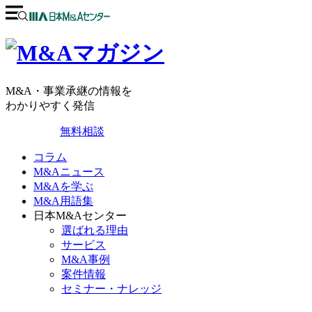
M&A・事業承継の情報を
わかりやすく発信
無料相談
コラム
M&Aニュース
M&Aを学ぶ
M&A用語集
日本M&Aセンター
選ばれる理由
サービス
M&A事例
案件情報
セミナー・ナレッジ