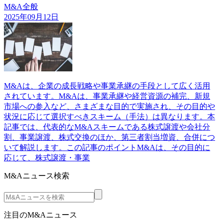
M&A全般
2025年09月12日
M&Aは、企業の成長戦略や事業承継の手段として広く活用
されています。M&Aは、事業承継や経営資源の補完、新規
市場への参入など、さまざまな目的で実施され、その目的や
状況に応じて選択すべきスキーム（手法）は異なります。本
記事では、代表的なM&Aスキームである株式譲渡や会社分
割、事業譲渡、株式交換のほか、第三者割当増資、合併につ
いて解説します。この記事のポイントM&Aは、その目的に
応じて、株式譲渡・事業
M&Aニュース検索
注目のM&Aニュース