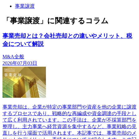
事業譲渡
「事業譲渡」に関連するコラム
事業売却とは？会社売却との違いやメリット、税
金について解説
M&A全般
2026年07月03日
事業売却は、企業が特定の事業部門や資産を他の企業に譲渡
するプロセスであり、戦略的な再編成や資金調達の手段とし
て広く利用されています。この手法は、企業が不採算部門を
整理し、主力事業へ経営資源を集中するなど、事業戦略の見
直しを行う場面で活用されます。本記事では、事業売却のメ