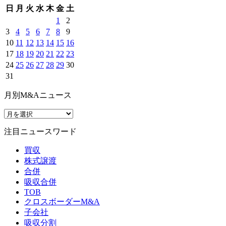
日
月
火
水
木
金
土
1
2
3
4
5
6
7
8
9
10
11
12
13
14
15
16
17
18
19
20
21
22
23
24
25
26
27
28
29
30
31
月別M&Aニュース
注目ニュースワード
買収
株式譲渡
合併
吸収合併
TOB
クロスボーダーM&A
子会社
吸収分割