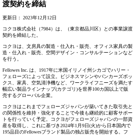
渡契約を締結
更新日：
2023年12月12日
コクヨ株式会社（7984）は、（東京都品川区）との事業譲渡
契約を締結した。
コクヨは、文房具の製造・仕入れ・販売、オフィス家具の製
造・仕入れ・販売、空間デザイン・コンサルテーションなど
を行う。
Fellowes Inc. は、1917年に米国イリノイ州シカゴでハリー・
フェローズによって設立。ビジネスマシンやバンカーズボッ
クス、家具、空気清浄機など、ワークライフニーズを満たす
幅広い製品ラインナップ(カテゴリ)を世界100カ国以上で販
売するグローバル企業。
コクヨはこれまでフェローズジャパンが築いてきた取引先と
の関係性を維持・強化することで今後も継続的に顧客サポー
トを行っていく予定。コクヨがフェローズジャパンの一部資
産を取得し、これに基づき2024年1月9日(火)から日本国内で
195品目のFellowesブランド製品の独占販売を開始する。フ