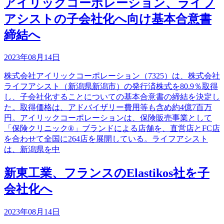
アイリックコーポレーション、ライフ
アシストの子会社化へ向け基本合意書
締結へ
2023年08月14日
株式会社アイリックコーポレーション（7325）は、株式会社
ライフアシスト（新潟県新潟市）の発行済株式を80.9％取得
し、子会社化することについての基本合意書の締結を決定し
た。取得価格は、アドバイザリー費用等も含め約4億7百万
円。アイリックコーポレーションは、保険販売事業として
「保険クリニック®」ブランドによる店舗を、直営店とFC店
を合わせて全国に264店を展開している。ライフアシスト
は、新潟県を中
新東工業、フランスのElastikos社を子
会社化へ
2023年08月14日