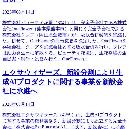
2023年08月14日
株式会社ビューティ花壇（3041）は、完全子会社である株式
会社OneFlower（熊本県熊本市）と同じく完全子会社である
株式会社クレア（岡山県倉敷市）が、吸収合併契約を締結し
た。併せて、OneFlowerの商号変更を決定した。OneFlowerを
存続会社、クレアを消滅会社とする吸収合併を行い、クレア
は効力発生日に解散する。ビューティ花壇は、生花祭壇の企
画提案・制作・設営を行う。OneFlowerは
エクサウィザーズ、新設分割により生
成AIプロダクトに関する事業を新設会
社に承継へ
2023年08月14日
株式会社エクサウィザーズ（4259）は、生成AIプロダクト
に関する事業の権利義務を、新設分割により設立する完全子
会社「株式会社ExaEnterpriseAI」（以下、新設会社）に承継