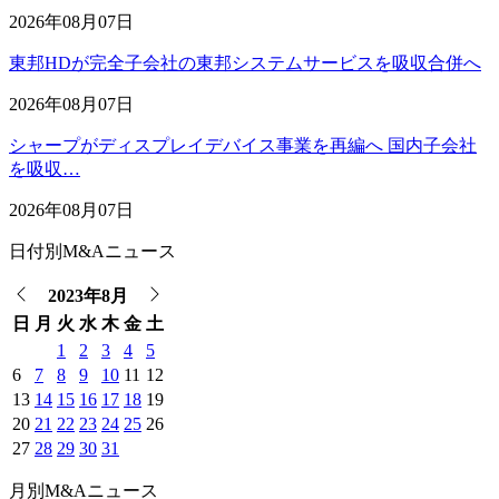
2026年08月07日
東邦HDが完全子会社の東邦システムサービスを吸収合併へ
2026年08月07日
シャープがディスプレイデバイス事業を再編へ 国内子会社
を吸収…
2026年08月07日
日付別M&Aニュース
2023年8月
日
月
火
水
木
金
土
1
2
3
4
5
6
7
8
9
10
11
12
13
14
15
16
17
18
19
20
21
22
23
24
25
26
27
28
29
30
31
月別M&Aニュース