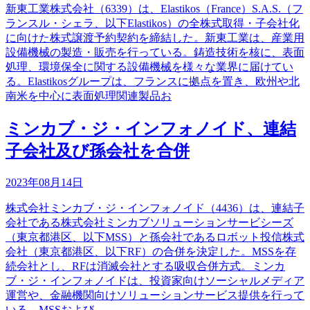
新東工業株式会社（6339）は、Elastikos（France）S.A.S.（フ
ランスル・シェラ、以下Elastikos）の全株式取得・子会社化
に向けた株式譲渡予約契約を締結した。新東工業は、産業用
設備機械の製造・販売を行っている。鋳造技術を核に、表面
処理、環境保全に関する設備機械を様々な業界に届けてい
る。Elastikosグループは、フランスに拠点を置き、欧州や北
南米を中心に表面処理関連製品お
ミンカブ・ジ・インフォノイド、連結
子会社及び孫会社を合併
2023年08月14日
株式会社ミンカブ・ジ・インフォノイド（4436）は、連結子
会社である株式会社ミンカブソリューションサービシーズ
（東京都港区、以下MSS）と孫会社であるロボット投信株式
会社（東京都港区、以下RF）の合併を決定した。MSSを存
続会社とし、RFは消滅会社とする吸収合併方式。ミンカ
ブ・ジ・インフォノイドは、投資家向けソーシャルメディア
運営や、金融機関向けソリューションサービス提供を行って
いる。MSSおよび