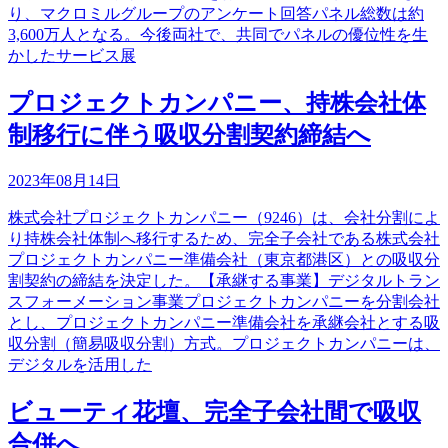
り、マクロミルグループのアンケート回答パネル総数は約
3,600万人となる。今後両社で、共同でパネルの優位性を生
かしたサービス展
プロジェクトカンパニー、持株会社体
制移行に伴う吸収分割契約締結へ
2023年08月14日
株式会社プロジェクトカンパニー（9246）は、会社分割によ
り持株会社体制へ移行するため、完全子会社である株式会社
プロジェクトカンパニー準備会社（東京都港区）との吸収分
割契約の締結を決定した。【承継する事業】デジタルトラン
スフォーメーション事業プロジェクトカンパニーを分割会社
とし、プロジェクトカンパニー準備会社を承継会社とする吸
収分割（簡易吸収分割）方式。プロジェクトカンパニーは、
デジタルを活用した
ビューティ花壇、完全子会社間で吸収
合併へ