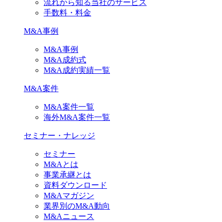
流れから知る当社のサービス
手数料・料金
M&A事例
M&A事例
M&A成約式
M&A成約実績一覧
M&A案件
M&A案件一覧
海外M&A案件一覧
セミナー・ナレッジ
セミナー
M&Aとは
事業承継とは
資料ダウンロード
M&Aマガジン
業界別のM&A動向
M&Aニュース