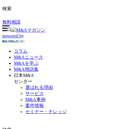
検索
無料相談
powered by
コラム
M&A
ニュース
M&Aを
学ぶ
M&A
用語集
日本M&A
センター
選ばれる理由
サービス
M&A事例
案件情報
セミナー・ナレッジ