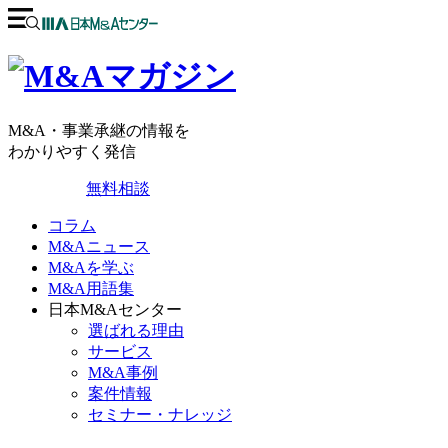
M&A・事業承継の情報を
わかりやすく発信
無料相談
コラム
M&Aニュース
M&Aを学ぶ
M&A用語集
日本M&Aセンター
選ばれる理由
サービス
M&A事例
案件情報
セミナー・ナレッジ