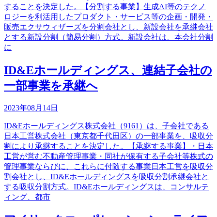
することを決定した。【分割する事業】生成AI等のテクノ
ロジーを利活用したプロダクト・サービス等の企画・開発・
販売エクサウィザーズを分割会社とし、新設会社を承継会社
とする新設分割（簡易分割）方式。新設会社は、本会社分割
に
ID&Eホールディングス、連結子会社の
一部事業を承継へ
2023年08月14日
ID&Eホールディングス株式会社（9161）は、子会社である
日本工営株式会社（東京都千代田区）の一部事業を、吸収分
割により承継することを決定した。【承継する事業】・日本
工営が営む不動産管理事業・同社が保有する子会社等株式の
管理事業ならびに、これらに付随する事業日本工営を吸収分
割会社とし、ID&Eホールディングスを吸収分割承継会社と
する吸収分割方式。ID&Eホールディングスは、コンサルテ
ィング、都市