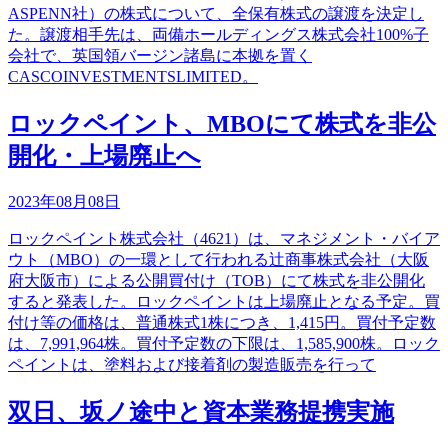
ASPENN社）の株式について、全保有株式の譲渡を決定し
た。譲渡相手先は、両備ホールディングス株式会社100%子
会社で、英国領バージン諸島に本拠を置く
CASCOINVESTMENTSLIMITED。
ロックペイント、MBOにて株式を非公
開化・上場廃止へ
2023年08月08日
ロックペイント株式会社（4621）は、マネジメント・バイア
ウト（MBO）の一環として行われる辻商事株式会社（大阪
府大阪市）による公開買付け（TOB）にて株式を非公開化
すると発表した。ロックペイントは上場廃止となる予定。買
付け等の価格は、普通株式1株につき、1,415円。買付予定数
は、7,991,964株。買付予定数の下限は、1,585,900株。ロック
ペイントは、塗料および接着剤の製造販売を行って
双日、坂ノ途中と資本業務提携実施