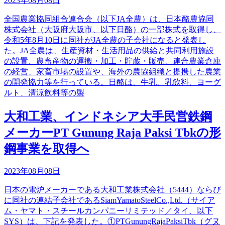
2023年08月08日
全国農業協同組合連合会（以下JA全農）は、日本酪農協同
株式会社（大阪府大阪市、以下日酪）の一部株式を取得し、
令和5年8月10日に同社がJA全農の子会社になると発表し
た。JA全農は、生産資材・生活用品の供給と共同利用施設
の設置、農畜産物の運搬・加工・貯蔵・販売、連合農業倉庫
の経営、家畜市場の設置や、海外の農協組織と提携した農業
の開発協力等を行っている。日酪は、牛乳、乳飲料、ヨーグ
ルト、清涼飲料等の製
大和工業、インドネシア大手民営鉄鋼
メーカーPT Gunung Raja Paksi Tbkの形
鋼事業を取得へ
2023年08月08日
日本の電炉メーカーである大和工業株式会社（5444）ならび
に同社の連結子会社であるSiamYamatoSteelCo.,Ltd.（サイア
ム・ヤマト・スチールカンパニーリミテッド／タイ、以下
SYS）は、下記を発表した。①PTGunungRajaPaksiTbk（グヌ