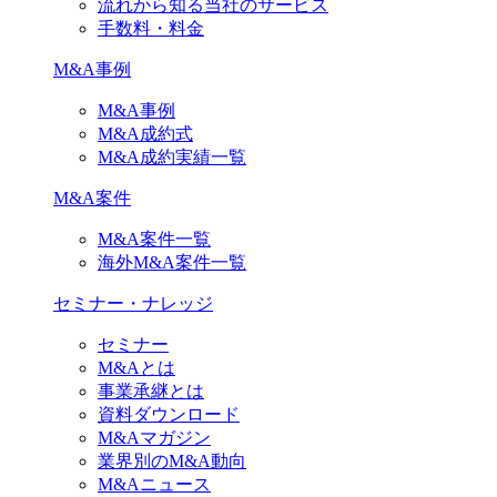
流れから知る当社のサービス
手数料・料金
M&A事例
M&A事例
M&A成約式
M&A成約実績一覧
M&A案件
M&A案件一覧
海外M&A案件一覧
セミナー・ナレッジ
セミナー
M&Aとは
事業承継とは
資料ダウンロード
M&Aマガジン
業界別のM&A動向
M&Aニュース