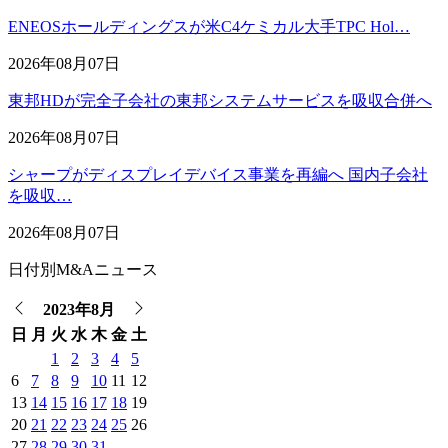
ENEOSホールディングスが米C4ケミカル大手TPC Hol…
2026年08月07日
東邦HDが完全子会社の東邦システムサービスを吸収合併へ
2026年08月07日
シャープがディスプレイデバイス事業を再編へ 国内子会社
を吸収…
2026年08月07日
日付別M&Aニュース
2023年8月
日
月
火
水
木
金
土
1
2
3
4
5
6
7
8
9
10
11
12
13
14
15
16
17
18
19
20
21
22
23
24
25
26
27
28
29
30
31