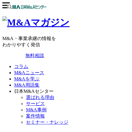
M&A・事業承継の情報を
わかりやすく発信
無料相談
コラム
M&Aニュース
M&Aを学ぶ
M&A用語集
日本M&Aセンター
選ばれる理由
サービス
M&A事例
案件情報
セミナー・ナレッジ