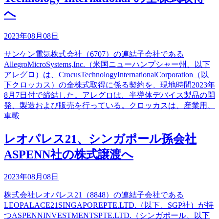
へ
2023年08月08日
サンケン電気株式会社（6707）の連結子会社である
AllegroMicroSystems,Inc.（米国ニューハンプシャー州、以下
アレグロ）は、CrocusTechnologyInternationalCorporation（以
下クロッカス）の全株式取得に係る契約を、現地時間2023年
8月7日付で締結した。アレグロは、半導体デバイス製品の開
発、製造および販売を行っている。クロッカスは、産業用、
車載
レオパレス21、シンガポール孫会社
ASPENN社の株式譲渡へ
2023年08月08日
株式会社レオパレス21（8848）の連結子会社である
LEOPALACE21SINGAPOREPTE.LTD.（以下、SGP社）が持
つASPENNINVESTMENTSPTE.LTD.（シンガポール、以下