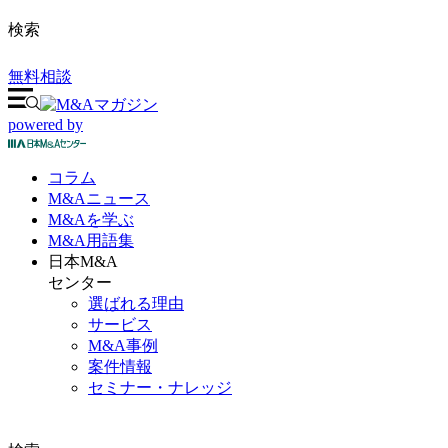
検索
無料相談
powered by
コラム
M&A
ニュース
M&Aを
学ぶ
M&A
用語集
日本M&A
センター
選ばれる理由
サービス
M&A事例
案件情報
セミナー・ナレッジ