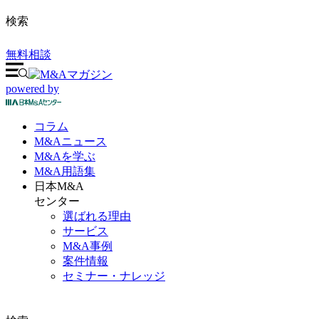
検索
無料相談
powered by
コラム
M&A
ニュース
M&Aを
学ぶ
M&A
用語集
日本M&A
センター
選ばれる理由
サービス
M&A事例
案件情報
セミナー・ナレッジ