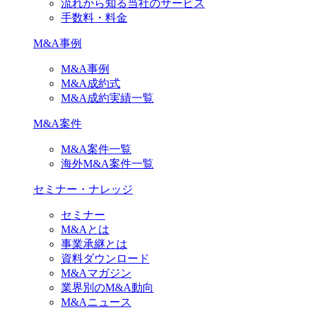
流れから知る当社のサービス
手数料・料金
M&A事例
M&A事例
M&A成約式
M&A成約実績一覧
M&A案件
M&A案件一覧
海外M&A案件一覧
セミナー・ナレッジ
セミナー
M&Aとは
事業承継とは
資料ダウンロード
M&Aマガジン
業界別のM&A動向
M&Aニュース