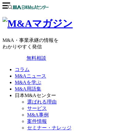
M&A・事業承継の情報を
わかりやすく発信
無料相談
コラム
M&Aニュース
M&Aを学ぶ
M&A用語集
日本M&Aセンター
選ばれる理由
サービス
M&A事例
案件情報
セミナー・ナレッジ