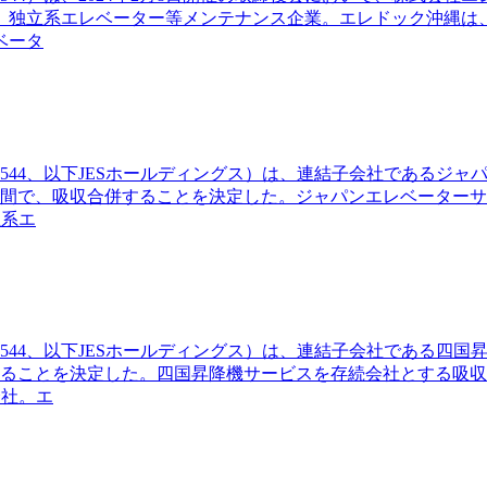
、独立系エレベーター等メンテナンス企業。エレドック沖縄は
ベータ
544、以下JESホールディングス）は、連結子会社であるジ
社間で、吸収合併することを決定した。ジャパンエレベーター
立系エ
544、以下JESホールディングス）は、連結子会社である四
することを決定した。四国昇降機サービスを存続会社とする吸
会社。エ