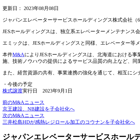
更新日：
2023年08月08日
ジャパンエレベーターサービスホールディングス株式会社（6
JESホールディングスは、独立系エレベーターメンテナンス
エミックは、JESホールディングスと同様、エレベーター等
本件
M&A
によりJESホールディングスは、北海道における
施、技術ノウハウの提供によるサービス品質の向上など、同
また、経営資源の共有、事業連携の強化を通じて、相互にシ
・今後の予定
株式譲渡
実行日 2023年9月1日
前のM&Aニュース
京王建設、NB建設を子会社化へ
次のM&Aニュース
三井松島HDが感熱レジロール加工のコウナンを子会社化へ
ジャパンエレベーターサービスホールデ