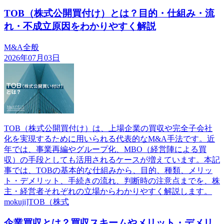
TOB（株式公開買付け）とは？目的・仕組み・流
れ・不成立原因をわかりやすく解説
M&A全般
2026年07月03日
TOB（株式公開買付け）は、上場企業の買収や完全子会社
化を実現するために用いられる代表的なM&A手法です。近
年では、事業再編やグループ化、MBO（経営陣による買
収）の手段としても活用されるケースが増えています。本記
事では、TOBの基本的な仕組みから、目的、種類、メリッ
ト・デメリット、手続きの流れ、判断時の注意点までを、株
主・経営者それぞれの立場からわかりやすく解説します。
mokuji]TOB（株式
企業買収とは？買収スキームやメリット・デメリ