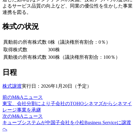
よるサービス品質の向上など、同業の優位性を生かした事業
連携を図る。
株式の状況
異動前の所有株式数
0株（議決権所有割合：0％）
取得株式数
300株
異動後の所有株式数
300株（議決権所有割合：100％）
日程
株式譲渡
実行日：2026年1月20日（予定）
前のM&Aニュース
東宝、会社分割により子会社のTOHOシネマズからシネマイ
レージ事業を承継
次のM&Aニュース
キューブシステムが中国子会社を小松Business Serviceに譲渡
へ