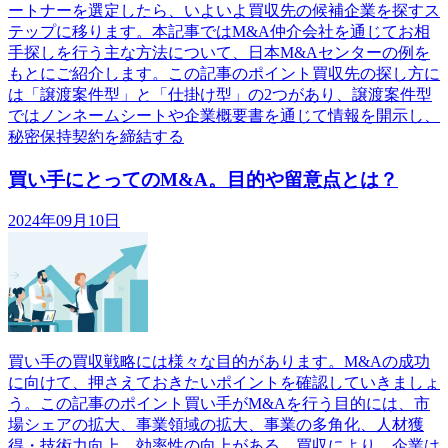
ートナーを選定したら、いよいよ買収先の候補企業を探すス
テップに移ります。本記事ではM&A仲介会社を通じてお相
手探しを行う主な方法について、日本M&Aセンターの例を
もとにご紹介します。この記事のポイント買収先の探し方に
は「譲渡案件型」と「仕掛け型」の2つがあり、譲渡案件型
ではノンネームシートや企業概要書を通じて情報を開示し、
秘密保持契約を締結する
買い手にとってのM&A。目的や留意点とは？
2024年09月10日
買い手の買収戦略には様々な目的があります。M&Aの成功
に向けて、押さえておきたいポイントを確認していきましょ
う。この記事のポイント買い手がM&Aを行う目的には、市
場シェアの拡大、事業領域の拡大、事業の多角化、人材獲
得・技術力向上、効率性の向上がある。買収により、企業は