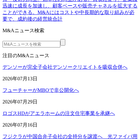
迅速に成長を加速し、顧客ベースや販売チャネルを拡大する
ことができる。M&Aにはコストや中長期的な取り組みが必
要で、成約後の経営統合計
M&Aニュース検索
注目のM&Aニュース
デンソーが完全子会社デンソークリエイトを吸収合併へ
2026年07月13日
フューチャーがMBOで非公開化へ
2026年07月29日
ロゴスHDがアエラホームの注文住宅事業を承継へ
2026年07月16日
フジクラが中国合弁子会社の全持分を譲渡へ 光ファイバ用