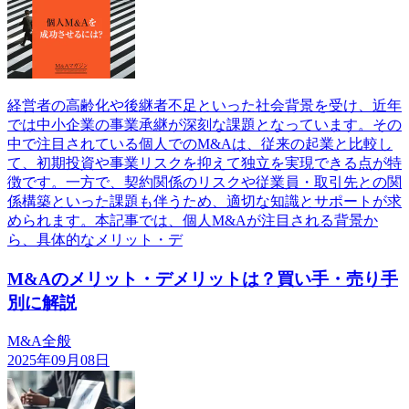
経営者の高齢化や後継者不足といった社会背景を受け、近年
では中小企業の事業承継が深刻な課題となっています。その
中で注目されている個人でのM&Aは、従来の起業と比較し
て、初期投資や事業リスクを抑えて独立を実現できる点が特
徴です。一方で、契約関係のリスクや従業員・取引先との関
係構築といった課題も伴うため、適切な知識とサポートが求
められます。本記事では、個人M&Aが注目される背景か
ら、具体的なメリット・デ
M&Aのメリット・デメリットは？買い手・売り手
別に解説
M&A全般
2025年09月08日