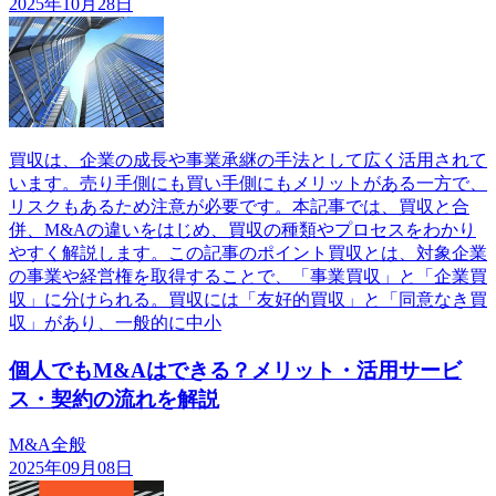
2025年10月28日
買収は、企業の成長や事業承継の手法として広く活用されて
います。売り手側にも買い手側にもメリットがある一方で、
リスクもあるため注意が必要です。本記事では、買収と合
併、M&Aの違いをはじめ、買収の種類やプロセスをわかり
やすく解説します。この記事のポイント買収とは、対象企業
の事業や経営権を取得することで、「事業買収」と「企業買
収」に分けられる。買収には「友好的買収」と「同意なき買
収」があり、一般的に中小
個人でもM&Aはできる？メリット・活用サービ
ス・契約の流れを解説
M&A全般
2025年09月08日