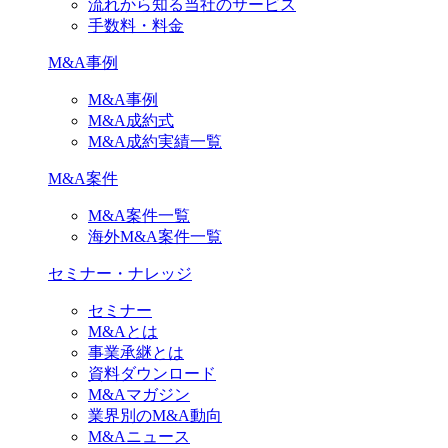
流れから知る当社のサービス
手数料・料金
M&A事例
M&A事例
M&A成約式
M&A成約実績一覧
M&A案件
M&A案件一覧
海外M&A案件一覧
セミナー・ナレッジ
セミナー
M&Aとは
事業承継とは
資料ダウンロード
M&Aマガジン
業界別のM&A動向
M&Aニュース