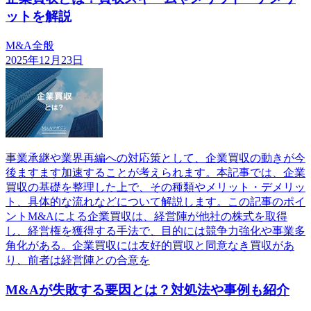
ットを解説
M&A全般
2025年12月23日
事業承継や業界再編への対応策として、企業買収の動きが今
後ますます加速することが考えられます。本記事では、企業
買収の基礎を整理した上で、その種類やメリット・デメリッ
ト、具体的な流れなどについて解説します。この記事のポイ
ントM&Aによる企業買収は、経営陣が他社の株式を取得
し、経営権を獲得する手法で、目的には競争力強化や事業多
角化がある。企業買収には友好的買収と同意なき買収があ
り、前者は経営陣との合意を
M&Aが失敗する要因とは？対処法や事例も紹介