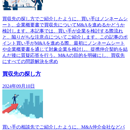
買収先の探し方でご紹介したように、買い手はノンネームシ
ート、企業概要書で買収先についてM&Aを進めるかどうか
検討します。本記事では、買い手が企業を検討する際流れ
と、陥りがちな注意点についてご紹介します。この記事のポ
イント買い手がM&Aを進める際、最初にノンネームシート
や企業概要書を通じて対象企業を検討し、提携仲介契約を結
んだ後に質疑応答を行う。M&Aの目的を明確にし、買収先
にすべての問題解決を求め
買収先の探し方
2024年09月10日
買い手の相談先でご紹介したように、M&A仲介会社などパ