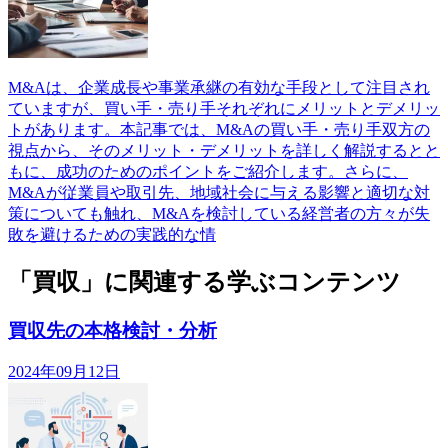
M&Aは、企業成長や事業承継の有効な手段として注目され
ていますが、買い手・売り手それぞれにメリットとデメリッ
トがあります。本記事では、M&Aの買い手・売り手双方の
視点から、そのメリット・デメリットを詳しく解説するとと
もに、成功のためのポイントをご紹介します。さらに、
M&Aが従業員や取引先、地域社会に与える影響と適切な対
策についても触れ、M&Aを検討している経営者の方々が失
敗を避けるための実践的な情
「買収」に関連する学ぶコンテンツ
買収先の本格検討・分析
2024年09月12日