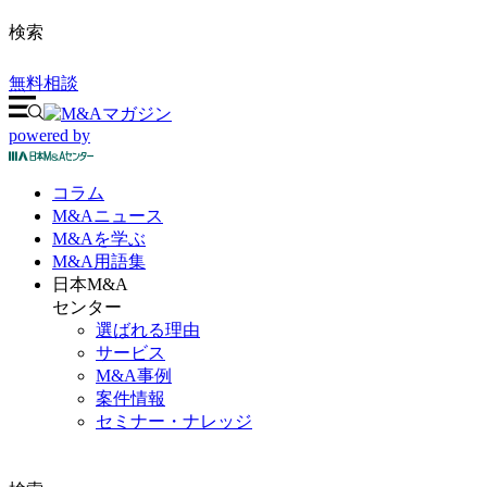
検索
無料相談
powered by
コラム
M&A
ニュース
M&Aを
学ぶ
M&A
用語集
日本M&A
センター
選ばれる理由
サービス
M&A事例
案件情報
セミナー・ナレッジ