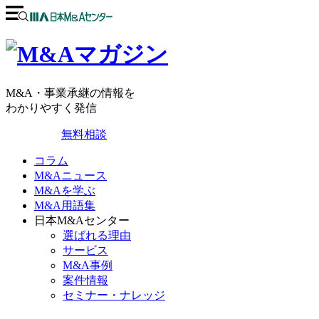
M&A・事業承継の情報を
わかりやすく発信
無料相談
コラム
M&Aニュース
M&Aを学ぶ
M&A用語集
日本M&Aセンター
選ばれる理由
サービス
M&A事例
案件情報
セミナー・ナレッジ