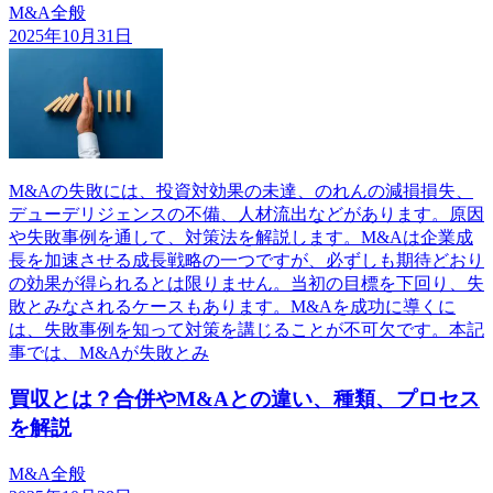
M&A全般
2025年10月31日
M&Aの失敗には、投資対効果の未達、のれんの減損損失、
デューデリジェンスの不備、人材流出などがあります。原因
や失敗事例を通して、対策法を解説します。M&Aは企業成
長を加速させる成長戦略の一つですが、必ずしも期待どおり
の効果が得られるとは限りません。当初の目標を下回り、失
敗とみなされるケースもあります。M&Aを成功に導くに
は、失敗事例を知って対策を講じることが不可欠です。本記
事では、M&Aが失敗とみ
買収とは？合併やM&Aとの違い、種類、プロセス
を解説
M&A全般