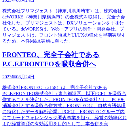
2023年08月24日
株式会社プリマジェスト（神奈川県川崎市）は、株式会社
dcWORKS（神奈川県横浜市）の全株式を取得し、完全子会
社化した。プリマジェストは、DXソリューションを手掛け
ている。dcWORKSは、Web・アプリの制作・開発会社。プ
リマジェストは、フロント領域とUI/UXの強化を早期実現す
るため、本件M&A実施に至った。
FRONTEO、完全子会社である
P.C.F.FRONTEOを吸収合併へ
2023年08月24日
株式会社FRONTEO（2158）は、完全子会社である
P.C.F.FRONTEO株式会社（東京都港区、以下PCF）を吸収合
併することを決定した。FRONTEOを存続会社とし、PCFを
消滅会社とする吸収合併方式。FRONTEOは、自然言語処理
に特化したデータ解析企業。PCFは、FRONTEOグループ内
にてカードフォレンジック調査事業を担う。経営の効率化お
よび経営資源の有効活用を目的として、本合併を実