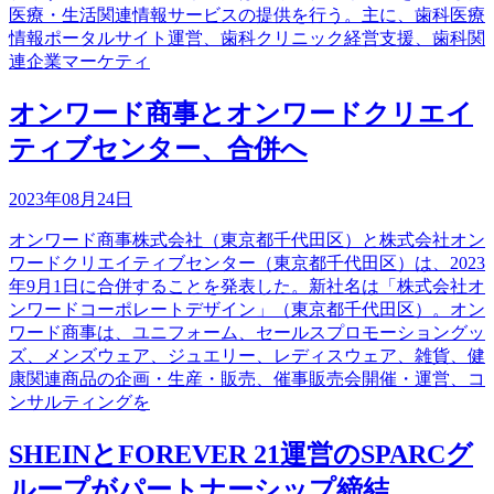
医療・生活関連情報サービスの提供を行う。主に、歯科医療
情報ポータルサイト運営、歯科クリニック経営支援、歯科関
連企業マーケティ
オンワード商事とオンワードクリエイ
ティブセンター、合併へ
2023年08月24日
オンワード商事株式会社（東京都千代田区）と株式会社オン
ワードクリエイティブセンター（東京都千代田区）は、2023
年9月1日に合併することを発表した。新社名は「株式会社オ
ンワードコーポレートデザイン」（東京都千代田区）。オン
ワード商事は、ユニフォーム、セールスプロモーショングッ
ズ、メンズウェア、ジュエリー、レディスウェア、雑貨、健
康関連商品の企画・生産・販売、催事販売会開催・運営、コ
ンサルティングを
SHEINとFOREVER 21運営のSPARCグ
ループがパートナーシップ締結