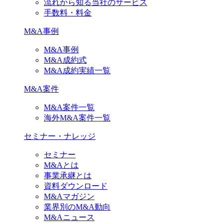
流れから知る当社のサービス
手数料・料金
M&A事例
M&A事例
M&A成約式
M&A成約実績一覧
M&A案件
M&A案件一覧
海外M&A案件一覧
セミナー・ナレッジ
セミナー
M&Aとは
事業承継とは
資料ダウンロード
M&Aマガジン
業界別のM&A動向
M&Aニュース