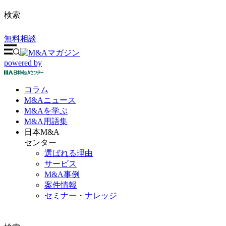
検索
無料相談
powered by
コラム
M&A
ニュース
M&Aを
学ぶ
M&A
用語集
日本M&A
センター
選ばれる理由
サービス
M&A事例
案件情報
セミナー・ナレッジ