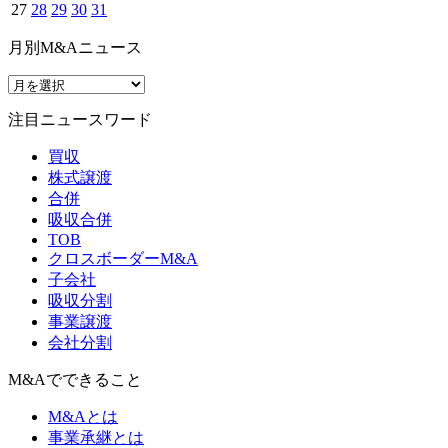
27
28
29
30
31
月別M&Aニュース
注目ニュースワード
買収
株式譲渡
合併
吸収合併
TOB
クロスボーダーM&A
子会社
吸収分割
事業譲渡
会社分割
M&Aでできること
M&Aとは
事業承継とは