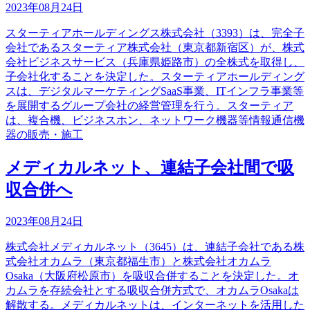
2023年08月24日
スターティアホールディングス株式会社（3393）は、完全子
会社であるスターティア株式会社（東京都新宿区）が、株式
会社ビジネスサービス（兵庫県姫路市）の全株式を取得し、
子会社化することを決定した。スターティアホールディング
スは、デジタルマーケティングSaaS事業、ITインフラ事業等
を展開するグループ会社の経営管理を行う。スターティア
は、複合機、ビジネスホン、ネットワーク機器等情報通信機
器の販売・施工
メディカルネット、連結子会社間で吸
収合併へ
2023年08月24日
株式会社メディカルネット（3645）は、連結子会社である株
式会社オカムラ（東京都福生市）と株式会社オカムラ
Osaka（大阪府松原市）を吸収合併することを決定した。オ
カムラを存続会社とする吸収合併方式で、オカムラOsakaは
解散する。メディカルネットは、インターネットを活用した