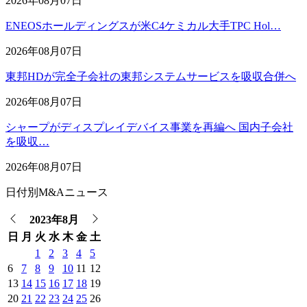
2026年08月07日
ENEOSホールディングスが米C4ケミカル大手TPC Hol…
2026年08月07日
東邦HDが完全子会社の東邦システムサービスを吸収合併へ
2026年08月07日
シャープがディスプレイデバイス事業を再編へ 国内子会社
を吸収…
2026年08月07日
日付別M&Aニュース
2023年8月
日
月
火
水
木
金
土
1
2
3
4
5
6
7
8
9
10
11
12
13
14
15
16
17
18
19
20
21
22
23
24
25
26