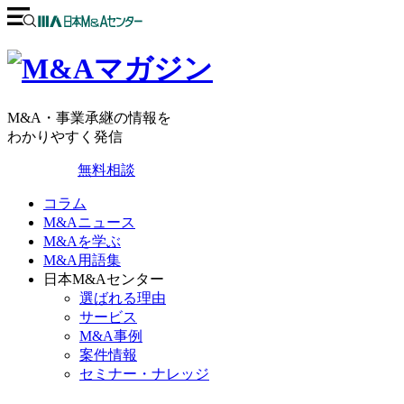
M&A・事業承継の情報を
わかりやすく発信
無料相談
コラム
M&Aニュース
M&Aを学ぶ
M&A用語集
日本M&Aセンター
選ばれる理由
サービス
M&A事例
案件情報
セミナー・ナレッジ