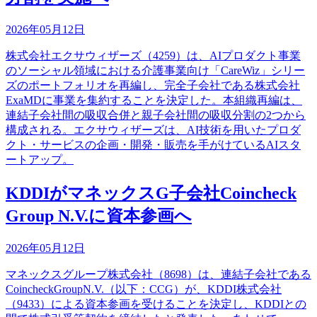
2026年05月12日
株式会社エクサウィザーズ（4259）は、AIプロダクト事業
のソーシャル領域における介護事業向け「CareWiz」シリー
ズのポートフォリオを再編し、完全子会社である株式会社
ExaMDに事業を集約することを決定した。本組織再編は、
連結子会社間の吸収合併と親子会社間の吸収分割の2つから
構成される。エクサウィザーズは、AI技術を用いたプロダ
クト・サービスの企画・開発・販売を手がけているAIスタ
ートアップ。
KDDIがマネックスG子会社Coincheck
Group N.V.に資本参画へ
2026年05月12日
マネックスグループ株式会社（8698）は、連結子会社である
CoincheckGroupN.V.（以下：CCG）が、KDDI株式会社
（9433）による資本参画を受けることを決定し、KDDIとの