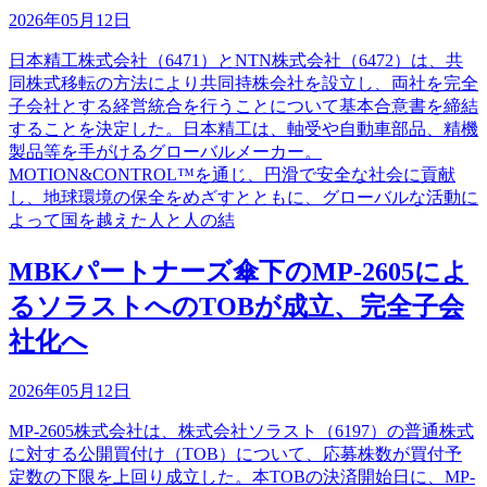
2026年05月12日
日本精工株式会社（6471）とNTN株式会社（6472）は、共
同株式移転の方法により共同持株会社を設立し、両社を完全
子会社とする経営統合を行うことについて基本合意書を締結
することを決定した。日本精工は、軸受や自動車部品、精機
製品等を手がけるグローバルメーカー。
MOTION&CONTROL™を通じ、円滑で安全な社会に貢献
し、地球環境の保全をめざすとともに、グローバルな活動に
よって国を越えた人と人の結
MBKパートナーズ傘下のMP-2605によ
るソラストへのTOBが成立、完全子会
社化へ
2026年05月12日
MP-2605株式会社は、株式会社ソラスト（6197）の普通株式
に対する公開買付け（TOB）について、応募株数が買付予
定数の下限を上回り成立した。本TOBの決済開始日に、MP-