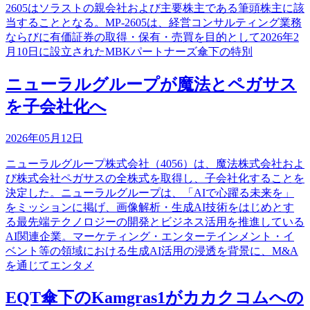
2605はソラストの親会社および主要株主である筆頭株主に該
当することとなる。MP-2605は、経営コンサルティング業務
ならびに有価証券の取得・保有・売買を目的として2026年2
月10日に設立されたMBKパートナーズ傘下の特別
ニューラルグループが魔法とペガサス
を子会社化へ
2026年05月12日
ニューラルグループ株式会社（4056）は、魔法株式会社およ
び株式会社ペガサスの全株式を取得し、子会社化することを
決定した。ニューラルグループは、「AIで心躍る未来を」
をミッションに掲げ、画像解析・生成AI技術をはじめとす
る最先端テクノロジーの開発とビジネス活用を推進している
AI関連企業。マーケティング・エンターテインメント・イ
ベント等の領域における生成AI活用の浸透を背景に、M&A
を通じてエンタメ
EQT傘下のKamgras1がカカクコムへの