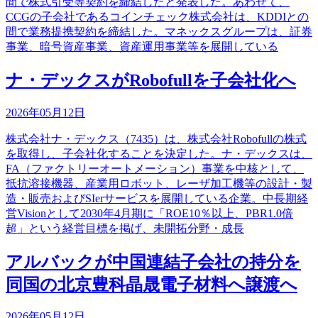
間で株式引受等契約を締結したと発表した。あわせて、
CCGの子会社であるコインチェック株式会社は、KDDIとの
間で業務提携契約を締結した。マネックスグループは、証券
事業、暗号資産事業、資産運用事業等を展開している
ナ・デックスがRobofullを子会社化へ
2026年05月12日
株式会社ナ・デックス（7435）は、株式会社Robofullの株式
を取得し、子会社化することを決定した。ナ・デックスは、
FA（ファクトリーオートメーション）事業を中核として、
抵抗溶接機器、産業用ロボット、レーザ加工機等の設計・製
造・販売およびSIerサービスを展開している企業。中長期経
営Visionとして2030年4月期に「ROE10％以上、PBR1.0倍
超」という経営目標を掲げ、未開拓分野・成長
アルバックが中国連結子会社の持分を
同国の北京豊科晶晟電子材料へ譲渡へ
2026年05月12日