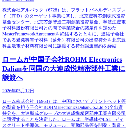
株式会社アルバック（6728）は、フラットパネルディスプレ
イ（FPD）のターゲット事業に関し、北京豊科芯創株式投資
基金センター、北京芯創智造二期創業投資基金、寧波江豊電
子材料股份有限公司との間で事業統合の諸条件を定めた
MasterFrameworkAgreementを締結するとともに、連結子会社
である愛発科電子材料（蘇州）有限公司の出資持分を北京豊
科晶晟電子材料有限公司に譲渡する持分譲渡契約を締結
ロームが中国子会社ROHM Electronics
Dalianを同国の大連成悦精密部件工業に
譲渡へ
2026年05月12日
ローム株式会社（6963）は、中国においてプリントヘッド等
の製造を担う子会社ROHMElectronicsDalianCo.,Ltd.の全出資
持分を、大連鵬成グループの大連成悦精密部件工業有限公司
に譲渡することを決定した。ロームは、半導体やLSI、ディ
スクリート半導体、モジュール、受動部品等を開発・製造・