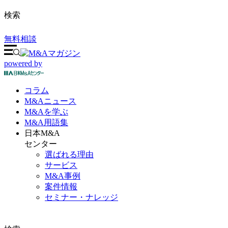
検索
無料相談
powered by
コラム
M&A
ニュース
M&Aを
学ぶ
M&A
用語集
日本M&A
センター
選ばれる理由
サービス
M&A事例
案件情報
セミナー・ナレッジ