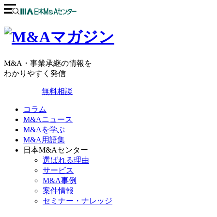
M&A・事業承継の情報を
わかりやすく発信
無料相談
コラム
M&Aニュース
M&Aを学ぶ
M&A用語集
日本M&Aセンター
選ばれる理由
サービス
M&A事例
案件情報
セミナー・ナレッジ