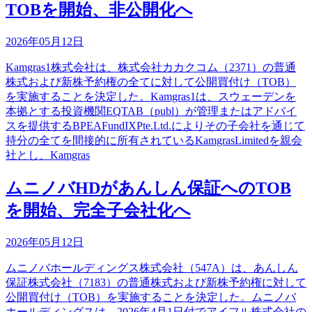
TOBを開始、非公開化へ
2026年05月12日
Kamgras1株式会社は、株式会社カカクコム（2371）の普通
株式および新株予約権の全てに対して公開買付け（TOB）
を実施することを決定した。Kamgras1は、スウェーデンを
本拠とする投資機関EQTAB（publ）が管理またはアドバイ
スを提供するBPEAFundIXPte.Ltd.によりその子会社を通じて
持分の全てを間接的に所有されているKamgrasLimitedを親会
社とし、Kamgras
ムニノバHDがあんしん保証へのTOB
を開始、完全子会社化へ
2026年05月12日
ムニノバホールディングス株式会社（547A）は、あんしん
保証株式会社（7183）の普通株式および新株予約権に対して
公開買付け（TOB）を実施することを決定した。ムニノバ
ホールディングスは、2026年4月1日付でアイフル株式会社の