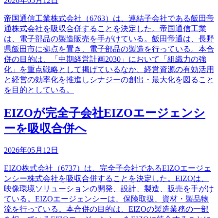
2026年05月12日
帝国通信工業株式会社（6763）は、連結子会社である飯田帝
通株式会社を吸収合併することを決定した。帝国通信工業
は、電子部品の製造販売を手がけている。飯田帝通は、長野
県飯田市に拠点を置き、電子部品の製造を行っている。本合
併の目的は、「中期経営計画2030」において「組織力の強
化」を重点戦略として掲げているなか、経営資源の有効活用
と経営の効率化を推進しシナジーの創出・最大化を図ること
を目的としている。
EIZOが完全子会社EIZOエージェンシ
ーを吸収合併へ
2026年05月12日
EIZO株式会社（6737）は、完全子会社であるEIZOエージェ
ンシー株式会社を吸収合併することを決定した。EIZOは、
映像環境ソリューションの開発、設計、製造、販売を手がけ
ている。EIZOエージェンシーは、保険取扱、資材・製品物
流を行っている。本合併の目的は、EIZOの製造業務の一部