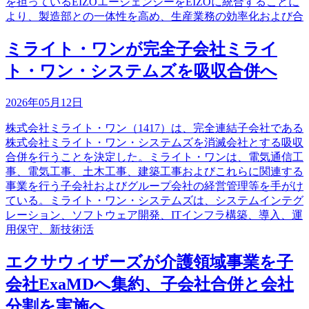
を担っているEIZOエージェンシーをEIZOに統合することに
より、製造部との一体性を高め、生産業務の効率化および合
ミライト・ワンが完全子会社ミライ
ト・ワン・システムズを吸収合併へ
2026年05月12日
株式会社ミライト・ワン（1417）は、完全連結子会社である
株式会社ミライト・ワン・システムズを消滅会社とする吸収
合併を行うことを決定した。ミライト・ワンは、電気通信工
事、電気工事、土木工事、建築工事およびこれらに関連する
事業を行う子会社およびグループ会社の経営管理等を手がけ
ている。ミライト・ワン・システムズは、システムインテグ
レーション、ソフトウェア開発、ITインフラ構築、導入、運
用保守、新技術活
エクサウィザーズが介護領域事業を子
会社ExaMDへ集約、子会社合併と会社
分割を実施へ