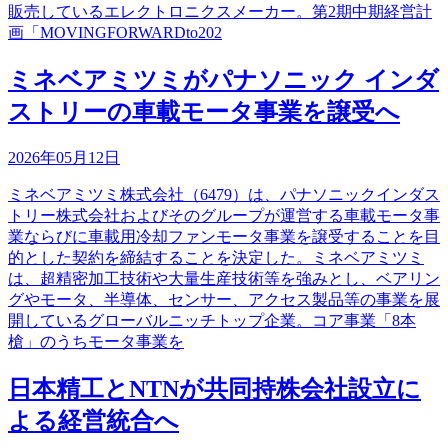
販売しているエレクトロニクスメーカー。第2期中期経営計
画「MOVINGFORWARDto202
ミネベアミツミがパナソニック インダ
ストリーの車載モータ事業を譲受へ
2026年05月12日
ミネベアミツミ株式会社（6479）は、パナソニックインダス
トリー株式会社およびそのグループが運営する車載モータ事
業ならびに車載用冷却ファンモータ事業を譲受することを目
的とした契約を締結することを決定した。ミネベアミツミ
は、超精密加工技術や大量生産技術等を強みとし、ベアリン
グやモータ、半導体、センサー、アクセス製品等の事業を展
開しているグローバルニッチトップ企業。コア事業「8本
槍」のうちモータ事業を
日本精工とNTNが共同持株会社設立に
よる経営統合へ