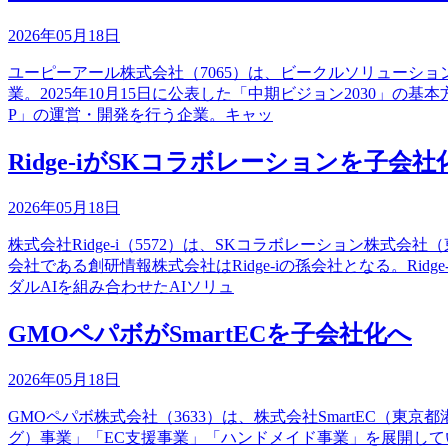
2026年05月18日
ユーピーアール株式会社（7065）は、ビークルソリューショ
業。2025年10月15日に公表した「中期ビジョン2030」の
P」の運営・開発を行う企業。キャッ
Ridge-iがSKコラボレーションを子
2026年05月18日
株式会社Ridge-i（5572）は、SKコラボレーション株
会社である創研情報株式会社はRidge-iの孫会社となる。R
ダルAIを組み合わせたAIソリュ
GMOペパボがSmartECを子会社化へ
2026年05月18日
GMOペパボ株式会社（3633）は、株式会社SmartEC（
グ）事業」「EC支援事業」「ハンドメイド事業」を展開して