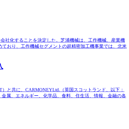
を取得し、子会社化することを決定した。芝浦機械は、工作機械、産業機
進めており、工作機械セグメントの超精密加工機事業では、北米
入
と共に、CARMONEYLtd.（英国スコットランド、以下：
械、金属、エネルギー、化学品、食料、住生活、情報、金融の各