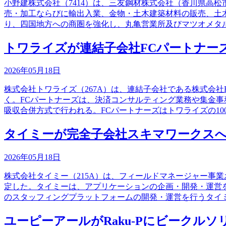
小野建株式会社（7414）は、三友鋼材株式会社（香川県高
売・加工ならびに輸出入業、金物・土木建築材料の販売、土
り、四国地方への商圏を強化し、丸亀営業所及びマツオメタ
トワライズが連結子会社FCパートナー
2026年05月18日
株式会社トワライズ（267A）は、連結子会社である株式会
く。FCパートナーズは、決済コンサルティング業務や集金事
吸収合併方式で行われる。FCパートナーズはトワライズの10
タイミーが完全子会社スキマワークス
2026年05月18日
株式会社タイミー（215A）は、フィールドマネージャー事
定した。タイミーは、アプリケーションの企画・開発・運営
のスタッフィングプラットフォームの開発・運営を行うタイミ
ユーピーアールがRaku-Pにビークル