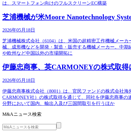
は、スマートフォン向けのフルスクリーンEC構築
芝浦機械が米Moore Nanotechnology S
2026年05月18日
芝浦機械株式会社（6104）は、米国の超精密工作機械メーカーである
械、成形機などを開発・製造・販売する機械メーカー。中期経
や欧州など中国以外の市場開拓に
伊藤忠商事、英CARMONEYの株式取
2026年05月18日
伊藤忠商事株式会社（8001）は、官民ファンドの株式会社海外
CARMONEY社）の株式取得を通じて、同社を伊藤忠商事
分野において国内、輸出入及び三国間取引を行うほか
M&Aニュース検索