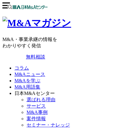
M&A・事業承継の情報を
わかりやすく発信
無料相談
コラム
M&Aニュース
M&Aを学ぶ
M&A用語集
日本M&Aセンター
選ばれる理由
サービス
M&A事例
案件情報
セミナー・ナレッジ