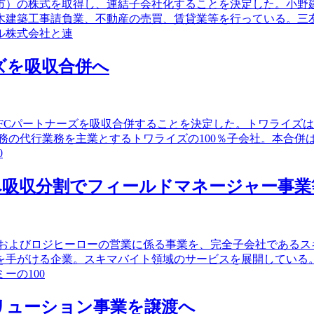
松市）の株式を取得し、連結子会社化することを決定した。小
木建築工事請負業、不動産の売買、賃貸業等を行っている。三
ル株式会社と連
ズを吸収合併へ
社FCパートナーズを吸収合併することを決定した。トワライズ
務の代行業務を主業とするトワライズの100％子会社。本合併
0
へ吸収分割でフィールドマネージャー事業
業およびロジヒーローの営業に係る事業を、完全子会社である
を手がける企業。スキマバイト領域のサービスを展開している
ーの100
ソリューション事業を譲渡へ