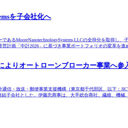
ystemsを子会社化へ
MooreNanotechnologySystems,LLCの全持分
営計画「中計2026」に基づき事業ポートフォリオの変革を
得によりオートローンブローカー事業へ参
通信・放送・郵便事業支援機構（東京都千代田区、以下：JICT）
の連結子会社とした。伊藤忠商事は、大手総合商社。繊維、機