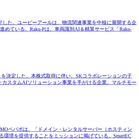
を決定した。ユーピーアールは、物流関連事業を中核に展開する企
ている。Raku-Pは、車両識別AI＆精算サービス「Raku-
ることを決定した。本株式取得に伴い、SKコラボレーションの子
用いたカスタムAIソリューション事業を手がける企業。マルチモー
た。GMOペパボは、「ドメイン・レンタルサーバー（ホスティン
境を提供することをミッションに掲げている。SmartEC