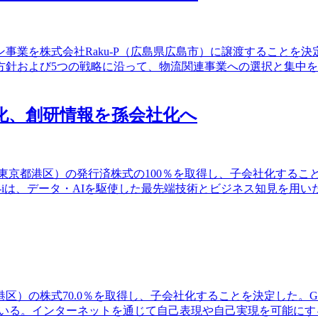
ン事業を株式会社Raku-P（広島県広島市）に譲渡すること
基本方針および5つの戦略に沿って、物流関連事業への選択と集中を進め
会社化、創研情報を孫会社化へ
式会社（東京都港区）の発行済株式の100％を取得し、子会社化す
idge-iは、データ・AIを駆使した最先端技術とビジネス知見を
東京都港区）の株式70.0％を取得し、子会社化することを決定し
いる。インターネットを通じて自己表現や自己実現を可能にする環