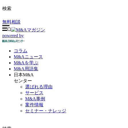
検索
無料相談
powered by
コラム
M&A
ニュース
M&Aを
学ぶ
M&A
用語集
日本M&A
センター
選ばれる理由
サービス
M&A事例
案件情報
セミナー・ナレッジ