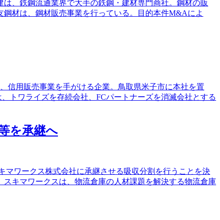
野建は、鉄鋼流通業界で大手の鉄鋼・建材専門商社。鋼材の販
友鋼材は、鋼材販売事業を行っている。目的本件M&Aによ
は、信用販売事業を手がける企業。鳥取県米子市に本社を置
は、トワライズを存続会社、FCパートナーズを消滅会社とする
等を承継へ
スキマワークス株式会社に承継させる吸収分割を行うことを決
。スキマワークスは、物流倉庫の人材課題を解決する物流倉庫