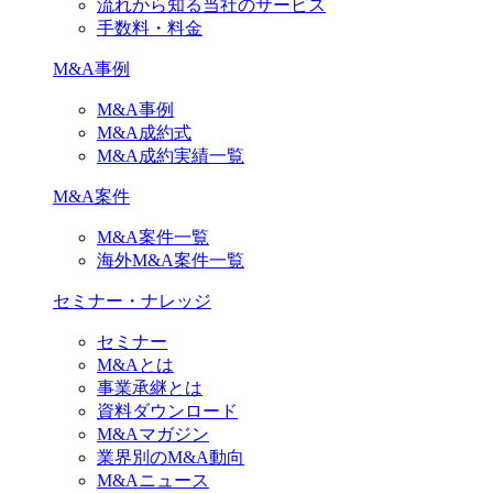
流れから知る当社のサービス
手数料・料金
M&A事例
M&A事例
M&A成約式
M&A成約実績一覧
M&A案件
M&A案件一覧
海外M&A案件一覧
セミナー・ナレッジ
セミナー
M&Aとは
事業承継とは
資料ダウンロード
M&Aマガジン
業界別のM&A動向
M&Aニュース