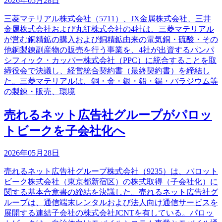
2026年05月28日
三菱マテリアル株式会社（5711）、JX金属株式会社、三井
金属株式会社および丸紅株式会社の4社は、三菱マテリアル
が営む銅精鉱の購入および銅精鉱由来の電気銅・硫酸・その
他銅製錬副産物の販売を行う事業を、4社が出資するパンパ
シフィック・カッパー株式会社（PPC）に統合することを取
締役会で決議し、経営統合契約書（最終契約書）を締結し
た。三菱マテリアルは、銅・金・銀・鉛・錫・パラジウム等
の製錬・販売、環境
売れるネット広告社グループがパロッ
トビークを子会社化へ
2026年05月28日
売れるネット広告社グループ株式会社（9235）は、パロット
ビーク株式会社（東京都新宿区）の株式取得（子会社化）に
関する基本合意書の締結を決議した。売れるネット広告社グ
ループは、通信端末レンタルおよび法人向け通信サービスを
展開する連結子会社の株式会社JCNTを有している。パロッ