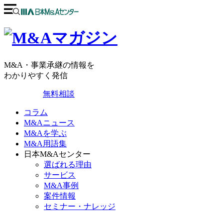
M&A・事業承継の情報を
わかりやすく発信
無料相談
コラム
M&Aニュース
M&Aを学ぶ
M&A用語集
日本M&Aセンター
選ばれる理由
サービス
M&A事例
案件情報
セミナー・ナレッジ