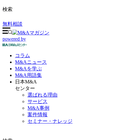
検索
無料相談
powered by
コラム
M&A
ニュース
M&Aを
学ぶ
M&A
用語集
日本M&A
センター
選ばれる理由
サービス
M&A事例
案件情報
セミナー・ナレッジ