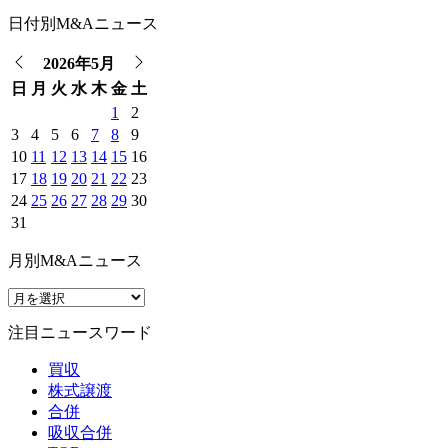
日付別M&Aニュース
2026年5月
日
月
火
水
木
金
土
1
2
3
4
5
6
7
8
9
10
11
12
13
14
15
16
17
18
19
20
21
22
23
24
25
26
27
28
29
30
31
月別M&Aニュース
注目ニュースワード
買収
株式譲渡
合併
吸収合併