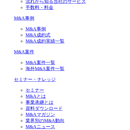
流れから知る当社のサービス
手数料・料金
M&A事例
M&A事例
M&A成約式
M&A成約実績一覧
M&A案件
M&A案件一覧
海外M&A案件一覧
セミナー・ナレッジ
セミナー
M&Aとは
事業承継とは
資料ダウンロード
M&Aマガジン
業界別のM&A動向
M&Aニュース