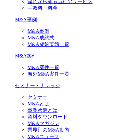
流れから知る当社のサービス
手数料・料金
M&A事例
M&A事例
M&A成約式
M&A成約実績一覧
M&A案件
M&A案件一覧
海外M&A案件一覧
セミナー・ナレッジ
セミナー
M&Aとは
事業承継とは
資料ダウンロード
M&Aマガジン
業界別のM&A動向
M&Aニュース