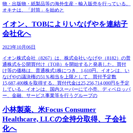
物・出版物・紙製品等の海外生産・輸入販売を行っている。
オキナは、「封筒」を始めと
イオン、TOBによりいなげやを連結子
会社化へ
2023年10月06日
イオン株式会社（8267）は、株式会社いなげや（8182）の普
通株式を公開買付け（TOB）を開始すると発表した。買付
け等の価格は、普通株式1株につき、1,610円。イオンは、い
なげやの議決権の51％相当を上限として、買付予定数
15,687,400株を取得する。買付代金は25,256,714,000円を予定
している。イオンは、国内スーパーにて小売、ディベロッパ
ー、金融、サービス事業等を行うグループの
小林製薬、米Focus Consumer
Healthcare, LLCの全持分取得、子会社
化へ