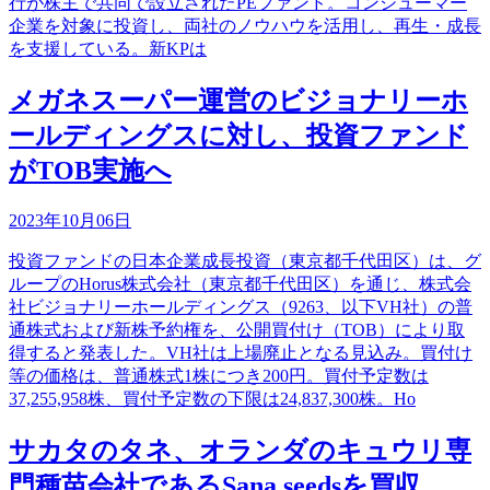
行が株主で共同で設立されたPEファンド。コンシューマー
企業を対象に投資し、両社のノウハウを活用し、再生・成長
を支援している。新KPは
メガネスーパー運営のビジョナリーホ
ールディングスに対し、投資ファンド
がTOB実施へ
2023年10月06日
投資ファンドの日本企業成長投資（東京都千代田区）は、グ
ループのHorus株式会社（東京都千代田区）を通じ、株式会
社ビジョナリーホールディングス（9263、以下VH社）の普
通株式および新株予約権を、公開買付け（TOB）により取
得すると発表した。VH社は上場廃止となる見込み。買付け
等の価格は、普通株式1株につき200円。買付予定数は
37,255,958株、買付予定数の下限は24,837,300株。Ho
サカタのタネ、オランダのキュウリ専
門種苗会社であるSana seedsを買収