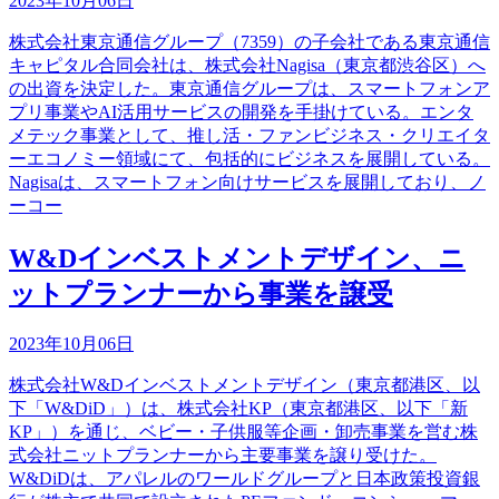
2023年10月06日
株式会社東京通信グループ（7359）の子会社である東京通信
キャピタル合同会社は、株式会社Nagisa（東京都渋谷区）へ
の出資を決定した。東京通信グループは、スマートフォンア
プリ事業やAI活用サービスの開発を手掛けている。エンタ
メテック事業として、推し活・ファンビジネス・クリエイタ
ーエコノミー領域にて、包括的にビジネスを展開している。
Nagisaは、スマートフォン向けサービスを展開しており、ノ
ーコー
W&Dインベストメントデザイン、ニ
ットプランナーから事業を譲受
2023年10月06日
株式会社W&Dインベストメントデザイン（東京都港区、以
下「W&DiD」）は、株式会社KP（東京都港区、以下「新
KP」）を通じ、ベビー・子供服等企画・卸売事業を営む株
式会社ニットプランナーから主要事業を譲り受けた。
W&DiDは、アパレルのワールドグループと日本政策投資銀