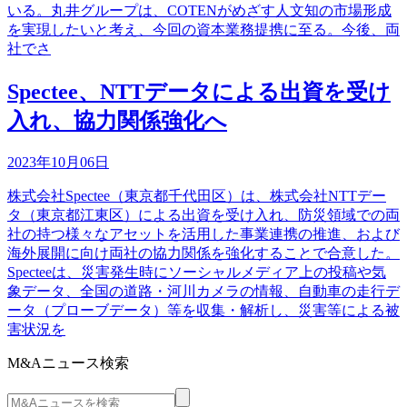
いる。丸井グループは、COTENがめざす人文知の市場形成
を実現したいと考え、今回の資本業務提携に至る。今後、両
社でさ
Spectee、NTTデータによる出資を受け
入れ、協力関係強化へ
2023年10月06日
株式会社Spectee（東京都千代田区）は、株式会社NTTデー
タ（東京都江東区）による出資を受け入れ、防災領域での両
社の持つ様々なアセットを活用した事業連携の推進、および
海外展開に向け両社の協力関係を強化することで合意した。
Specteeは、災害発生時にソーシャルメディア上の投稿や気
象データ、全国の道路・河川カメラの情報、自動車の走行デ
ータ（プローブデータ）等を収集・解析し、災害等による被
害状況を
M&Aニュース検索