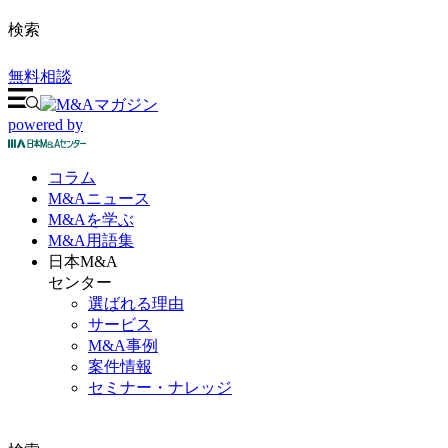
検索
無料相談
powered by
コラム
M&A
ニュース
M&Aを
学ぶ
M&A
用語集
日本M&A
センター
選ばれる理由
サービス
M&A事例
案件情報
セミナー・ナレッジ