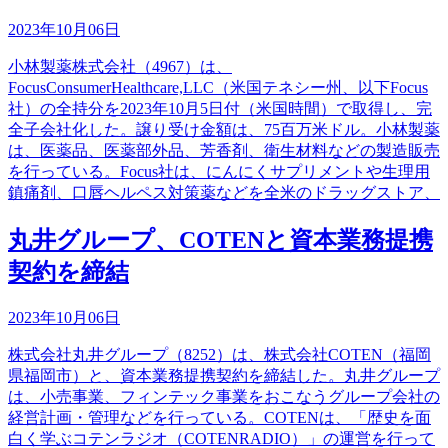
2023年10月06日
小林製薬株式会社（4967）は、
FocusConsumerHealthcare,LLC（米国テネシー州、以下Focus
社）の全持分を2023年10月5日付（米国時間）で取得し、完
全子会社化した。譲り受け金額は、75百万米ドル。小林製薬
は、医薬品、医薬部外品、芳香剤、衛生材料などの製造販売
を行っている。Focus社は、にんにくサプリメントや生理用
鎮痛剤、口唇ヘルペス対策薬などを全米のドラッグストア、
丸井グループ、COTENと資本業務提携
契約を締結
2023年10月06日
株式会社丸井グループ（8252）は、株式会社COTEN（福岡
県福岡市）と、資本業務提携契約を締結した。丸井グループ
は、小売事業、フィンテック事業をおこなうグループ会社の
経営計画・管理などを行っている。COTENは、「歴史を面
白く学ぶコテンラジオ（COTENRADIO）」の運営を行って