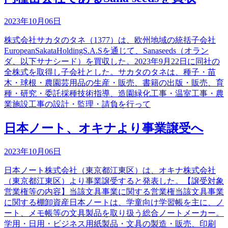
2023年10月06日
株式会社サカタのタネ（1377）は、欧州地域の統括子会社
EuropeanSakataHoldingS.A.Sを通じて、Sanaseeds（オラン
ダ、以下サナシード）を買収した。2023年9月22日に同社の
全株式を取得し子会社とした。サカタのタネは、種子・苗
木・球根・農園芸用品の生産・販売、書籍の出版・販売、育
種・研究・委託採種技術指導、造園緑化工事・温室工事・農
業施設工事の設計・監理・請負を行って
日本ノート、オキナより事業譲受へ
2023年10月06日
日本ノート株式会社（東京都江東区）は、オキナ株式会社
（東京都江東区）より事業譲受すると発表した。【譲受対象
営業権等の内容】当該文具事業に関する営業権当該文具事業
に関する棚卸資産日本ノートは、学童向け学習帳を主に、ノ
ート、メモ帳等の文具製品を取り扱う総合ノートメーカー。
学用・日用・ビジネス用紙製品・文具の製造・販売、印刷