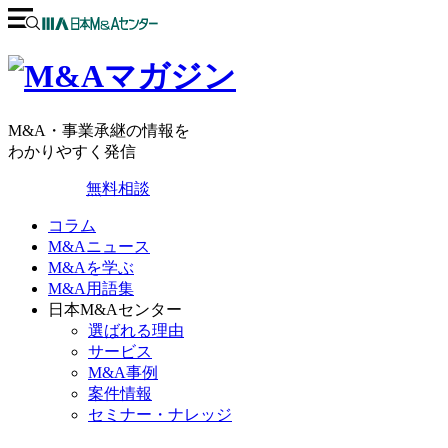
M&A・事業承継の情報を
わかりやすく発信
無料相談
コラム
M&Aニュース
M&Aを学ぶ
M&A用語集
日本M&Aセンター
選ばれる理由
サービス
M&A事例
案件情報
セミナー・ナレッジ