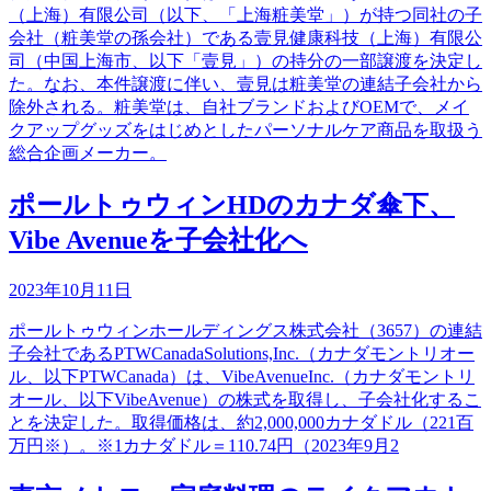
（上海）有限公司（以下、「上海粧美堂」）が持つ同社の子
会社（粧美堂の孫会社）である壹見健康科技（上海）有限公
司（中国上海市、以下「壹見」）の持分の一部譲渡を決定し
た。なお、本件譲渡に伴い、壹見は粧美堂の連結子会社から
除外される。粧美堂は、自社ブランドおよびOEMで、メイ
クアップグッズをはじめとしたパーソナルケア商品を取扱う
総合企画メーカー。
ポールトゥウィンHDのカナダ傘下、
Vibe Avenueを子会社化へ
2023年10月11日
ポールトゥウィンホールディングス株式会社（3657）の連結
子会社であるPTWCanadaSolutions,Inc.（カナダモントリオー
ル、以下PTWCanada）は、VibeAvenueInc.（カナダモントリ
オール、以下VibeAvenue）の株式を取得し、子会社化するこ
とを決定した。取得価格は、約2,000,000カナダドル（221百
万円※）。※1カナダドル＝110.74円（2023年9月2