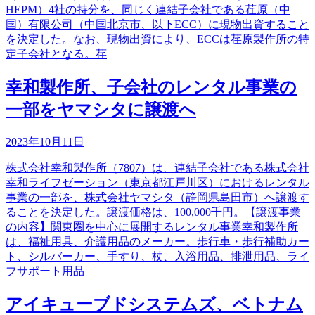
HEPM）4社の持分を、同じく連結子会社である荏原（中
国）有限公司（中国北京市、以下ECC）に現物出資すること
を決定した。なお、現物出資により、ECCは荏原製作所の特
定子会社となる。荏
幸和製作所、子会社のレンタル事業の
一部をヤマシタに譲渡へ
2023年10月11日
株式会社幸和製作所（7807）は、連結子会社である株式会社
幸和ライフゼーション（東京都江戸川区）におけるレンタル
事業の一部を、株式会社ヤマシタ（静岡県島田市）へ譲渡す
ることを決定した。譲渡価格は、100,000千円。【譲渡事業
の内容】関東圏を中心に展開するレンタル事業幸和製作所
は、福祉用具、介護用品のメーカー。歩行車・歩行補助カー
ト、シルバーカー、手すり、杖、入浴用品、排泄用品、ライ
フサポート用品
アイキューブドシステムズ、ベトナム