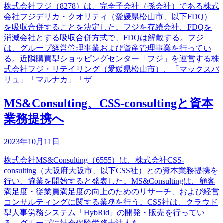
株式会社フジ（8278）は、完全子会社（孫会社）である株式
会社フジデリカ・クオリティ（愛媛県松山市、以下FDQ）
を吸収合併することを決定した。フジを存続会社、FDQを
消滅会社とする吸収合併方式で、FDQは解散する。フジ
は、グループ経営管理事業および資産管理事業を行ってい
る。近隣購買型ショッピングセンター「フジ」を運営する株
式会社フジ・リテイリング（愛媛県松山市）、「マックスバ
リュ」「マルナカ」「ザ
MS&Consulting、CSS-consultingと資本
業務提携へ
2023年10月11日
株式会社MS&Consulting（6555）は、株式会社CSS-
consulting（大阪府大阪市、以下CSS社）との資本業務提携を
行い、協業を開始すると発表した。MS&Consultingは、顧客
満足度・従業員満足度の向上のためのリサーチ、および経営
コンサルティングに関する業務を行う。CSS社は、クラウド
型人事労務システム「HybRid」の開発・販売を行ってい
る。グループに社会保険労務士法人を