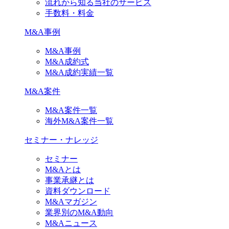
流れから知る当社のサービス
手数料・料金
M&A事例
M&A事例
M&A成約式
M&A成約実績一覧
M&A案件
M&A案件一覧
海外M&A案件一覧
セミナー・ナレッジ
セミナー
M&Aとは
事業承継とは
資料ダウンロード
M&Aマガジン
業界別のM&A動向
M&Aニュース