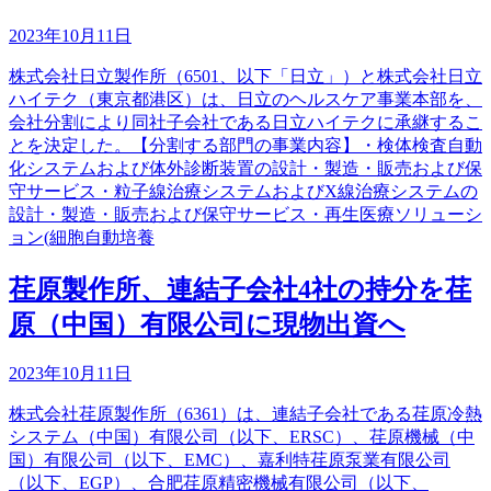
2023年10月11日
株式会社日立製作所（6501、以下「日立」）と株式会社日立
ハイテク（東京都港区）は、日立のヘルスケア事業本部を、
会社分割により同社子会社である日立ハイテクに承継するこ
とを決定した。【分割する部門の事業内容】・検体検査自動
化システムおよび体外診断装置の設計・製造・販売および保
守サービス・粒子線治療システムおよびX線治療システムの
設計・製造・販売および保守サービス・再生医療ソリューシ
ョン(細胞自動培養
荏原製作所、連結子会社4社の持分を荏
原（中国）有限公司に現物出資へ
2023年10月11日
株式会社荏原製作所（6361）は、連結子会社である荏原冷熱
システム（中国）有限公司（以下、ERSC）、荏原機械（中
国）有限公司（以下、EMC）、嘉利特荏原泵業有限公司
（以下、EGP）、合肥荏原精密機械有限公司（以下、