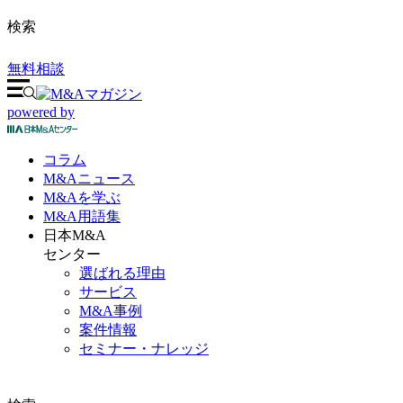
検索
無料相談
powered by
コラム
M&A
ニュース
M&Aを
学ぶ
M&A
用語集
日本M&A
センター
選ばれる理由
サービス
M&A事例
案件情報
セミナー・ナレッジ