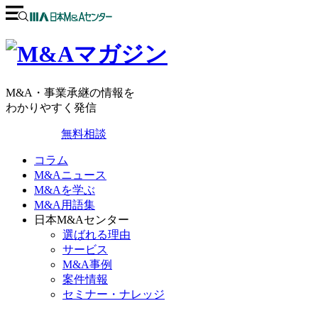
M&A・事業承継の情報を
わかりやすく発信
無料相談
コラム
M&Aニュース
M&Aを学ぶ
M&A用語集
日本M&Aセンター
選ばれる理由
サービス
M&A事例
案件情報
セミナー・ナレッジ