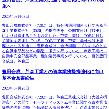
施へ
2025年08月08日
豊田合成株式会社（7282）は、持分法適用関連会社である芦
森工業株式会社（3526）の株券等を、公開買付け（TOB）
により取得することを決定した。芦森工業は、TOBに対し
て賛同を表明している。TOB完了後、芦森工業株式は上場
廃止となる見通し。豊田合成は、合成樹脂・ゴムを中心とす
る自動車部品などの製造・販売を行っている。芦森工業は、
自動車安全部品事業、機能製品事業を行っている。目的豊田
合成は、芦森工
豊田合成、芦森工業との資本業務提携強化に向け
基本合意書締結
2023年07月28日
豊田合成株式会社（7282）は、芦森工業株式会社（大阪府摂
津市）との間で、セーフティシステム事業に関する資本業務
提携の強化に向けた協議に入る旨を決定し、芦森工業および