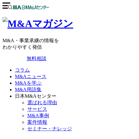
M&A・事業承継の情報を
わかりやすく発信
無料相談
コラム
M&Aニュース
M&Aを学ぶ
M&A用語集
日本M&Aセンター
選ばれる理由
サービス
M&A事例
案件情報
セミナー・ナレッジ