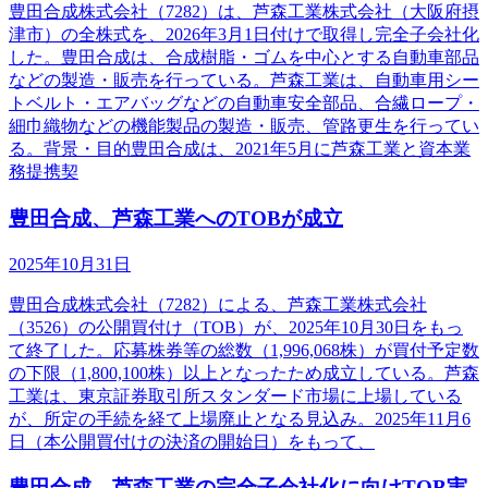
豊田合成株式会社（7282）は、芦森工業株式会社（大阪府摂
津市）の全株式を、2026年3月1日付けで取得し完全子会社化
した。豊田合成は、合成樹脂・ゴムを中心とする自動車部品
などの製造・販売を行っている。芦森工業は、自動車用シー
トベルト・エアバッグなどの自動車安全部品、合繊ロープ・
細巾織物などの機能製品の製造・販売、管路更生を行ってい
る。背景・目的豊田合成は、2021年5月に芦森工業と資本業
務提携契
豊田合成、芦森工業へのTOBが成立
2025年10月31日
豊田合成株式会社（7282）による、芦森工業株式会社
（3526）の公開買付け（TOB）が、2025年10月30日をもっ
て終了した。応募株券等の総数（1,996,068株）が買付予定数
の下限（1,800,100株）以上となったため成立している。芦森
工業は、東京証券取引所スタンダード市場に上場している
が、所定の手続を経て上場廃止となる見込み。2025年11月6
日（本公開買付けの決済の開始日）をもって、
豊田合成、芦森工業の完全子会社化に向けTOB実