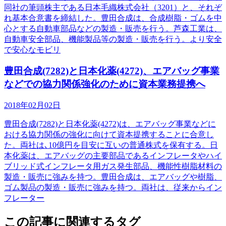
同社の筆頭株主である日本毛織株式会社（3201）と、それぞ
れ基本合意書を締結した。豊田合成は、合成樹脂・ゴムを中
心とする自動車部品などの製造・販売を行う。芦森工業は、
自動車安全部品、機能製品等の製造・販売を行う。より安全
で安心なモビリ
豊田合成(7282)と日本化薬(4272)、エアバッグ事業
などでの協力関係強化のために資本業務提携へ
2018年02月02日
豊田合成(7282)と日本化薬(4272)は、エアバッグ事業などに
おける協力関係の強化に向けて資本提携することに合意し
た。両社は､10億円を目安に互いの普通株式を保有する。日
本化薬は、エアバッグの主要部品であるインフレータやハイ
ブリッド式インフレータ用ガス発生部品、機能性樹脂材料の
製造・販売に強みを持つ。豊田合成は、エアバッグや樹脂、
ゴム製品の製造・販売に強みを持つ。両社は、従来からイン
フレーター
この記事に関連するタグ