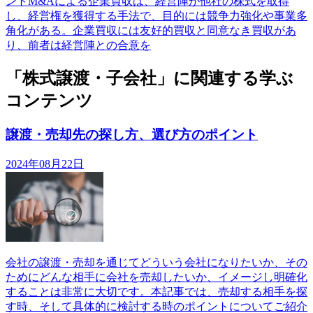
ントM&Aによる企業買収は、経営陣が他社の株式を取得
し、経営権を獲得する手法で、目的には競争力強化や事業多
角化がある。企業買収には友好的買収と同意なき買収があ
り、前者は経営陣との合意を
「株式譲渡・子会社」に関連する学ぶ
コンテンツ
譲渡・売却先の探し方、選び方のポイント
2024年08月22日
会社の譲渡・売却を通じてどういう会社になりたいか、その
ためにどんな相手に会社を売却したいか、イメージし明確化
することは非常に大切です。本記事では、売却する相手を探
す時、そして具体的に検討する時のポイントについてご紹介