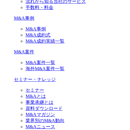
流れから知る当社のサービス
手数料・料金
M&A事例
M&A事例
M&A成約式
M&A成約実績一覧
M&A案件
M&A案件一覧
海外M&A案件一覧
セミナー・ナレッジ
セミナー
M&Aとは
事業承継とは
資料ダウンロード
M&Aマガジン
業界別のM&A動向
M&Aニュース