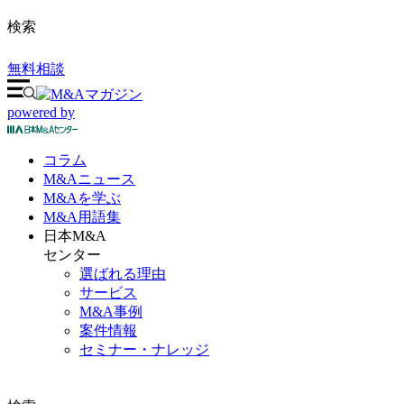
検索
無料相談
powered by
コラム
M&A
ニュース
M&Aを
学ぶ
M&A
用語集
日本M&A
センター
選ばれる理由
サービス
M&A事例
案件情報
セミナー・ナレッジ