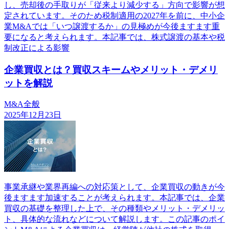
し、売却後の手取りが「従来より減少する」方向で影響が想
定されています。そのため税制適用の2027年を前に、中小企
業M&Aでは「いつ譲渡するか」の見極めが今後ますます重
要になると考えられます。本記事では、株式譲渡の基本や税
制改正による影響
企業買収とは？買収スキームやメリット・デメリ
ットを解説
M&A全般
2025年12月23日
事業承継や業界再編への対応策として、企業買収の動きが今
後ますます加速することが考えられます。本記事では、企業
買収の基礎を整理した上で、その種類やメリット・デメリッ
ト、具体的な流れなどについて解説します。この記事のポイ