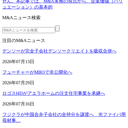
せん。本記事では、M&A実務の視点から、企業価値（バリ
ュエーション）の基本的
M&Aニュース検索
注目のM&Aニュース
デンソーが完全子会社デンソークリエイトを吸収合併へ
2026年07月13日
フューチャーがMBOで非公開化へ
2026年07月29日
ロゴスHDがアエラホームの注文住宅事業を承継へ
2026年07月16日
フジクラが中国合弁子会社の全持分を譲渡へ 光ファイバ用
母材事…