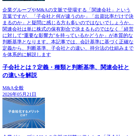
企業グループやM&Aの文脈で登場する「関連会社」という
言葉ですが、「子会社と何が違うのか」「出資比率だけで決
まるのか」と疑問に感じる方も多いのではないでしょうか。
関連会社は単に株式の保有割合で決まるものではなく「経営
に対して“重要な影響力”を持っているかどうか」が本質的な
判断基準となります。本記事では、会計基準に基づく正確な
定義から、判断基準、子会社との違い、持分法の仕組みまで
を体系的に解説します
子会社とは？定義・種類と判断基準、関連会社と
の違いを解説
M&A全般
2026年05月21日