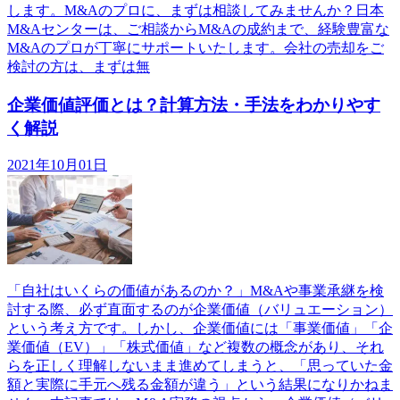
します。M&Aのプロに、まずは相談してみませんか？日本
M&Aセンターは、ご相談からM&Aの成約まで、経験豊富な
M&Aのプロが丁寧にサポートいたします。会社の売却をご
検討の方は、まずは無
企業価値評価とは？計算方法・手法をわかりやす
く解説
2021年10月01日
「自社はいくらの価値があるのか？」M&Aや事業承継を検
討する際、必ず直面するのが企業価値（バリュエーション）
という考え方です。しかし、企業価値には「事業価値」「企
業価値（EV）」「株式価値」など複数の概念があり、それ
らを正しく理解しないまま進めてしまうと、「思っていた金
額と実際に手元へ残る金額が違う」という結果になりかねま