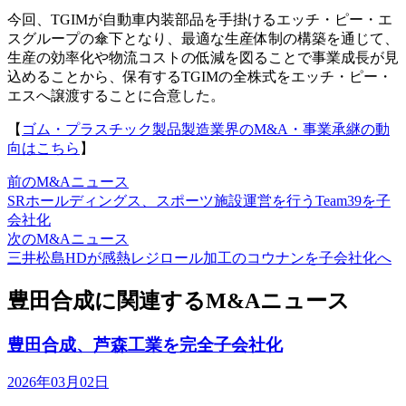
今回、TGIMが自動車内装部品を手掛けるエッチ・ピー・エ
スグループの傘下となり、最適な生産体制の構築を通じて、
生産の効率化や物流コストの低減を図ることで事業成長が見
込めることから、保有するTGIMの全株式をエッチ・ピー・
エスへ譲渡することに合意した。
【
ゴム・プラスチック製品製造業界のM&A・事業承継の動
向はこちら
】
前のM&Aニュース
SRホールディングス、スポーツ施設運営を行うTeam39を子
会社化
次のM&Aニュース
三井松島HDが感熱レジロール加工のコウナンを子会社化へ
豊田合成に関連するM&Aニュース
豊田合成、芦森工業を完全子会社化
2026年03月02日