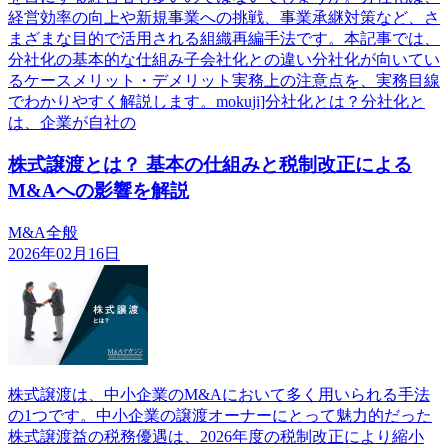
経営効率の向上や新規事業への挑戦、事業承継対策など、さ
まざまな目的で活用される組織再編手法です。本記事では、
分社化の基本的な仕組み子会社化との違い分社化が向いてい
るケースメリット・デメリット実務上の注意点を、実務目線
でわかりやすく解説します。mokuji]分社化とは？分社化と
は、企業が自社の
株式譲渡とは？ 基本の仕組みと税制改正による
M&Aへの影響を解説
M&A全般
2026年02月16日
株式譲渡は、中小企業のM&Aにおいて多く用いられる手法
の1つです。中小企業の譲渡オーナーにとって魅力的だった
株式譲渡益の税務優遇は、2026年度の税制改正により縮小