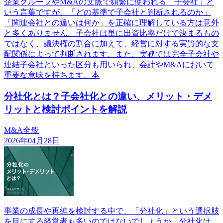
企業グループやM&Aの文脈で頻繁に使われる「子会社」と
いう言葉ですが、「どの基準で子会社と判断されるのか」
「関連会社との違いは何か」を正確に理解している方は意外
と多くありません。子会社は単に出資比率だけで決まるもの
ではなく、議決権の割合に加えて、経営に対する実質的な支
配関係によって判断されます。また、実務では完全子会社や
連結子会社といった区分も用いられ、会計やM&Aにおいて
重要な意味を持ちます。本
分社化とは？子会社化との違い、メリット・デメ
リットと検討ポイントを解説
M&A全般
2026年04月28日
事業の成長や再編を検討する中で、「分社化」という選択肢
を目にする経営者も多いのではないでしょうか。分社化は、