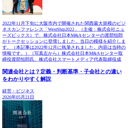
2022年11月下旬に大阪市内で開催された関西最大規模のビジ
ネスカンファレンス「WestShip2022」（主催：株式会社ニュ
ーズピックス）で、株式会社日本M&Aセンターの渡部恒郎
がトークセッションに登壇しました。当日の模様を紹介しま
す。（本記事は2022年12月に執筆されました。内容は当時の
情報です。）（写真左から）株式会社日本M&Aセンター取
締役渡部恒郎氏、株式会社スマートメディア代表取締役成
関連会社とは？定義・判断基準・子会社との違い
をわかりやすく解説
経営・ビジネス
2026年05月21日