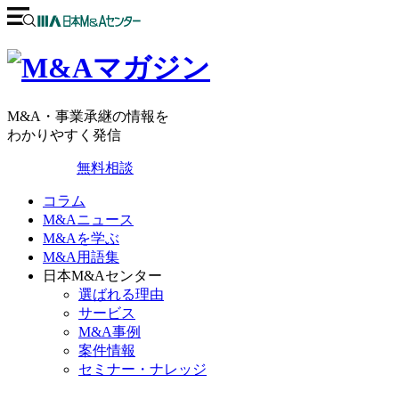
M&A・事業承継の情報を
わかりやすく発信
無料相談
コラム
M&Aニュース
M&Aを学ぶ
M&A用語集
日本M&Aセンター
選ばれる理由
サービス
M&A事例
案件情報
セミナー・ナレッジ