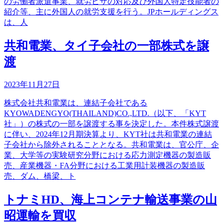
の労働者派遣事業、就労ビザの対応及び外国人特定技能者の
紹介等、主に外国人の就労支援を行う。JPホールディングス
は、人
共和電業、タイ子会社の一部株式を譲
渡
2023年11月27日
株式会社共和電業は、連結子会社である
KYOWADENGYO(THAILAND)CO.,LTD.（以下、「KYT
社」）の株式の一部を譲渡する事を決定した。本件株式譲渡
に伴い、2024年12月期決算より、KYT社は共和電業の連結
子会社から除外されることとなる。共和電業は、官公庁、企
業、大学等の実験研究分野における応力測定機器の製造販
売、産業機器・FA分野における工業用計装機器の製造販
売、ダム、橋梁、ト
トナミHD、海上コンテナ輸送事業の山
昭運輸を買収