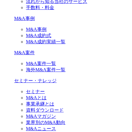
流れから知る当社のサービス
手数料・料金
M&A事例
M&A事例
M&A成約式
M&A成約実績一覧
M&A案件
M&A案件一覧
海外M&A案件一覧
セミナー・ナレッジ
セミナー
M&Aとは
事業承継とは
資料ダウンロード
M&Aマガジン
業界別のM&A動向
M&Aニュース