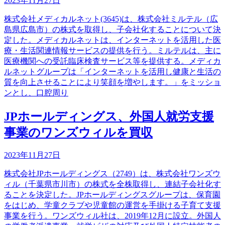
2023年11月27日
株式会社メディカルネット(3645)は、株式会社ミルテル（広
島県広島市）の株式を取得し、子会社化することについて決
定した。メディカルネットは、インターネットを活用した医
療・生活関連情報サービスの提供を行う。ミルテルは、主に
医療機関への受託臨床検査サービス等を提供する。メディカ
ルネットグループは「インターネットを活用し健康と生活の
質を向上させることにより笑顔を増やします。」をミッショ
ンとし、口腔周り
JPホールディングス、外国人就労支援
事業のワンズウィルを買収
2023年11月27日
株式会社JPホールディングス（2749）は、株式会社ワンズウ
ィル（千葉県市川市）の株式を全株取得し、連結子会社化す
ることを決定した。JPホールディングスグループは、保育園
をはじめ、学童クラブや児童館の運営を手掛ける子育て支援
事業を行う。ワンズウィル社は、2019年12月に設立。外国人