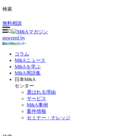
検索
無料相談
powered by
コラム
M&A
ニュース
M&Aを
学ぶ
M&A
用語集
日本M&A
センター
選ばれる理由
サービス
M&A事例
案件情報
セミナー・ナレッジ