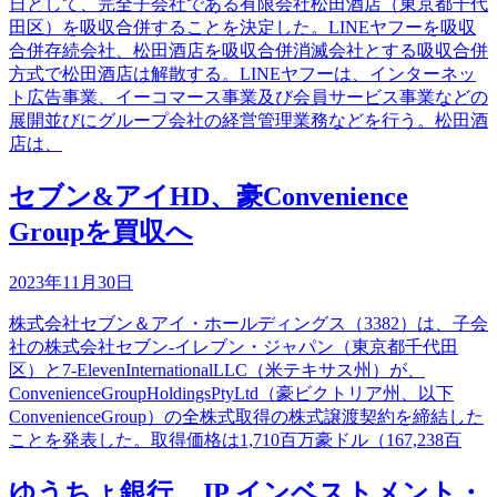
日として、完全子会社である有限会社松田酒店（東京都千代
田区）を吸収合併することを決定した。LINEヤフーを吸収
合併存続会社、松田酒店を吸収合併消滅会社とする吸収合併
方式で松田酒店は解散する。LINEヤフーは、インターネッ
ト広告事業、イーコマース事業及び会員サービス事業などの
展開並びにグループ会社の経営管理業務などを行う。松田酒
店は、
セブン&アイHD、豪Convenience
Groupを買収へ
2023年11月30日
株式会社セブン＆アイ・ホールディングス（3382）は、子会
社の株式会社セブン‐イレブン・ジャパン（東京都千代田
区）と7-ElevenInternationalLLC（米テキサス州）が、
ConvenienceGroupHoldingsPtyLtd（豪ビクトリア州、以下
ConvenienceGroup）の全株式取得の株式譲渡契約を締結した
ことを発表した。取得価格は1,710百万豪ドル（167,238百
ゆうちょ銀行、JP インベストメント・