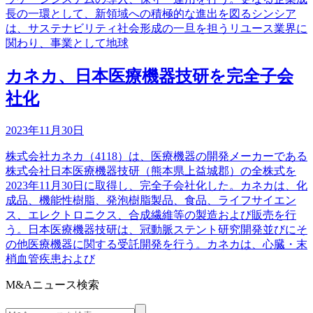
長の一環として、新領域への積極的な進出を図るシンシア
は、サステナビリティ社会形成の一旦を担うリユース業界に
関わり、事業として地球
カネカ、日本医療機器技研を完全子会
社化
2023年11月30日
株式会社カネカ（4118）は、医療機器の開発メーカーである
株式会社日本医療機器技研（熊本県上益城郡）の全株式を
2023年11月30日に取得し、完全子会社化した。カネカは、化
成品、機能性樹脂、発泡樹脂製品、食品、ライフサイエン
ス、エレクトロニクス、合成繊維等の製造および販売を行
う。日本医療機器技研は、冠動脈ステント研究開発並びにそ
の他医療機器に関する受託開発を行う。カネカは、心臓・末
梢血管疾患および
M&Aニュース検索