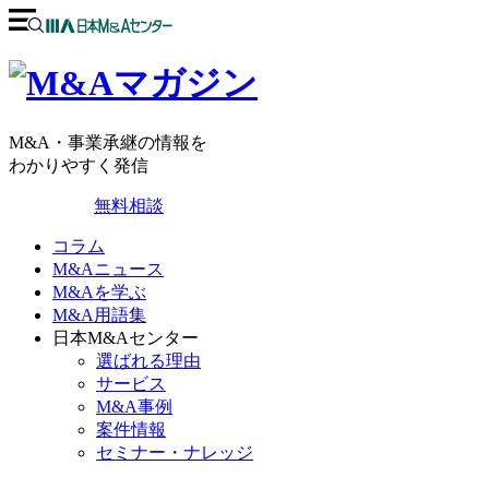
M&A・事業承継の情報を
わかりやすく発信
無料相談
コラム
M&Aニュース
M&Aを学ぶ
M&A用語集
日本M&Aセンター
選ばれる理由
サービス
M&A事例
案件情報
セミナー・ナレッジ