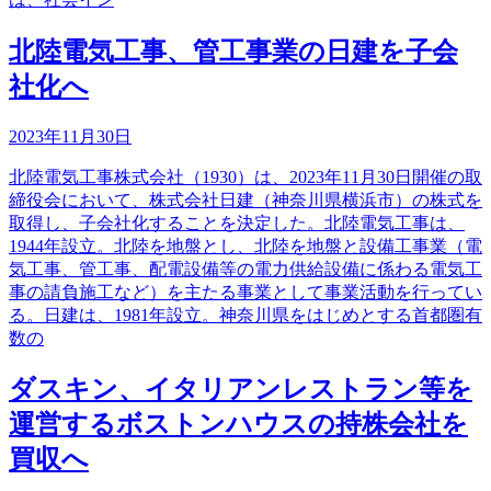
北陸電気工事、管工事業の日建を子会
社化へ
2023年11月30日
北陸電気工事株式会社（1930）は、2023年11月30日開催の取
締役会において、株式会社日建（神奈川県横浜市）の株式を
取得し、子会社化することを決定した。北陸電気工事は、
1944年設立。北陸を地盤とし、北陸を地盤と設備工事業（電
気工事、管工事、配電設備等の電力供給設備に係わる電気工
事の請負施工など）を主たる事業として事業活動を行ってい
る。日建は、1981年設立。神奈川県をはじめとする首都圏有
数の
ダスキン、イタリアンレストラン等を
運営するボストンハウスの持株会社を
買収へ