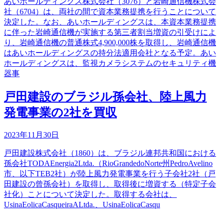
あいホールディングス株式会社（3076）と岩崎通信機株式会
社（6704）は、両社の間で資本業務提携を行うことについて
決定した。なお、あいホールディングスは、本資本業務提携
に伴った岩崎通信機が実施する第三者割当増資の引受けによ
り、岩崎通信機の普通株式4,900,000株を取得し、岩崎通信機
はあいホールディングスの持分法適用会社となる予定。あい
ホールディングスは、監視カメラシステムのセキュリティ機
器事
戸田建設のブラジル孫会社、陸上風力
発電事業の2社を買収
2023年11月30日
戸田建設株式会社（1860）は、ブラジル連邦共和国における
孫会社TODAEnergia2Ltda.（RioGrandedoNorte州PedroAvelino
市、以下TEB2社）が陸上風力発電事業を行う子会社2社（戸
田建設の曾孫会社）を取得し、取得後に増資する（特定子会
社化）ことについて決定した。取得する会社は、
UsinaEolicaCasqueiraALtda.、UsinaEolicaCasqu