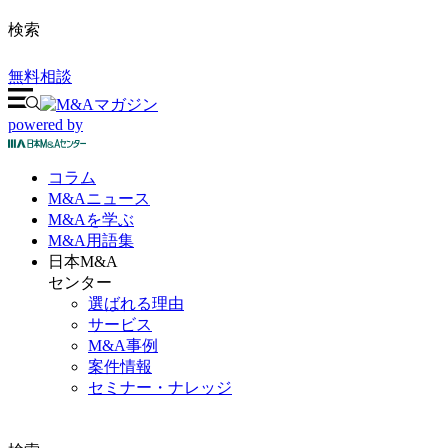
検索
無料相談
powered by
コラム
M&A
ニュース
M&Aを
学ぶ
M&A
用語集
日本M&A
センター
選ばれる理由
サービス
M&A事例
案件情報
セミナー・ナレッジ