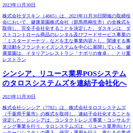
2023年11月30日
株式会社ダスキン（4665）は、2023年11月30日開催の取締役
会において、健康菜園株式会社（群馬県桐生市）の全株式を
取得し、完全子会社化することを決定した。ダスキンは、ダ
ストコントロール商品のレンタル及びフードサービス事業の
「ミスタードーナツ」などを主な事業内容とし、関連する事
業活動をフランチャイズシステムを中心に展開している。健
康菜園は、イタリアンレストラン「ナポリの食卓」、とり重
レストラン
シンシア、リユース業界POSシステム
のタロスシステムズを連結子会社化へ
2023年11月30日
株式会社シンシア（7782）は、株式会社タロスシステムズ
（千葉県千葉市）の株式を取得し、連結子会社化することを
決定した。シンシアは、コンタクトレンズ事業・コンサルテ
ィング事業を行う。タロシステムズは、リユース業界向けパ
ッケージシステムの導入、保守・運用を行う。更なる企業成