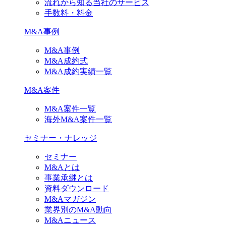
流れから知る当社のサービス
手数料・料金
M&A事例
M&A事例
M&A成約式
M&A成約実績一覧
M&A案件
M&A案件一覧
海外M&A案件一覧
セミナー・ナレッジ
セミナー
M&Aとは
事業承継とは
資料ダウンロード
M&Aマガジン
業界別のM&A動向
M&Aニュース