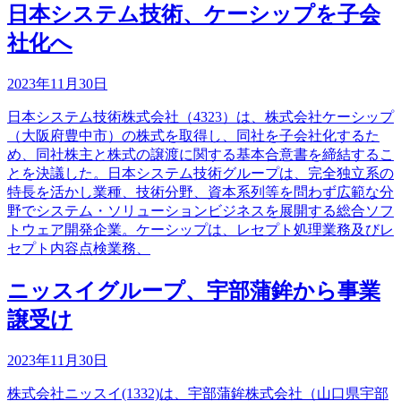
日本システム技術、ケーシップを子会
社化へ
2023年11月30日
日本システム技術株式会社（4323）は、株式会社ケーシップ
（大阪府豊中市）の株式を取得し、同社を子会社化するた
め、同社株主と株式の譲渡に関する基本合意書を締結するこ
とを決議した。日本システム技術グループは、完全独立系の
特長を活かし業種、技術分野、資本系列等を問わず広範な分
野でシステム・ソリューションビジネスを展開する総合ソフ
トウェア開発企業。ケーシップは、レセプト処理業務及びレ
セプト内容点検業務、
ニッスイグループ、宇部蒲鉾から事業
譲受け
2023年11月30日
株式会社ニッスイ(1332)は、宇部蒲鉾株式会社（山口県宇部