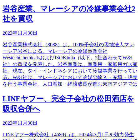
岩谷産業、マレーシアの冷媒事業会社2
社を買収
2023年11月30日
岩谷産業株式会社（8088）は、100%子会社の現地法人マレ
ーシア岩谷による、マレーシアの冷媒事業会社
WestechChemicalsおよびISOKimia（以下、2社合わせてW&I
社）の買収を発表した。岩谷産業は、産業用・家庭用ガス商
社。現在、タイ・インドネシアにおいて冷媒事業を行ってい
る。W&I社は、マレーシアにおいて冷媒の輸入・充填・販売
を行う事業会社。人口増加・経済成長が進む東南アジアでは
LINEヤフー、完全子会社の松田酒店を
吸収合併へ
2023年11月30日
LINEヤフー株式会社（4689）は、2024年3月1日を効力発生