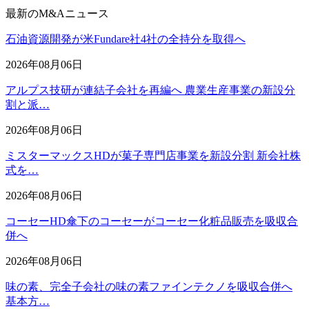
最新のM&Aニュース
石油資源開発が米Fundare社4社の全持分を取得へ
2026年08月06日
アルプス技研が連結子会社を再編へ 農業生産事業の新設分
割と派…
2026年08月06日
ミスターマックスHDが菓子専門店事業を新設分割 新会社株
式を…
2026年08月06日
コーセーHD傘下のコーセーがコーセー化粧品販売を吸収合
併へ
2026年08月06日
味の素、完全子会社の味の素ファインテクノを吸収合併へ
基本方…