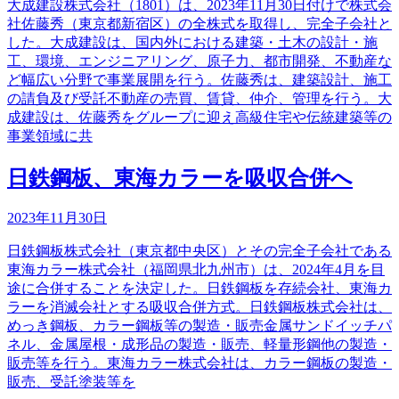
大成建設株式会社（1801）は、2023年11月30日付けで株式会
社佐藤秀（東京都新宿区）の全株式を取得し、完全子会社と
した。大成建設は、国内外における建築・土木の設計・施
工、環境、エンジニアリング、原子力、都市開発、不動産な
ど幅広い分野で事業展開を行う。佐藤秀は、建築設計、施工
の請負及び受託不動産の売買、賃貸、仲介、管理を行う。大
成建設は、佐藤秀をグループに迎え高級住宅や伝統建築等の
事業領域に共
日鉄鋼板、東海カラーを吸収合併へ
2023年11月30日
日鉄鋼板株式会社（東京都中央区）とその完全子会社である
東海カラー株式会社（福岡県北九州市）は、2024年4月を目
途に合併することを決定した。日鉄鋼板を存続会社、東海カ
ラーを消滅会社とする吸収合併方式。日鉄鋼板株式会社は、
めっき鋼板、カラー鋼板等の製造・販売金属サンドイッチパ
ネル、金属屋根・成形品の製造・販売、軽量形鋼他の製造・
販売等を行う。東海カラー株式会社は、カラー鋼板の製造・
販売、受託塗装等を