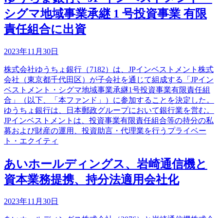
シグマ地域事業承継 1 号投資事業 有限
責任組合に出資
2023年11月30日
株式会社ゆうちょ銀行（7182）は、JPインベストメント株式
会社（東京都千代田区）が子会社を通じて組成する「JPイン
ベストメント・シグマ地域事業承継1号投資事業有限責任組
合」（以下、「本ファンド」）に参加することを決定した。
ゆうちょ銀行は、日本郵政グループにおいて銀行業を営む。
JPインベストメントは、投資事業有限責任組合等の持分の私
募および財産の運用、投資助言・代理業を行うプライベー
ト・エクイティ
あいホールディングス、岩崎通信機と
資本業務提携、持分法適用会社化
2023年11月30日