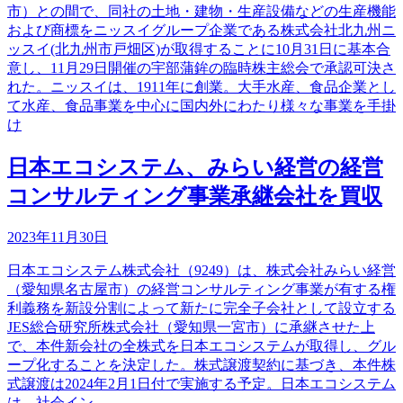
市）との間で、同社の土地・建物・生産設備などの生産機能
および商標をニッスイグループ企業である株式会社北九州ニ
ッスイ(北九州市戸畑区)が取得することに10月31日に基本合
意し、11月29日開催の宇部蒲鉾の臨時株主総会で承認可決さ
れた。ニッスイは、1911年に創業。大手水産、食品企業とし
て水産、食品事業を中心に国内外にわたり様々な事業を手掛
け
日本エコシステム、みらい経営の経営
コンサルティング事業承継会社を買収
2023年11月30日
日本エコシステム株式会社（9249）は、株式会社みらい経営
（愛知県名古屋市）の経営コンサルティング事業が有する権
利義務を新設分割によって新たに完全子会社として設立する
JES総合研究所株式会社（愛知県一宮市）に承継させた上
で、本件新会社の全株式を日本エコシステムが取得し、グル
ープ化することを決定した。株式譲渡契約に基づき、本件株
式譲渡は2024年2月1日付で実施する予定。日本エコシステム
は、社会イン